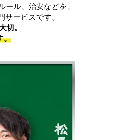
ルール、治安などを、
門サービスです。
大切。
す。