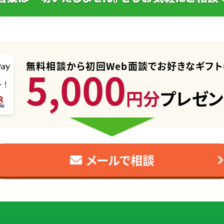
無料相談から初回Web面談で
お好きなギフト
5,000
円分
プレゼン
メールで相談