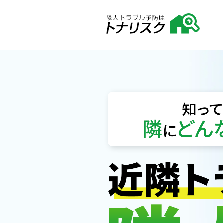
不動産購入前の近隣調査・隣人調査｜近隣トラブル予防のトナリスク（全国対応）