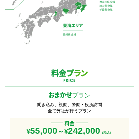
料金プラン
おまかせ
プラン
聞き込み、視察、警察・役所訪問
全て弊社が行うプラン
料金
55,000
242,000
¥
～¥
（税込）