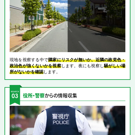
現地を視察する中で
隣家にリスクが無いか、近隣の政党色・
政治色が強くないかを視察
します。夜にも視察し
騒がしい場
所がないかを確認
します。
役所・警察
からの情報収集