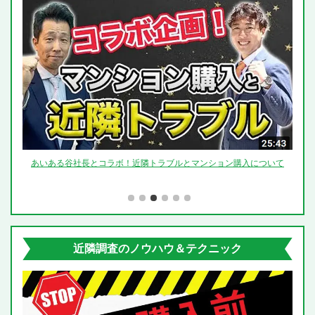
らいま
あいある谷社長とコラボ！近隣トラブルとマンション購入について
「つ
近隣調査のノウハウ＆テクニック