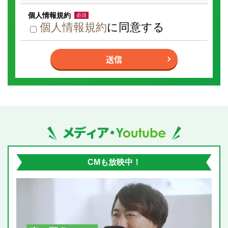
個人情報規約
必須
個人情報規約
に同意する
I
f
送信
y
o
u
a
r
e
a
h
u
m
メディア掲載・YouTube動画
a
n,
i
g
n
CMも放映中！
o
r
e
t
h
i
s
f
i