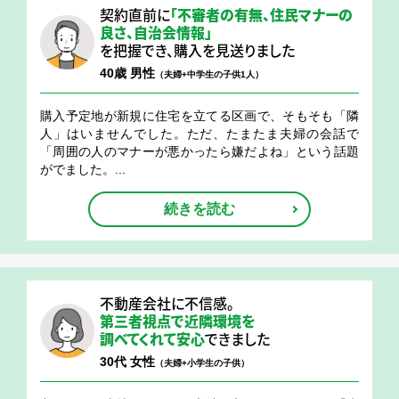
契約直前に
「不審者の有無、住民マナーの
良さ、
自治会情報」
を把握でき、購入を見送りました
40歳 男性
（夫婦+中学生の子供1人）
購入予定地が新規に住宅を立てる区画で、そもそも「隣
人」はいませんでした。ただ、たまたま夫婦の会話で
「周囲の人のマナーが悪かったら嫌だよね」という話題
がでました。...
続きを読む
不動産会社に不信感。
第三者視点で近隣環境を
調べてくれて安心
できました
30代 女性
（夫婦+小学生の子供）