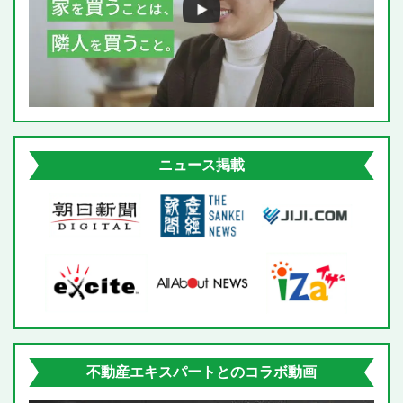
e
l
d
ニュース掲載
不動産エキスパートとのコラボ動画