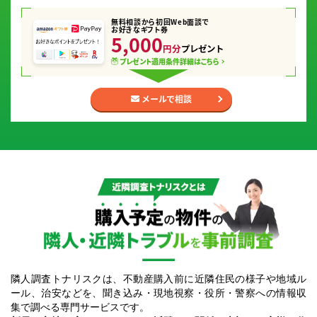
無料相談から初回Web面談で
お好きなギフト券
5,000
円分
プレゼント
プレゼント適用条件
詳細はこちら
メールで相談
隣人調査トナリスクとは｜購入予定の物件の隣人・近隣トラブルを事前調査
隣人調査トナリスクは、不動産購入前に近隣住民の様子や地域ル
ール、治安などを、聞き込み・現地視察・役所・警察への情報収
集で調べる専門サービスです。