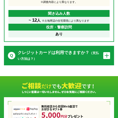
※調査内容により異なります。
聞き込み人数
12
~
人
※土地周辺の住宅環境により異なります
役所・警察訪問
あり
クレジットカードは利用できますか？
（支払
い方法は？）
無料相談から初回Web面談で
お好きなギフト券
5,000
円分
プレゼント