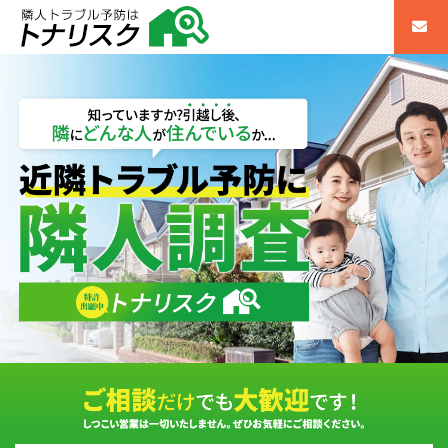
不動産購入前の近隣調査・隣人調査｜近隣トラブル予防のトナリスク（全国対応）