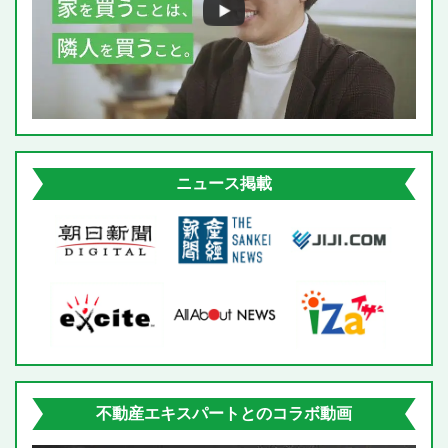
e
l
d
ニュース掲載
不動産エキスパートとのコラボ動画