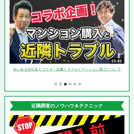
らいま
あいある谷社長とコラボ！近隣トラブルとマンション購入について
「つ
近隣調査のノウハウ＆テクニック