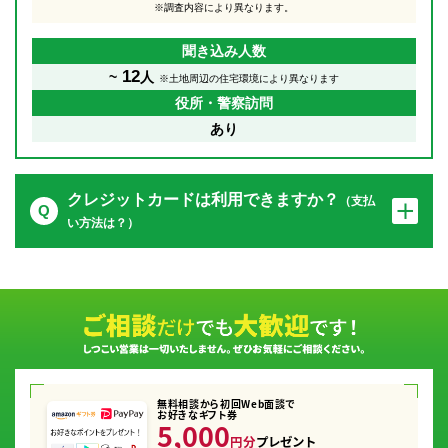
※調査内容により異なります。
聞き込み人数
12
~
人
※土地周辺の住宅環境により異なります
役所・警察訪問
あり
クレジットカードは利用できますか？
（支払
い方法は？）
無料相談から初回Web面談で
お好きなギフト券
5,000
円分
プレゼント