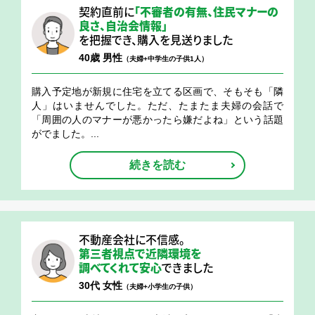
契約直前に
「不審者の有無、住民マナーの
良さ、
自治会情報」
を把握でき、購入を見送りました
40歳 男性
（夫婦+中学生の子供1人）
購入予定地が新規に住宅を立てる区画で、そもそも「隣
人」はいませんでした。ただ、たまたま夫婦の会話で
「周囲の人のマナーが悪かったら嫌だよね」という話題
がでました。...
続きを読む
不動産会社に不信感。
第三者視点で近隣環境を
調べてくれて安心
できました
30代 女性
（夫婦+小学生の子供）