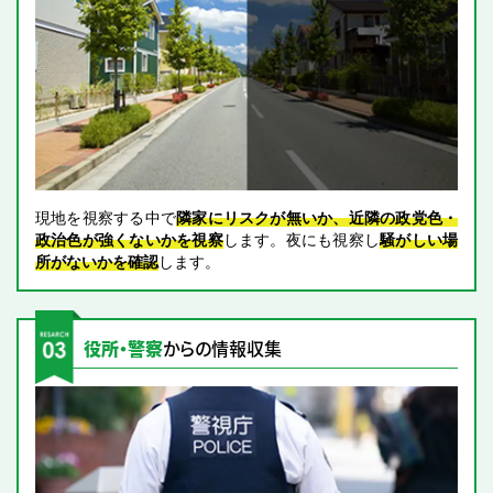
現地を視察する中で
隣家にリスクが無いか、近隣の政党色・
政治色が強くないかを視察
します。夜にも視察し
騒がしい場
所がないかを確認
します。
役所・警察
からの情報収集