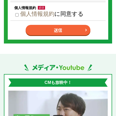
個人情報規約
必須
個人情報規約
に同意する
I
f
送信
y
o
u
a
r
e
a
h
u
m
メディア掲載・YouTube動画
a
n,
i
g
n
CMも放映中！
o
r
e
t
h
i
s
f
i