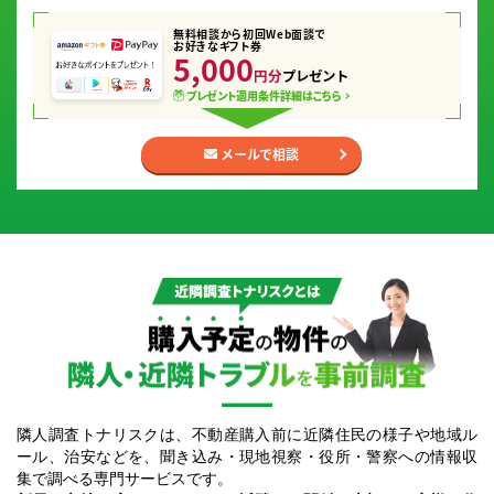
無料相談から初回Web面談で
お好きなギフト券
5,000
円分
プレゼント
プレゼント適用条件
詳細はこちら
メールで相談
隣人調査トナリスクとは｜購入予定の物件の隣人・近隣トラブルを事前調査
隣人調査トナリスクは、不動産購入前に近隣住民の様子や地域ル
ール、治安などを、聞き込み・現地視察・役所・警察への情報収
集で調べる専門サービスです。