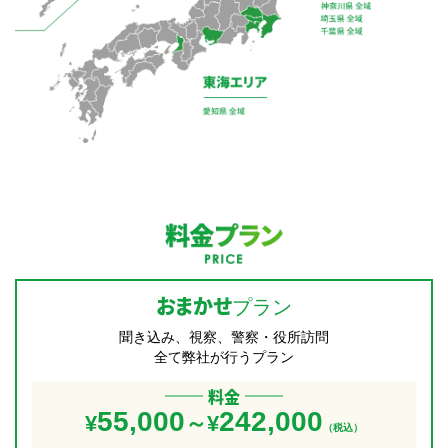
料金プラン
おまかせ
プラン
聞き込み、視察、警察・役所訪問
全て弊社が行うプラン
料金
55,000
242,000
¥
～¥
（税込）