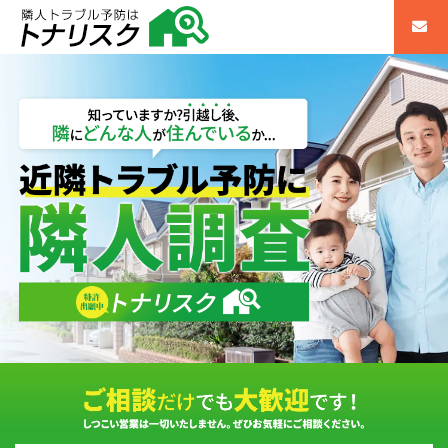
不動産購入前の近隣調査・隣人調査｜近隣トラブル予防のトナリスク（全国対応）