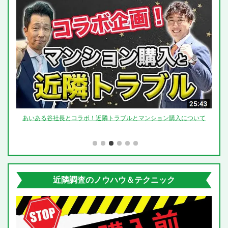
らいま
あいある谷社長とコラボ！近隣トラブルとマンション購入について
「つ
近隣調査のノウハウ＆テクニック