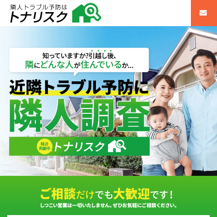
不動産購入前の近隣調査・隣人調査｜近隣トラブル予防のトナリスク（全国対応）