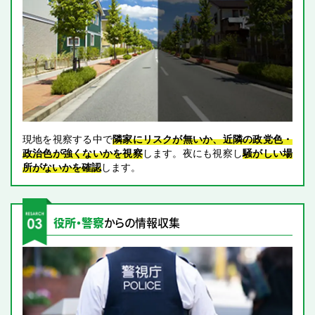
現地を視察する中で
隣家にリスクが無いか、近隣の政党色・
政治色が強くないかを視察
します。夜にも視察し
騒がしい場
所がないかを確認
します。
役所・警察
からの情報収集