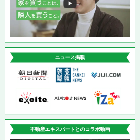
e
l
d
ニュース掲載
不動産エキスパートとのコラボ動画