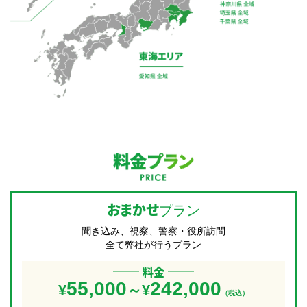
料金プラン
おまかせ
プラン
聞き込み、視察、警察・役所訪問
全て弊社が行うプラン
料金
55,000
242,000
¥
～¥
（税込）