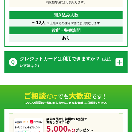
※調査内容により異なります。
聞き込み人数
12
~
人
※土地周辺の住宅環境により異なります
役所・警察訪問
あり
クレジットカードは利用できますか？
（支払
い方法は？）
無料相談から初回Web面談で
お好きなギフト券
5,000
円分
プレゼント