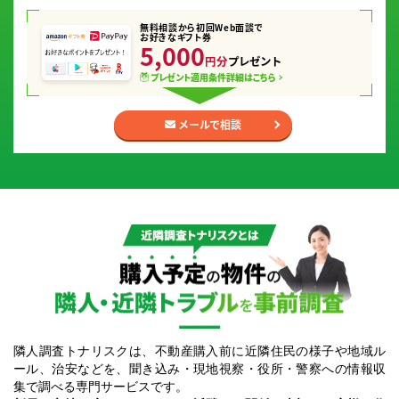
無料相談から初回Web面談で
お好きなギフト券
5,000
円分
プレゼント
プレゼント適用条件
詳細はこちら
メールで相談
隣人調査トナリスクとは｜購入予定の物件の隣人・近隣トラブルを事前調査
隣人調査トナリスクは、不動産購入前に近隣住民の様子や地域ル
ール、治安などを、聞き込み・現地視察・役所・警察への情報収
集で調べる専門サービスです。