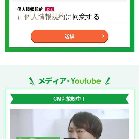
個人情報規約
必須
個人情報規約
に同意する
I
f
送信
y
o
u
a
r
e
a
h
u
m
メディア掲載・YouTube動画
a
n,
i
g
n
CMも放映中！
o
r
e
t
h
i
s
f
i