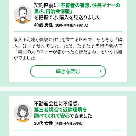
契約直前に
「不審者の有無、住民マナーの
良さ、
自治会情報」
を把握でき、購入を見送りました
40歳 男性
（夫婦+中学生の子供1人）
購入予定地が新規に住宅を立てる区画で、そもそも「隣
人」はいませんでした。ただ、たまたま夫婦の会話で
「周囲の人のマナーが悪かったら嫌だよね」という話題
がでました。...
続きを読む
不動産会社に不信感。
第三者視点で近隣環境を
調べてくれて安心
できました
30代 女性
（夫婦+小学生の子供）