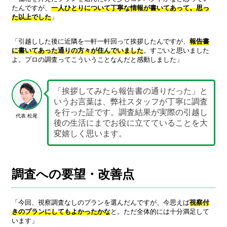
たんですが、
一人ひとりについて丁寧な情報が書いてあって。思っ
た以上でした
」
「引越しした後に近隣を一軒一軒回って挨拶したんですが、
報告書
に書いてあった通りの方々が住んでいました
。すごいと思いました
よ。プロの調査ってこういうことなんだと感動しました」
「挨拶してみたら報告書の通りだった」と
いうお言葉は、弊社スタッフが丁寧に調査
を行った証です。調査結果が実際の引越し
代表 松尾
後の生活にまでお役に立てていることを大
変嬉しく思います。
調査への要望・改善点
「今回、視察調査なしのプランを選んだんですが、今思えば
視察付
きのプランにしてもよかったかな
と。ただ全体的には十分満足して
います」