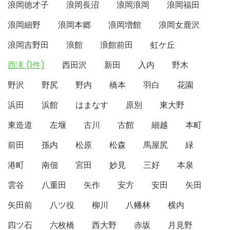
浪岡徳才子
浪岡長沼
浪岡浪岡
浪岡福田
浪岡細野
浪岡本郷
浪岡増館
浪岡女鹿沢
浪岡吉野田
浪館
浪館前田
虹ケ丘
西滝 (1件)
西田沢
新田
入内
野木
野沢
野尻
野内
橋本
羽白
花園
浜田
浜館
はまなす
原別
東大野
東造道
左堰
古川
古館
細越
本町
前田
孫内
松原
松森
馬屋尻
緑
港町
南佃
宮田
妙見
三好
本泉
雲谷
八重田
矢作
安方
安田
矢田
矢田前
八ツ役
柳川
八幡林
横内
四ツ石
六枚橋
西大野
赤坂
月見野