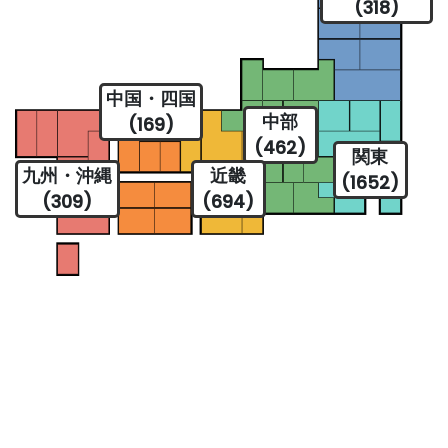
(318)
中国・四国
中部
(169)
(462)
関東
九州・沖縄
近畿
(1652)
(309)
(694)