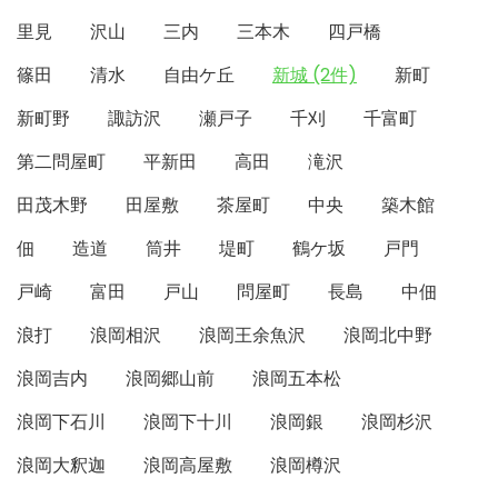
里見
沢山
三内
三本木
四戸橋
篠田
清水
自由ケ丘
新城 (2件)
新町
新町野
諏訪沢
瀬戸子
千刈
千富町
第二問屋町
平新田
高田
滝沢
田茂木野
田屋敷
茶屋町
中央
築木館
佃
造道
筒井
堤町
鶴ケ坂
戸門
戸崎
富田
戸山
問屋町
長島
中佃
浪打
浪岡相沢
浪岡王余魚沢
浪岡北中野
浪岡吉内
浪岡郷山前
浪岡五本松
浪岡下石川
浪岡下十川
浪岡銀
浪岡杉沢
浪岡大釈迦
浪岡高屋敷
浪岡樽沢