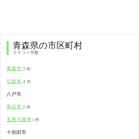
青森県の市区町村
クチコミ件数
青森市
3 件
弘前市
4 件
八戸市
黒石市
2 件
五所川原市
1 件
十和田市