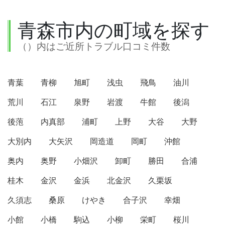
青森市内の町域を探す
（）内はご近所トラブル口コミ件数
青葉
青柳
旭町
浅虫
飛鳥
油川
荒川
石江
泉野
岩渡
牛館
後潟
後萢
内真部
浦町
上野
大谷
大野
大別内
大矢沢
岡造道
岡町
沖館
奥内
奥野
小畑沢
卸町
勝田
合浦
桂木
金沢
金浜
北金沢
久栗坂
久須志
桑原
けやき
合子沢
幸畑
小館
小橋
駒込
小柳
栄町
桜川