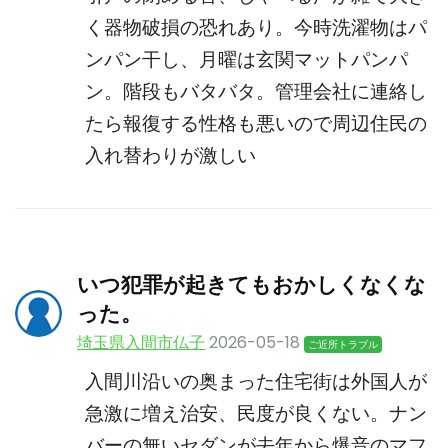
く器物破損の恐れあり。今時洗濯物はパ
ンパン干し、月曜は玄関マットパンパ
ン。階段もバタバタ。管理会社に連絡し
たら報復する性格も悪いので周辺住民の
入れ替わりが激しい
いつ犯罪が起きてもおかしくなくな
った。
埼玉県入間市仏子
2026-05-18
ご近所トラブル
入間川沿いの奥まった住宅街は外国人が
急激に増え治安、民度が良くない。ナン
バーの無いセダンが去年から爆音のマフ