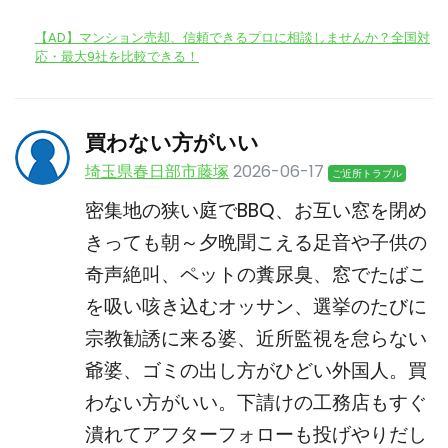
【AD】マンション売却、信頼できるプロに相談しませんか？全国対
応・最大9社を比較できる！
買わない方がいい
埼玉県春日部市藤塚
2026-06-17
ご近所トラブル
密集地の狭い庭でBBQ、お互い窓を閉め
きっても朝～夕晩聞こえる足音や子供の
奇声絶叫、ペットの糞尿臭、窓でたばこ
を吸い咳き込むオッサン、選挙のたびに
宗教勧誘に来る婆、近所監視を怠らない
爺婆、ゴミの出し方がひどい外国人。買
わない方がいい。下請けの工務店もすぐ
潰れてアフターフォローも投げやりだし