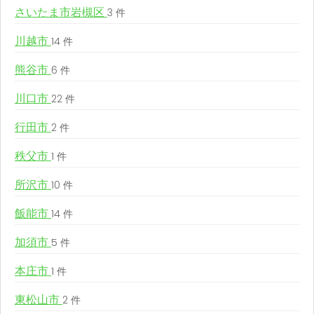
さいたま市岩槻区
3 件
川越市
14 件
熊谷市
6 件
川口市
22 件
行田市
2 件
秩父市
1 件
所沢市
10 件
飯能市
14 件
加須市
5 件
本庄市
1 件
東松山市
2 件