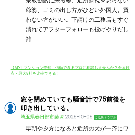
宗教勧誘に来る婆、近所監視を怠らない
爺婆、ゴミの出し方がひどい外国人。買
わない方がいい。下請けの工務店もすぐ
潰れてアフターフォローも投げやりだし
雑
【AD】マンション売却、信頼できるプロに相談しませんか？全国対
応・最大9社を比較できる！
窓を閉めていても騒音計で75前後を
叩き出している。
埼玉県春日部市藤塚
2025-10-05
ご近所トラブル
早朝や夕方になると近所の犬が一斉にワ