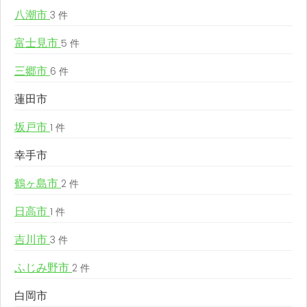
八潮市
3 件
富士見市
5 件
三郷市
6 件
蓮田市
坂戸市
1 件
幸手市
鶴ヶ島市
2 件
日高市
1 件
吉川市
3 件
ふじみ野市
2 件
白岡市