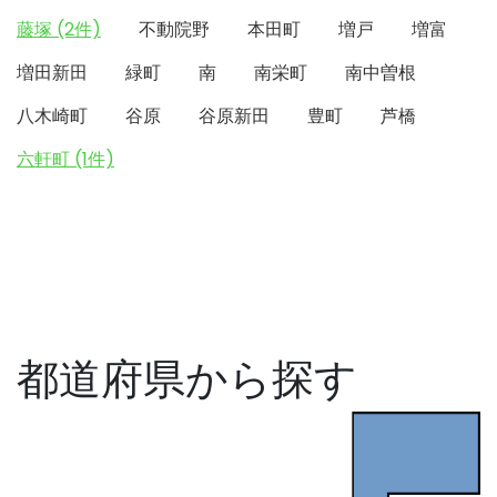
藤塚 (2件)
不動院野
本田町
増戸
増富
増田新田
緑町
南
南栄町
南中曽根
八木崎町
谷原
谷原新田
豊町
芦橋
六軒町 (1件)
都道府県から探す