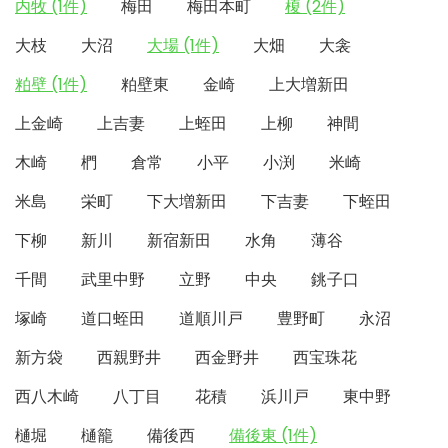
内牧 (1件)
梅田
梅田本町
榎 (2件)
大枝
大沼
大場 (1件)
大畑
大衾
粕壁 (1件)
粕壁東
金崎
上大増新田
上金崎
上吉妻
上蛭田
上柳
神間
木崎
椚
倉常
小平
小渕
米崎
米島
栄町
下大増新田
下吉妻
下蛭田
下柳
新川
新宿新田
水角
薄谷
千間
武里中野
立野
中央
銚子口
塚崎
道口蛭田
道順川戸
豊野町
永沼
新方袋
西親野井
西金野井
西宝珠花
西八木崎
八丁目
花積
浜川戸
東中野
樋堀
樋籠
備後西
備後東 (1件)