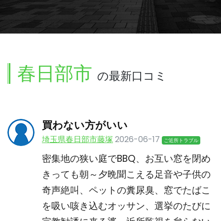
春日部市
の最新口コミ
買わない方がいい
埼玉県春日部市藤塚
2026-06-17
ご近所トラブル
密集地の狭い庭でBBQ、お互い窓を閉め
きっても朝～夕晩聞こえる足音や子供の
奇声絶叫、ペットの糞尿臭、窓でたばこ
を吸い咳き込むオッサン、選挙のたびに