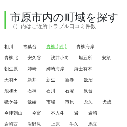
市原市内の町域を探す
（）内はご近所トラブル口コミ件数
相川
青葉台
青柳 (1件)
青柳海岸
青柳北
安久谷
浅井小向
旭五所
安須
朝生原
姉崎
姉崎海岸
海士有木
天羽田
新井
新生
新巻
飯沼
池和田
石神
石川
石塚
泉台
磯ケ谷
飯給
市場
市原
糸久
犬成
今津朝山
今富
不入斗
岩
岩崎
岩崎西
岩野見
上原
牛久
馬立