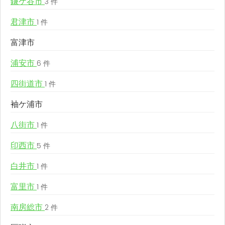
鎌ケ谷市
3 件
君津市
1 件
富津市
浦安市
6 件
四街道市
1 件
袖ケ浦市
八街市
1 件
印西市
5 件
白井市
1 件
富里市
1 件
南房総市
2 件