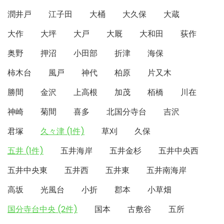
潤井戸
江子田
大桶
大久保
大蔵
大作
大坪
大戸
大厩
大和田
荻作
奥野
押沼
小田部
折津
海保
柿木台
風戸
神代
柏原
片又木
勝間
金沢
上高根
加茂
栢橋
川在
神崎
菊間
喜多
北国分寺台
吉沢
君塚
久々津 (1件)
草刈
久保
五井 (1件)
五井海岸
五井金杉
五井中央西
五井中央東
五井西
五井東
五井南海岸
高坂
光風台
小折
郡本
小草畑
国分寺台中央 (2件)
国本
古敷谷
五所