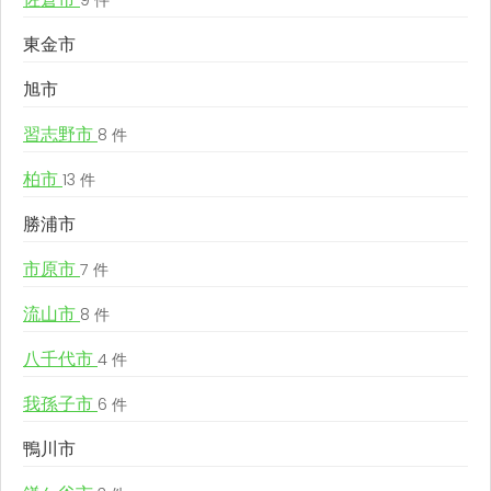
9 件
東金市
旭市
習志野市
8 件
柏市
13 件
勝浦市
市原市
7 件
流山市
8 件
八千代市
4 件
我孫子市
6 件
鴨川市