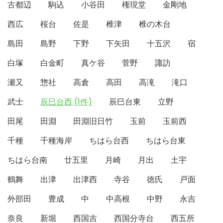
古都辺
駒込
小谷田
権現堂
金剛地
西広
桜台
佐是
椎津
椎の木台
島田
島野
下野
下矢田
十五沢
宿
白塚
白金町
真ケ谷
菅野
諏訪
瀬又
惣社
高倉
高田
高滝
滝口
武士
辰巳台西 (1件)
辰巳台東
立野
田尾
田淵
田淵旧日竹
玉前
玉前西
千種
千種海岸
ちはら台西
ちはら台東
ちはら台南
廿五里
月崎
月出
土宇
鶴舞
出津
出津西
寺谷
徳氏
戸面
外部田
豊成
中
中高根
中野
永吉
奈良
新堀
西国吉
西国分寺台
西五所