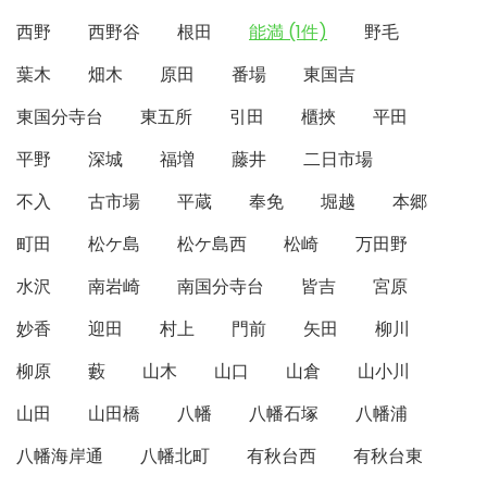
西野
西野谷
根田
能満 (1件)
野毛
葉木
畑木
原田
番場
東国吉
東国分寺台
東五所
引田
櫃挾
平田
平野
深城
福増
藤井
二日市場
不入
古市場
平蔵
奉免
堀越
本郷
町田
松ケ島
松ケ島西
松崎
万田野
水沢
南岩崎
南国分寺台
皆吉
宮原
妙香
迎田
村上
門前
矢田
柳川
柳原
藪
山木
山口
山倉
山小川
山田
山田橋
八幡
八幡石塚
八幡浦
八幡海岸通
八幡北町
有秋台西
有秋台東