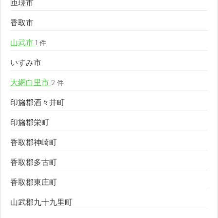
匝瑳市
香取市
山武市
1 件
いすみ市
大網白里市
2 件
印旛郡酒々井町
印旛郡栄町
香取郡神崎町
香取郡多古町
香取郡東庄町
山武郡九十九里町