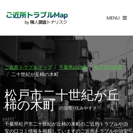
MENU
ご近所トラブルマップ
千葉県の治安
松戸市の治安
二十世紀が丘柿の木町
松戸市二十世紀が丘
柿の木町
の治安･住みやすさ
千葉県松戸市二十世紀が丘柿の木町のご近所トラブルや治
安の口コミ情報を掲載していますのご近所トラブルや治安