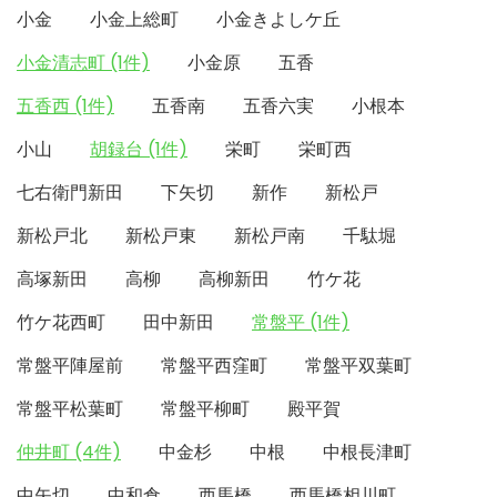
小金
小金上総町
小金きよしケ丘
小金清志町 (1件)
小金原
五香
五香西 (1件)
五香南
五香六実
小根本
小山
胡録台 (1件)
栄町
栄町西
七右衛門新田
下矢切
新作
新松戸
新松戸北
新松戸東
新松戸南
千駄堀
高塚新田
高柳
高柳新田
竹ケ花
竹ケ花西町
田中新田
常盤平 (1件)
常盤平陣屋前
常盤平西窪町
常盤平双葉町
常盤平松葉町
常盤平柳町
殿平賀
仲井町 (4件)
中金杉
中根
中根長津町
中矢切
中和倉
西馬橋
西馬橋相川町