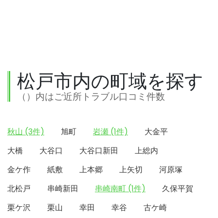
松戸市内の町域を探す
（）内はご近所トラブル口コミ件数
秋山 (3件)
旭町
岩瀬 (1件)
大金平
大橋
大谷口
大谷口新田
上総内
金ケ作
紙敷
上本郷
上矢切
河原塚
北松戸
串崎新田
串崎南町 (1件)
久保平賀
栗ケ沢
栗山
幸田
幸谷
古ケ崎