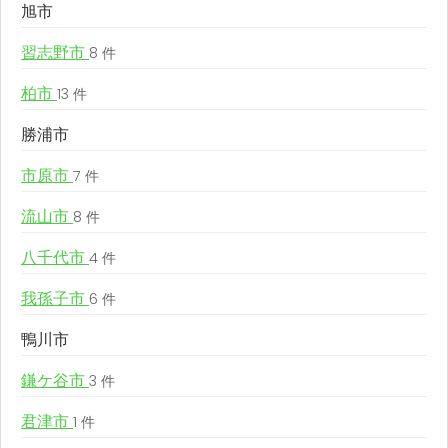
旭市
習志野市
8 件
柏市
13 件
勝浦市
市原市
7 件
流山市
8 件
八千代市
4 件
我孫子市
6 件
鴨川市
鎌ケ谷市
3 件
君津市
1 件