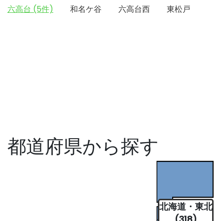
六高台 (5件)
和名ケ谷
六高台西
東松戸
都道府県から探す
北海道・東北
(318)