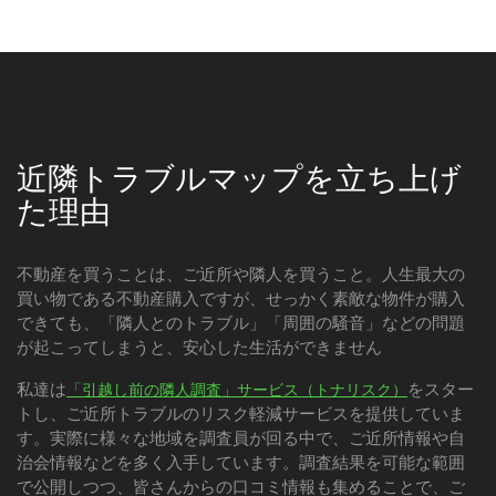
近隣トラブルマップを立ち上げ
た理由
不動産を買うことは、ご近所や隣人を買うこと。人生最大の
買い物である不動産購入ですが、せっかく素敵な物件が購入
できても、「隣人とのトラブル」「周囲の騒音」などの問題
が起こってしまうと、安心した生活ができません
私達は
をスター
「引越し前の隣人調査」サービス（トナリスク）
トし、ご近所トラブルのリスク軽減サービスを提供していま
す。実際に様々な地域を調査員が回る中で、ご近所情報や自
治会情報などを多く入手しています。調査結果を可能な範囲
で公開しつつ、皆さんからの口コミ情報も集めることで、ご