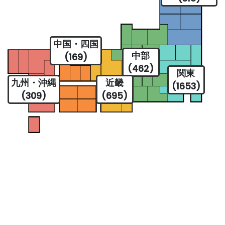
中国・四国
中部
(169)
(462)
関東
九州・沖縄
近畿
(1653)
(309)
(695)