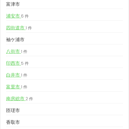
富津市
浦安市
6 件
四街道市
1 件
袖ケ浦市
八街市
1 件
印西市
5 件
白井市
1 件
富里市
1 件
南房総市
2 件
匝瑳市
香取市