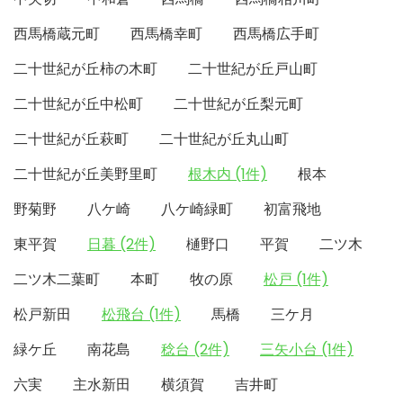
西馬橋蔵元町
西馬橋幸町
西馬橋広手町
二十世紀が丘柿の木町
二十世紀が丘戸山町
二十世紀が丘中松町
二十世紀が丘梨元町
二十世紀が丘萩町
二十世紀が丘丸山町
二十世紀が丘美野里町
根木内 (1件)
根本
野菊野
八ケ崎
八ケ崎緑町
初富飛地
東平賀
日暮 (2件)
樋野口
平賀
二ツ木
二ツ木二葉町
本町
牧の原
松戸 (1件)
松戸新田
松飛台 (1件)
馬橋
三ケ月
緑ケ丘
南花島
稔台 (2件)
三矢小台 (1件)
六実
主水新田
横須賀
吉井町