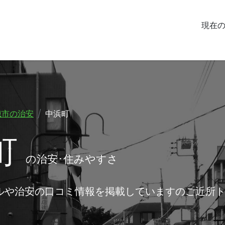
現在
穂市の治安
中浜町
町
の治安･住みやすさ
ルや治安の口コミ情報を掲載していますのご近所