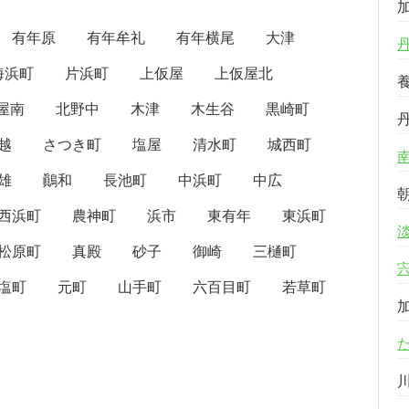
有年原
有年牟礼
有年横尾
大津
海浜町
片浜町
上仮屋
上仮屋北
屋南
北野中
木津
木生谷
黒崎町
越
さつき町
塩屋
清水町
城西町
雄
鷆和
長池町
中浜町
中広
西浜町
農神町
浜市
東有年
東浜町
松原町
真殿
砂子
御崎
三樋町
塩町
元町
山手町
六百目町
若草町