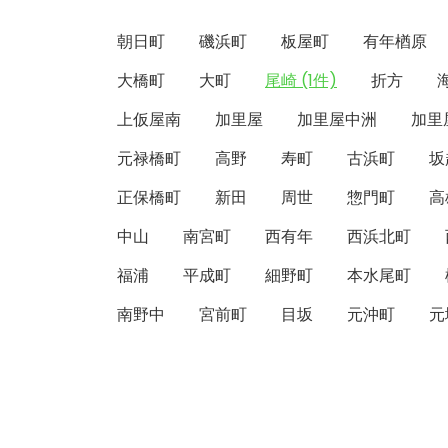
朝日町
磯浜町
板屋町
有年楢原
大橋町
大町
尾崎 (1件)
折方
上仮屋南
加里屋
加里屋中洲
加里
元禄橋町
高野
寿町
古浜町
坂
正保橋町
新田
周世
惣門町
高
中山
南宮町
西有年
西浜北町
福浦
平成町
細野町
本水尾町
南野中
宮前町
目坂
元沖町
元