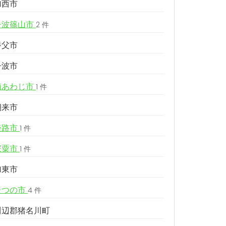
加西市
丹波篠山市
2 件
養父市
丹波市
南あわじ市
1 件
朝来市
淡路市
1 件
宍粟市
1 件
加東市
たつの市
4 件
川辺郡猪名川町