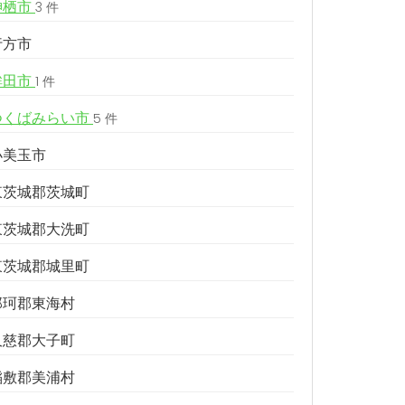
神栖市
3 件
行方市
鉾田市
1 件
つくばみらい市
5 件
小美玉市
東茨城郡茨城町
東茨城郡大洗町
東茨城郡城里町
那珂郡東海村
久慈郡大子町
稲敷郡美浦村