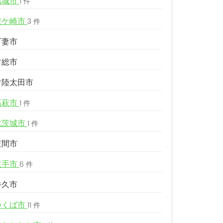
結城市
1 件
龍ケ崎市
3 件
下妻市
常総市
常陸太田市
高萩市
1 件
北茨城市
1 件
笠間市
取手市
6 件
牛久市
つくば市
11 件