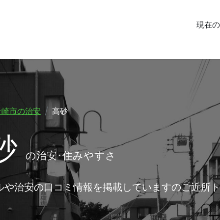
現在の
ケ崎市の治安
高砂
砂
の治安･住みやすさ
ルや治安の口コミ情報を掲載していますのご近所