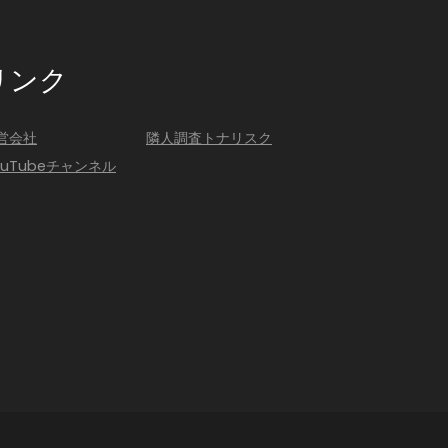
リンク
営会社
隣人調査トナリスク
ouTubeチャンネル