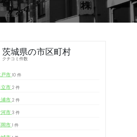
茨城県の市区町村
クチコミ件数
水戸市
10 件
日立市
2 件
土浦市
2 件
古河市
3 件
石岡市
1 件