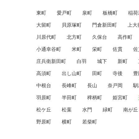
東町
愛戸町
泉町
板橋町
稲荷
大留町
貝原塚町
門倉新田町
上大
川原代町
北方町
久保台
高作町
小通幸谷町
米町
栄町
佐貫
佐
庄兵衛新田町
白羽
城下
新町
高須町
出し山町
田町
寺後
豊
中根台
長峰町
長山
奈戸岡
馴
羽原町
半田町
稗柄町
姫宮町
松ケ丘
松葉
水門
緑町
南が丘
野原町
横町
若柴町