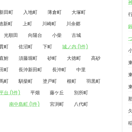
新田町
入地町
薄倉町
大塚町
徳新町
上町
川崎町
川余郷
光順田
向陽台
小柴
古城
貫町
佐沼町
下町
城ノ内 (1件)
直鮒
須藤堀町
砂町
大徳町
高砂
田町
長沖新田町
長沖町
中里
馬町
馴柴町
塗戸町
根町
羽黒町
平台 (1件)
平畑
藤ケ丘
別所町
南中島町 (1件)
宮渕町
八代町