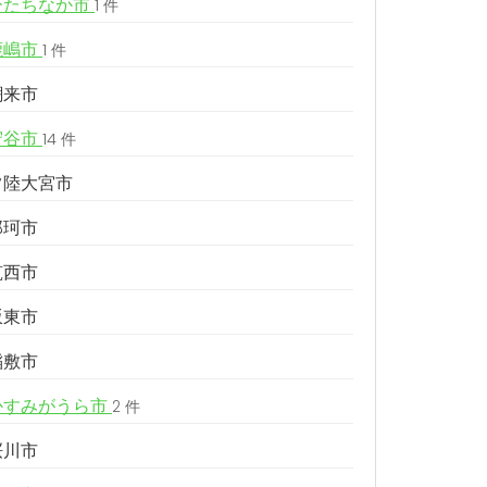
ひたちなか市
1 件
鹿嶋市
1 件
潮来市
守谷市
14 件
常陸大宮市
那珂市
筑西市
坂東市
稲敷市
かすみがうら市
2 件
桜川市