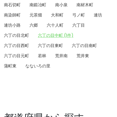
南石切町
南鍛冶町
南小泉
南材木町
南染師町
元茶畑
大和町
弓ノ町
連坊
連坊小路
六郷
六十人町
六丁目
六丁の目北町
六丁の目中町 (1件)
六丁の目西町
六丁の目東町
六丁の目南町
六丁の目元町
若林
荒井南
荒井東
蒲町東
なないろの里