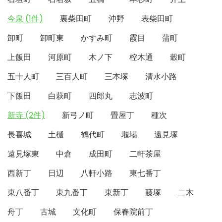
今泉 (1件)
裏柴田町
沖野
表柴田町
卸町
卸町東
かすみ町
霞目
蒲町
上飯田
河原町
木ノ下
椌木通
穀町
五十人町
三百人町
三本塚
清水小路
下飯田
白萩町
四郎丸
志波町
新寺 (2件)
新弓ノ町
畳屋丁
種次
長喜城
土樋
鶴代町
堰場
遠見塚
遠見塚東
中倉
成田町
二軒茶屋
西新丁
日辺
八軒小路
東七番丁
東八番丁
東九番丁
東新丁
藤塚
二木
舟丁
古城
文化町
保春院前丁