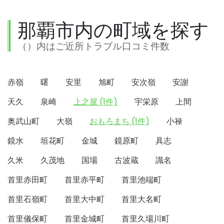
那覇市内の町域を探す
（）内はご近所トラブル口コミ件数
赤嶺
曙
安里
旭町
安次嶺
安謝
天久
泉崎
上之屋 (1件)
宇栄原
上間
奥武山町
大嶺
おもろまち (1件)
小禄
鏡水
垣花町
金城
鏡原町
具志
久米
久茂地
国場
古波蔵
識名
首里赤田町
首里赤平町
首里池端町
首里石嶺町
首里大中町
首里大名町
首里儀保町
首里金城町
首里久場川町