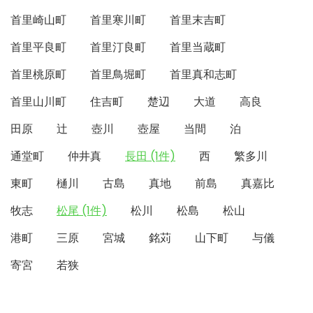
首里崎山町
首里寒川町
首里末吉町
首里平良町
首里汀良町
首里当蔵町
首里桃原町
首里鳥堀町
首里真和志町
首里山川町
住吉町
楚辺
大道
高良
田原
辻
壺川
壺屋
当間
泊
通堂町
仲井真
長田 (1件)
西
繁多川
東町
樋川
古島
真地
前島
真嘉比
牧志
松尾 (1件)
松川
松島
松山
港町
三原
宮城
銘苅
山下町
与儀
寄宮
若狭