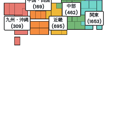
中国・四国
中部
(169)
(462)
関東
九州・沖縄
近畿
(1653)
(309)
(695)