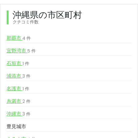
沖縄県の市区町村
クチコミ件数
那覇市
4 件
宜野湾市
5 件
石垣市
1 件
浦添市
3 件
名護市
1 件
糸満市
2 件
沖縄市
3 件
豊見城市