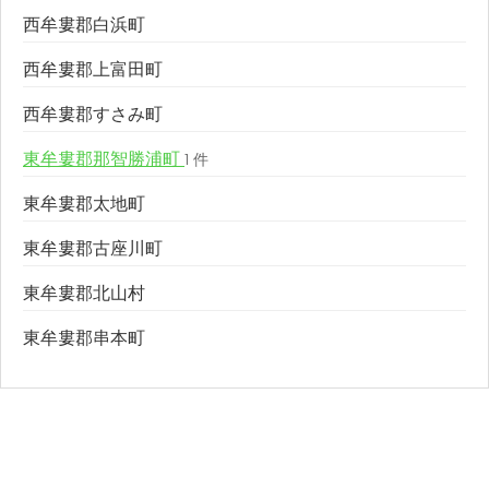
西牟婁郡白浜町
西牟婁郡上富田町
西牟婁郡すさみ町
東牟婁郡那智勝浦町
1 件
東牟婁郡太地町
東牟婁郡古座川町
東牟婁郡北山村
東牟婁郡串本町