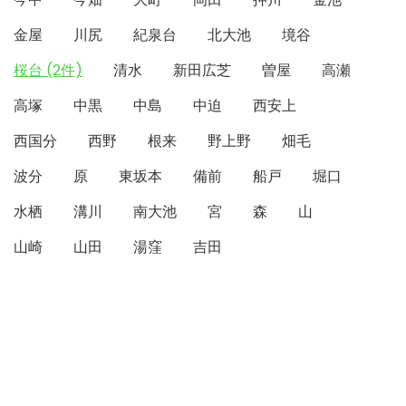
金屋
川尻
紀泉台
北大池
境谷
桜台 (2件)
清水
新田広芝
曽屋
高瀬
高塚
中黒
中島
中迫
西安上
西国分
西野
根来
野上野
畑毛
波分
原
東坂本
備前
船戸
堀口
水栖
溝川
南大池
宮
森
山
山崎
山田
湯窪
吉田