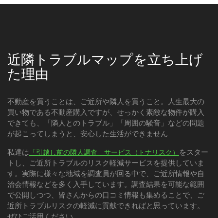
近隣トラブルマップを立ち上げ
た理由
不動産を買うことは、ご近所や隣人を買うこと。人生最大の
買い物である不動産購入ですが、せっかく素敵な物件が購入
できても、「隣人とのトラブル」「周囲の騒音」などの問題
が起こってしまうと、安心した生活ができません
私達は
をスター
「引越し前の隣人調査」サービス（トナリスク）
トし、ご近所トラブルのリスク軽減サービスを提供していま
す。実際に様々な地域を調査員が回る中で、ご近所情報や自
治会情報などを多く入手しています。調査結果を可能な範囲
で公開しつつ、皆さんからの口コミ情報も集めることで、ご
近所トラブルリスクの軽減に貢献できればと思っています。
ぜひご活用ください。