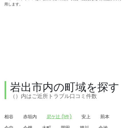
用します。
岩出市内の町域を探す
（）内はご近所トラブル口コミ件数
相谷
赤垣内
尼ケ辻 (1件)
安上
荊本
今中
今畑
大町
岡田
押川
金池