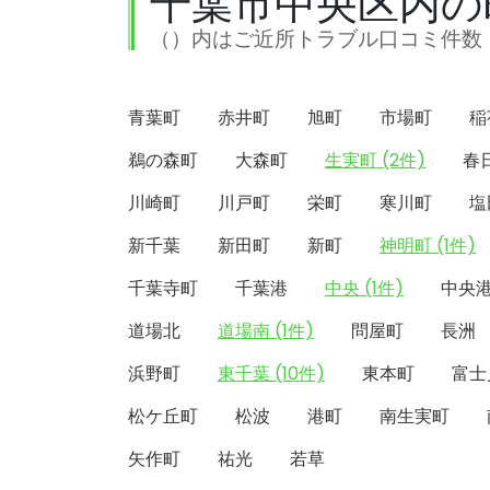
千葉市中央区内の
（）内はご近所トラブル口コミ件数
青葉町
赤井町
旭町
市場町
稲
鵜の森町
大森町
生実町 (2件)
春
川崎町
川戸町
栄町
寒川町
塩
新千葉
新田町
新町
神明町 (1件)
千葉寺町
千葉港
中央 (1件)
中央
道場北
道場南 (1件)
問屋町
長洲
浜野町
東千葉 (10件)
東本町
富士
松ケ丘町
松波
港町
南生実町
矢作町
祐光
若草