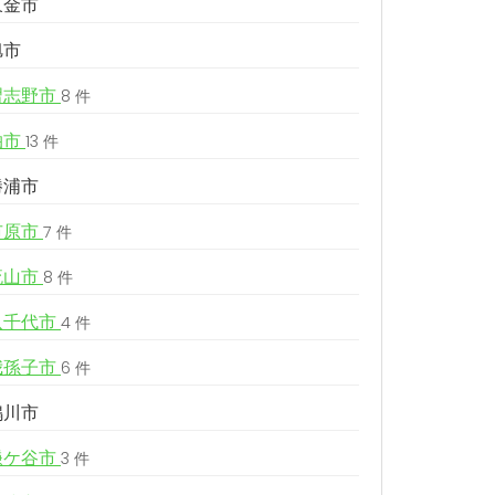
東金市
旭市
習志野市
8 件
柏市
13 件
勝浦市
市原市
7 件
流山市
8 件
八千代市
4 件
我孫子市
6 件
鴨川市
鎌ケ谷市
3 件