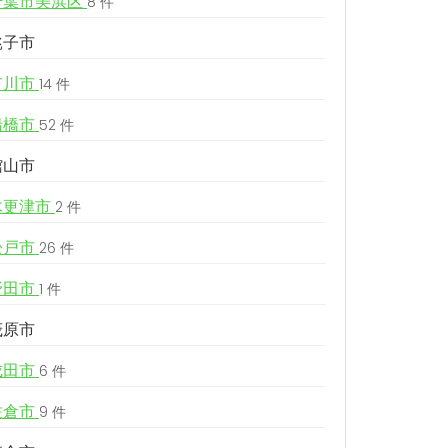
千葉市美浜区
8 件
銚子市
市川市
14 件
船橋市
52 件
館山市
木更津市
2 件
松戸市
26 件
野田市
1 件
茂原市
成田市
6 件
佐倉市
9 件