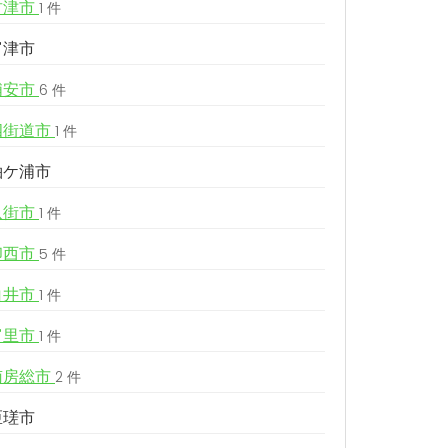
君津市
1 件
富津市
浦安市
6 件
四街道市
1 件
袖ケ浦市
八街市
1 件
印西市
5 件
白井市
1 件
富里市
1 件
南房総市
2 件
匝瑳市