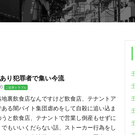
あり犯罪者で集い今流
16
ご近所トラブル
路地裏飲食店なんですけど飲食店、テナントア
である闇バイト集団虐めをして自殺に追い込ま
のうと飲食店、テナントで営業し倒産もせずに
うでもいいくだらない話、ストーカー行為をし