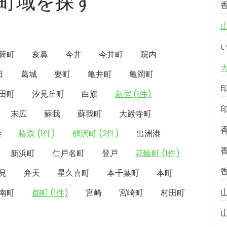
町域を探す
荷町
亥鼻
今井
今井町
院内
日
葛城
要町
亀井町
亀岡町
田町
汐見丘町
白旗
新宿 (1件)
末広
蘇我
蘇我町
大巌寺町
港
椿森 (1件)
鶴沢町 (2件)
出洲港
新浜町
仁戸名町
登戸
花輪町 (1件)
見
弁天
星久喜町
本千葉町
本町
南町
都町 (1件)
宮崎
宮崎町
村田町