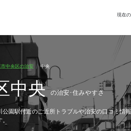
現在の
葉市中央区の治安
中央
区中央
の治安･住みやすさ
川公園駅付近のご近所トラブルや治安の口コミ情
す。