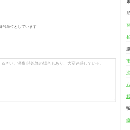
る
番号単位としています