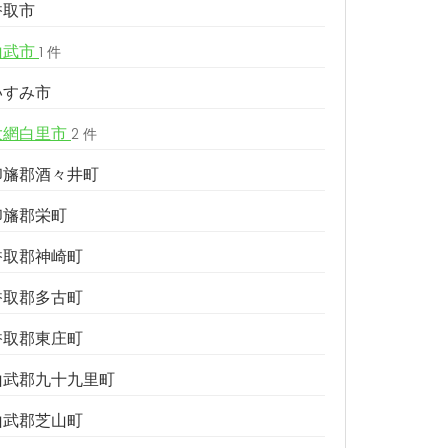
香取市
山武市
1 件
いすみ市
大網白里市
2 件
印旛郡酒々井町
印旛郡栄町
香取郡神崎町
香取郡多古町
香取郡東庄町
山武郡九十九里町
山武郡芝山町