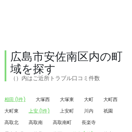
広島市安佐南区内の町
域を探す
（）内はご近所トラブル口コミ件数
相田 (1件)
大塚西
大塚東
大町
大町西
大町東
上安 (1件)
上安町
川内
祇園
高取北
高取南
高取南町
長楽寺