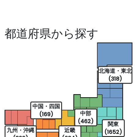
都道府県から探す
北海道・東北
(318)
中国・四国
中部
(169)
(462)
関東
九州・沖縄
近畿
(1652)