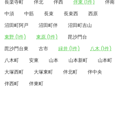
長楽寺町
伴北
伴西
伴東 (1件)
伴南
中須
中筋
長束
長束西
西原
沼田町阿戸
沼田町伴
沼田町吉山
東野 (1件)
東原 (1件)
毘沙門台
毘沙門台東
古市
緑井 (1件)
八木 (1件)
八木町
安東
山本
山本新町
山本町
大塚西町
大塚東町
伴北町
伴中央
伴西町
伴東町