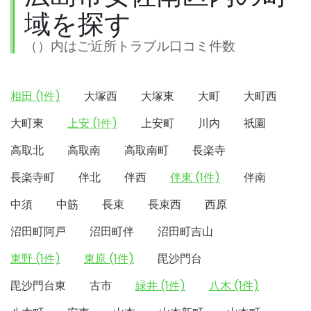
域を探す
（）内はご近所トラブル口コミ件数
相田 (1件)
大塚西
大塚東
大町
大町西
大町東
上安 (1件)
上安町
川内
祇園
高取北
高取南
高取南町
長楽寺
長楽寺町
伴北
伴西
伴東 (1件)
伴南
中須
中筋
長束
長束西
西原
沼田町阿戸
沼田町伴
沼田町吉山
東野 (1件)
東原 (1件)
毘沙門台
毘沙門台東
古市
緑井 (1件)
八木 (1件)