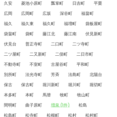
久安
菱池小原町
瓢箪町
日吉町
平栗
広岡
広岡町
広坂
深谷町
福畠町
福久
福久東
福久町
福増町
袋板屋町
袋畠町
袋町
藤江北
藤江南
伏見新町
伏見台
普正寺町
二口町
二ツ寺町
二ツ屋町
二又新町
二俣町
二日市町
不動寺町
不室町
古屋谷町
平和町
別所町
法光寺町
芳斉
法島町
北陽台
保古
保古町
堀川新町
堀川町
堀切町
本多町
本町
馬替
牧町
牧山町
間明町
曲子原町
増泉 (1件)
松島
松島町
松寺町
松根町
松村
松村町