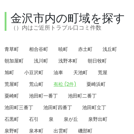
金沢市内の町域を探す
（）内はご近所トラブル口コミ件数
青草町
相合谷町
暁町
赤土町
浅丘町
朝加屋町
浅川町
浅野本町
朝日牧町
旭町
小豆沢町
油車
天池町
荒屋
荒屋町
荒山町
有松 (2件)
粟崎浜町
粟崎町
池田町一番丁
池田町二番丁
池田町三番丁
池田町四番丁
池田町立丁
石黒町
石引
泉
泉が丘
泉野出町
泉野町
泉本町
出雲町
磯部町