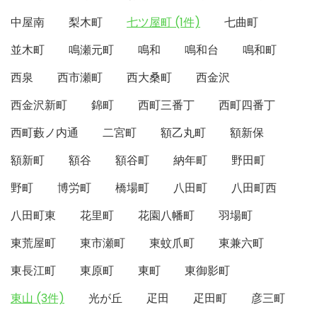
中屋南
梨木町
七ツ屋町 (1件)
七曲町
並木町
鳴瀬元町
鳴和
鳴和台
鳴和町
西泉
西市瀬町
西大桑町
西金沢
西金沢新町
錦町
西町三番丁
西町四番丁
西町藪ノ内通
二宮町
額乙丸町
額新保
額新町
額谷
額谷町
納年町
野田町
野町
博労町
橋場町
八田町
八田町西
八田町東
花里町
花園八幡町
羽場町
東荒屋町
東市瀬町
東蚊爪町
東兼六町
東長江町
東原町
東町
東御影町
東山 (3件)
光が丘
疋田
疋田町
彦三町