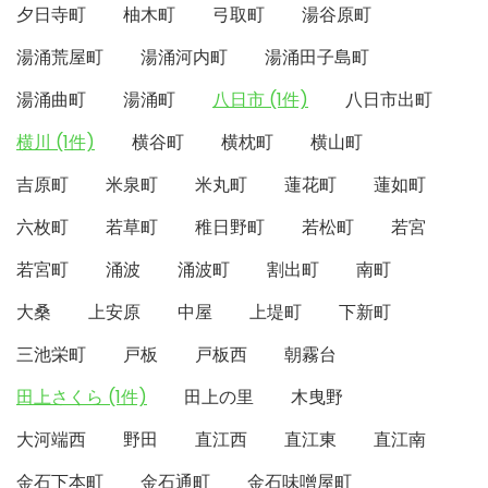
夕日寺町
柚木町
弓取町
湯谷原町
湯涌荒屋町
湯涌河内町
湯涌田子島町
湯涌曲町
湯涌町
八日市 (1件)
八日市出町
横川 (1件)
横谷町
横枕町
横山町
吉原町
米泉町
米丸町
蓮花町
蓮如町
六枚町
若草町
稚日野町
若松町
若宮
若宮町
涌波
涌波町
割出町
南町
大桑
上安原
中屋
上堤町
下新町
三池栄町
戸板
戸板西
朝霧台
田上さくら (1件)
田上の里
木曳野
大河端西
野田
直江西
直江東
直江南
金石下本町
金石通町
金石味噌屋町