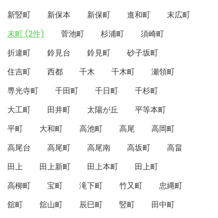
新竪町
新保本
新保町
進和町
末広町
末町 (2件)
菅池町
杉浦町
須崎町
折違町
鈴見台
鈴見町
砂子坂町
住吉町
西都
千木
千木町
瀬領町
専光寺町
千田町
千日町
千杉町
大工町
田井町
太陽が丘
平等本町
平町
大和町
高池町
高尾
高岡町
高尾台
高尾町
高尾南
高坂町
高畠
田上
田上新町
田上本町
田上町
高柳町
宝町
滝下町
竹又町
忠縄町
舘町
舘山町
辰巳町
竪町
田中町