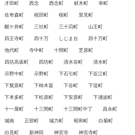
才田町
西念
西念町
材木町
幸町
佐奇森町
桜田町
桜町
里見町
醒ケ井町
三社町
三十苅町
山王町
四王寺町
四十万
しじま台
四十万町
地代町
寺中町
十間町
芝原町
四坊高坂町
四坊町
清水谷町
清水町
示野中町
示野町
下石引町
下近江町
下鴛原町
下柿木畠
下谷町
下堤町
下本多町
下松原町
下安原町
下涌波町
十一屋町
十三間町
十三間町中丁
昌永町
城南
正部町
城力町
昭和町
白菊町
白見町
新神田
神宮寺
神宮寺町