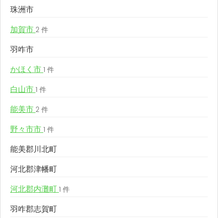
珠洲市
加賀市
2 件
羽咋市
かほく市
1 件
白山市
1 件
能美市
2 件
野々市市
1 件
能美郡川北町
河北郡津幡町
河北郡内灘町
1 件
羽咋郡志賀町