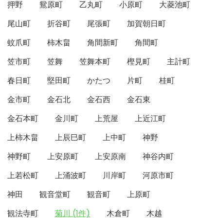
押野
鴛原町
乙丸町
小原町
大菱池町
尾山町
折谷町
尾張町
加賀朝日町
蚊爪町
柿木畠
角間新町
角間町
笠市町
笠舞
笠舞本町
樫見町
主計町
春日町
堅田町
かたつ
片町
桂町
金市町
金石北
金石西
金石東
金石本町
金川町
上荒屋
上近江町
上柿木畠
上辰巳町
上中町
神野
神野町
上安原町
上安原南
神谷内町
上若松町
上涌波町
川岸町
河原市町
神田
観音堂町
観音町
上原町
観法寺町
菊川 (1件)
木倉町
木越