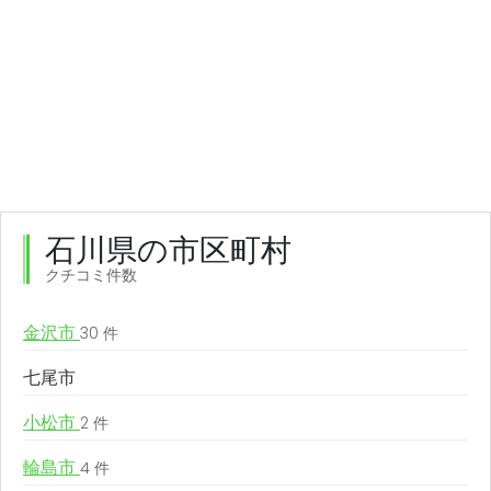
石川県の市区町村
クチコミ件数
金沢市
30 件
七尾市
小松市
2 件
輪島市
4 件