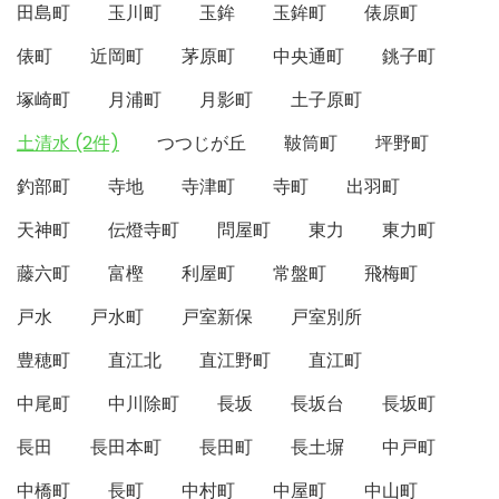
田島町
玉川町
玉鉾
玉鉾町
俵原町
俵町
近岡町
茅原町
中央通町
銚子町
塚崎町
月浦町
月影町
土子原町
土清水 (2件)
つつじが丘
鞁筒町
坪野町
釣部町
寺地
寺津町
寺町
出羽町
天神町
伝燈寺町
問屋町
東力
東力町
藤六町
富樫
利屋町
常盤町
飛梅町
戸水
戸水町
戸室新保
戸室別所
豊穂町
直江北
直江野町
直江町
中尾町
中川除町
長坂
長坂台
長坂町
長田
長田本町
長田町
長土塀
中戸町
中橋町
長町
中村町
中屋町
中山町