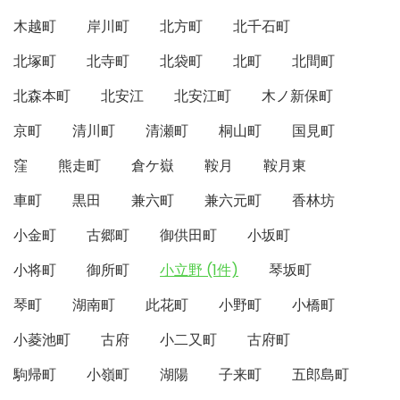
木越町
岸川町
北方町
北千石町
北塚町
北寺町
北袋町
北町
北間町
北森本町
北安江
北安江町
木ノ新保町
京町
清川町
清瀬町
桐山町
国見町
窪
熊走町
倉ケ嶽
鞍月
鞍月東
車町
黒田
兼六町
兼六元町
香林坊
小金町
古郷町
御供田町
小坂町
小将町
御所町
小立野 (1件)
琴坂町
琴町
湖南町
此花町
小野町
小橋町
小菱池町
古府
小二又町
古府町
駒帰町
小嶺町
湖陽
子来町
五郎島町