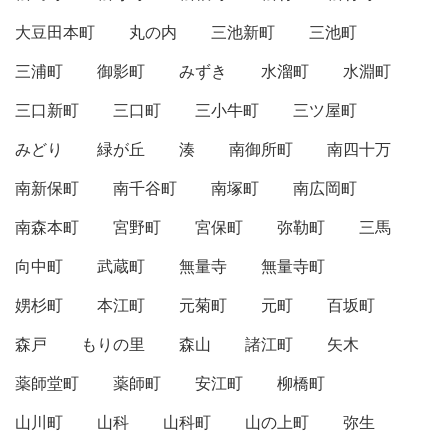
大豆田本町
丸の内
三池新町
三池町
三浦町
御影町
みずき
水溜町
水淵町
三口新町
三口町
三小牛町
三ツ屋町
みどり
緑が丘
湊
南御所町
南四十万
南新保町
南千谷町
南塚町
南広岡町
南森本町
宮野町
宮保町
弥勒町
三馬
向中町
武蔵町
無量寺
無量寺町
娚杉町
本江町
元菊町
元町
百坂町
森戸
もりの里
森山
諸江町
矢木
薬師堂町
薬師町
安江町
柳橋町
山川町
山科
山科町
山の上町
弥生