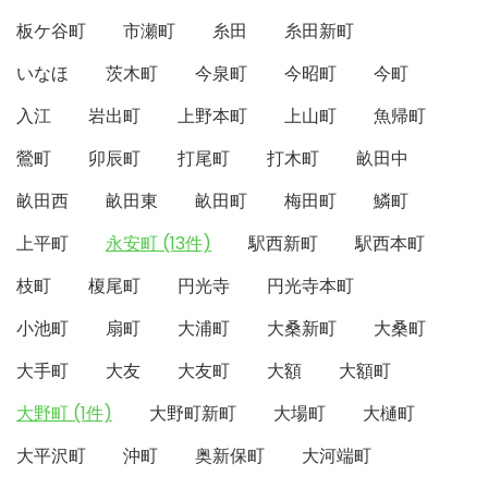
板ケ谷町
市瀬町
糸田
糸田新町
いなほ
茨木町
今泉町
今昭町
今町
入江
岩出町
上野本町
上山町
魚帰町
鶯町
卯辰町
打尾町
打木町
畝田中
畝田西
畝田東
畝田町
梅田町
鱗町
上平町
永安町 (13件)
駅西新町
駅西本町
枝町
榎尾町
円光寺
円光寺本町
小池町
扇町
大浦町
大桑新町
大桑町
大手町
大友
大友町
大額
大額町
大野町 (1件)
大野町新町
大場町
大樋町
大平沢町
沖町
奥新保町
大河端町