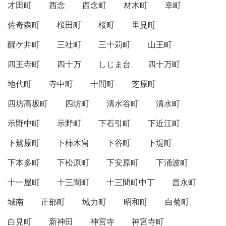
才田町
西念
西念町
材木町
幸町
佐奇森町
桜田町
桜町
里見町
醒ケ井町
三社町
三十苅町
山王町
四王寺町
四十万
しじま台
四十万町
地代町
寺中町
十間町
芝原町
四坊高坂町
四坊町
清水谷町
清水町
示野中町
示野町
下石引町
下近江町
下鴛原町
下柿木畠
下谷町
下堤町
下本多町
下松原町
下安原町
下涌波町
十一屋町
十三間町
十三間町中丁
昌永町
城南
正部町
城力町
昭和町
白菊町
白見町
新神田
神宮寺
神宮寺町