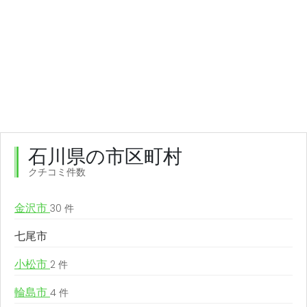
石川県の市区町村
クチコミ件数
金沢市
30 件
七尾市
小松市
2 件
輪島市
4 件