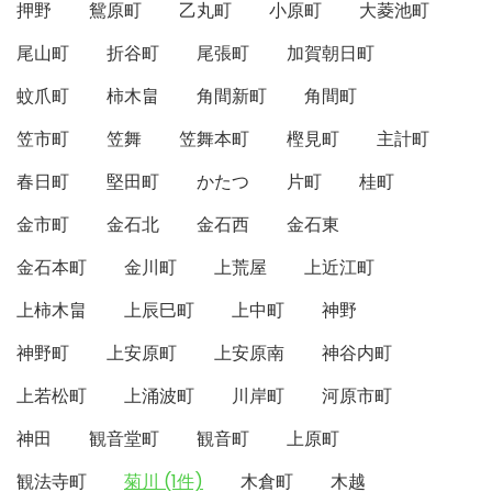
押野
鴛原町
乙丸町
小原町
大菱池町
尾山町
折谷町
尾張町
加賀朝日町
蚊爪町
柿木畠
角間新町
角間町
笠市町
笠舞
笠舞本町
樫見町
主計町
春日町
堅田町
かたつ
片町
桂町
金市町
金石北
金石西
金石東
金石本町
金川町
上荒屋
上近江町
上柿木畠
上辰巳町
上中町
神野
神野町
上安原町
上安原南
神谷内町
上若松町
上涌波町
川岸町
河原市町
神田
観音堂町
観音町
上原町
観法寺町
菊川 (1件)
木倉町
木越