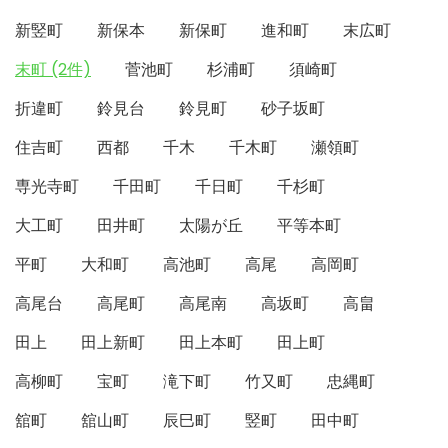
新竪町
新保本
新保町
進和町
末広町
末町 (2件)
菅池町
杉浦町
須崎町
折違町
鈴見台
鈴見町
砂子坂町
住吉町
西都
千木
千木町
瀬領町
専光寺町
千田町
千日町
千杉町
大工町
田井町
太陽が丘
平等本町
平町
大和町
高池町
高尾
高岡町
高尾台
高尾町
高尾南
高坂町
高畠
田上
田上新町
田上本町
田上町
高柳町
宝町
滝下町
竹又町
忠縄町
舘町
舘山町
辰巳町
竪町
田中町