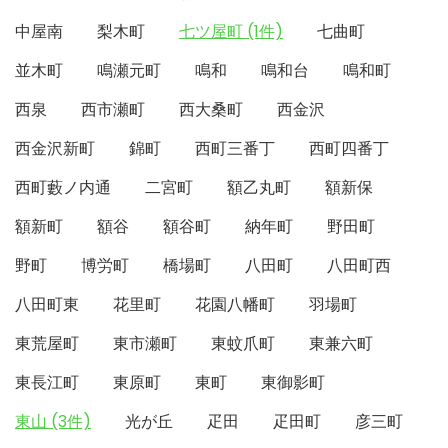
中屋南
梨木町
七ツ屋町 (1件)
七曲町
並木町
鳴瀬元町
鳴和
鳴和台
鳴和町
西泉
西市瀬町
西大桑町
西金沢
西金沢新町
錦町
西町三番丁
西町四番丁
西町藪ノ内通
二宮町
額乙丸町
額新保
額新町
額谷
額谷町
納年町
野田町
野町
博労町
橋場町
八田町
八田町西
八田町東
花里町
花園八幡町
羽場町
東荒屋町
東市瀬町
東蚊爪町
東兼六町
東長江町
東原町
東町
東御影町
東山 (3件)
光が丘
疋田
疋田町
彦三町