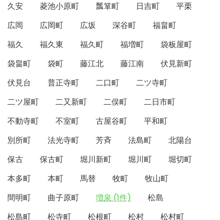
久安
菱池小原町
瓢箪町
日吉町
平栗
広岡
広岡町
広坂
深谷町
福畠町
福久
福久東
福久町
福増町
袋板屋町
袋畠町
袋町
藤江北
藤江南
伏見新町
伏見台
普正寺町
二口町
二ツ寺町
二ツ屋町
二又新町
二俣町
二日市町
不動寺町
不室町
古屋谷町
平和町
別所町
法光寺町
芳斉
法島町
北陽台
保古
保古町
堀川新町
堀川町
堀切町
本多町
本町
馬替
牧町
牧山町
間明町
曲子原町
増泉 (1件)
松島
松島町
松寺町
松根町
松村
松村町