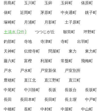
田島町
玉川町
玉鉾
玉鉾町
俵原町
俵町
近岡町
茅原町
中央通町
銚子町
塚崎町
月浦町
月影町
土子原町
土清水 (2件)
つつじが丘
鞁筒町
坪野町
釣部町
寺地
寺津町
寺町
出羽町
天神町
伝燈寺町
問屋町
東力
東力町
藤六町
富樫
利屋町
常盤町
飛梅町
戸水
戸水町
戸室新保
戸室別所
豊穂町
直江北
直江野町
直江町
中尾町
中川除町
長坂
長坂台
長坂町
長田
長田本町
長田町
長土塀
中戸町
中橋町
長町
中村町
中屋町
中山町