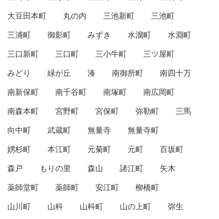
大豆田本町
丸の内
三池新町
三池町
三浦町
御影町
みずき
水溜町
水淵町
三口新町
三口町
三小牛町
三ツ屋町
みどり
緑が丘
湊
南御所町
南四十万
南新保町
南千谷町
南塚町
南広岡町
南森本町
宮野町
宮保町
弥勒町
三馬
向中町
武蔵町
無量寺
無量寺町
娚杉町
本江町
元菊町
元町
百坂町
森戸
もりの里
森山
諸江町
矢木
薬師堂町
薬師町
安江町
柳橋町
山川町
山科
山科町
山の上町
弥生