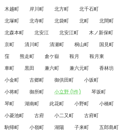
木越町
岸川町
北方町
北千石町
北塚町
北寺町
北袋町
北町
北間町
北森本町
北安江
北安江町
木ノ新保町
京町
清川町
清瀬町
桐山町
国見町
窪
熊走町
倉ケ嶽
鞍月
鞍月東
車町
黒田
兼六町
兼六元町
香林坊
小金町
古郷町
御供田町
小坂町
小将町
御所町
小立野 (1件)
琴坂町
琴町
湖南町
此花町
小野町
小橋町
小菱池町
古府
小二又町
古府町
駒帰町
小嶺町
湖陽
子来町
五郎島町