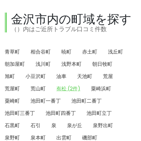
金沢市内の町域を探す
（）内はご近所トラブル口コミ件数
青草町
相合谷町
暁町
赤土町
浅丘町
朝加屋町
浅川町
浅野本町
朝日牧町
旭町
小豆沢町
油車
天池町
荒屋
荒屋町
荒山町
有松 (2件)
粟崎浜町
粟崎町
池田町一番丁
池田町二番丁
池田町三番丁
池田町四番丁
池田町立丁
石黒町
石引
泉
泉が丘
泉野出町
泉野町
泉本町
出雲町
磯部町