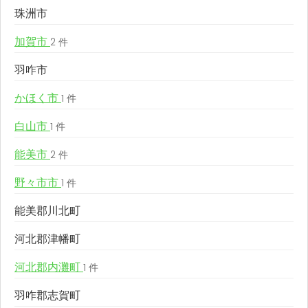
珠洲市
加賀市
2 件
羽咋市
かほく市
1 件
白山市
1 件
能美市
2 件
野々市市
1 件
能美郡川北町
河北郡津幡町
河北郡内灘町
1 件
羽咋郡志賀町