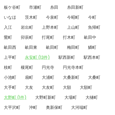
板ケ谷町
市瀬町
糸田
糸田新町
いなほ
茨木町
今泉町
今昭町
今町
入江
岩出町
上野本町
上山町
魚帰町
鶯町
卯辰町
打尾町
打木町
畝田中
畝田西
畝田東
畝田町
梅田町
鱗町
上平町
永安町 (13件)
駅西新町
駅西本町
枝町
榎尾町
円光寺
円光寺本町
小池町
扇町
大浦町
大桑新町
大桑町
大手町
大友
大友町
大額
大額町
大野町 (1件)
大野町新町
大場町
大樋町
大平沢町
沖町
奥新保町
大河端町