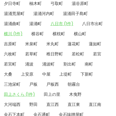
夕日寺町
柚木町
弓取町
湯谷原町
湯涌荒屋町
湯涌河内町
湯涌田子島町
湯涌曲町
湯涌町
八日市 (1件)
八日市出町
横川 (1件)
横谷町
横枕町
横山町
吉原町
米泉町
米丸町
蓮花町
蓮如町
六枚町
若草町
稚日野町
若松町
若宮
若宮町
涌波
涌波町
割出町
南町
大桑
上安原
中屋
上堤町
下新町
三池栄町
戸板
戸板西
朝霧台
田上さくら (1件)
田上の里
木曳野
大河端西
野田
直江西
直江東
直江南
金石下本町
金石通町
金石味噌屋町