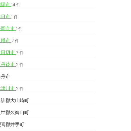
城陽市
14 件
向日市
1 件
長岡京市
1 件
八幡市
2 件
京田辺市
7 件
京丹後市
2 件
南丹市
木津川市
2 件
乙訓郡大山崎町
久世郡久御山町
綴喜郡井手町