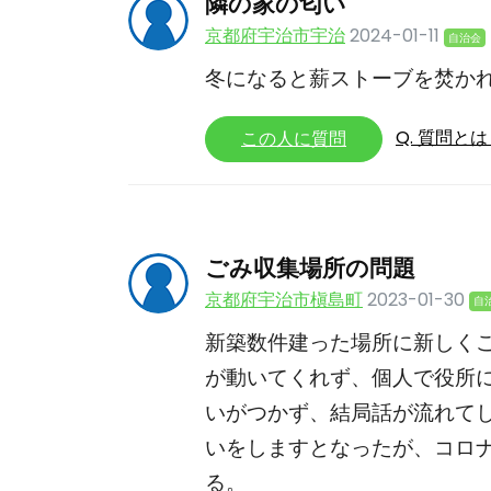
隣の家の匂い
京都府宇治市宇治
2024-01-11
自治会
冬になると薪ストーブを焚か
Q. 質問と
この人に質問
ごみ収集場所の問題
京都府宇治市槇島町
2023-01-30
自
新築数件建った場所に新しく
が動いてくれず、個人で役所
いがつかず、結局話が流れて
いをしますとなったが、コロ
る。