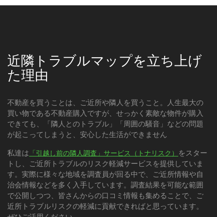
近隣トラブルマップを立ち上げ
た理由
不動産を買うことは、ご近所や隣人を買うこと。人生最大の
買い物である不動産購入ですが、せっかく素敵な物件が購入
できても、「隣人とのトラブル」「周囲の騒音」などの問題
が起こってしまうと、安心した生活ができません
私達は
をスター
「引越し前の隣人調査」サービス（トナリスク）
トし、ご近所トラブルのリスク軽減サービスを提供していま
す。実際に様々な地域を調査員が回る中で、ご近所情報や自
治会情報などを多く入手しています。調査結果を可能な範囲
で公開しつつ、皆さんからの口コミ情報も集めることで、ご
近所トラブルリスクの軽減に貢献できればと思っています。
ぜひご活用ください。