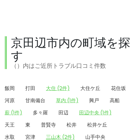
京田辺市内の町域を探
す
（）内はご近所トラブル口コミ件数
飯岡
打田
大住 (2件)
大住ケ丘
花住坂
河原
甘南備台
草内 (1件)
興戸
高船
薪 (1件)
多々羅
田辺
田辺中央 (1件)
天王
東
普賢寺
松井
松井ケ丘
水取
宮津
三山木 (2件)
山手中央