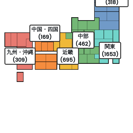
(318)
中国・四国
中部
(169)
(462)
関東
九州・沖縄
近畿
(1653)
(309)
(695)