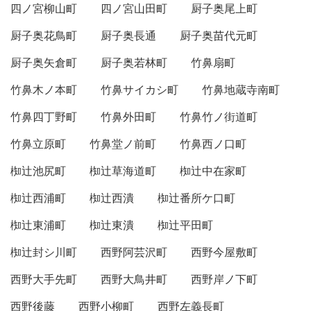
四ノ宮柳山町
四ノ宮山田町
厨子奥尾上町
厨子奥花鳥町
厨子奥長通
厨子奥苗代元町
厨子奥矢倉町
厨子奥若林町
竹鼻扇町
竹鼻木ノ本町
竹鼻サイカシ町
竹鼻地蔵寺南町
竹鼻四丁野町
竹鼻外田町
竹鼻竹ノ街道町
竹鼻立原町
竹鼻堂ノ前町
竹鼻西ノ口町
椥辻池尻町
椥辻草海道町
椥辻中在家町
椥辻西浦町
椥辻西潰
椥辻番所ケ口町
椥辻東浦町
椥辻東潰
椥辻平田町
椥辻封シ川町
西野阿芸沢町
西野今屋敷町
西野大手先町
西野大鳥井町
西野岸ノ下町
西野後藤
西野小柳町
西野左義長町