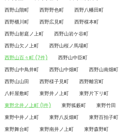
西野山階町
西野野色町
西野八幡田町
西野櫃川町
西野広見町
西野楳本町
西野山射庭ノ上町
西野山岩ケ谷町
西野山欠ノ上町
西野山桜ノ馬場町
西野山百々町 (7件)
西野山中臣町
西野山中鳥井町
西野山中畑町
西野山南畑町
西野山山田
西野様子見町
西野離宮町
八軒屋敷町
東野井ノ上町
東野片下リ町
東野北井ノ上町 (1件)
東野狐藪町
東野竹田
東野中井ノ上町
東野八反畑町
東野百拍子町
東野舞台町
東野南井ノ上町
東野森野町