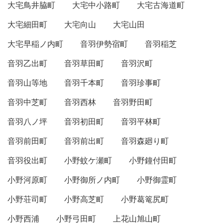
大宅鳥井脇町
大宅中小路町
大宅古海道町
大宅細田町
大宅向山
大宅山田
大宅早稲ノ内町
音羽伊勢宿町
音羽稲芝
音羽乙出町
音羽草田町
音羽沢町
音羽山等地
音羽千本町
音羽珍事町
音羽中芝町
音羽西林
音羽野田町
音羽八ノ坪
音羽初田町
音羽平林町
音羽前田町
音羽前出町
音羽森廻り町
音羽役出町
小野蚊ケ瀬町
小野鐘付田町
小野河原町
小野御所ノ内町
小野御霊町
小野荘司町
小野高芝町
小野葛篭尻町
小野西浦
小野弓田町
上花山旭山町