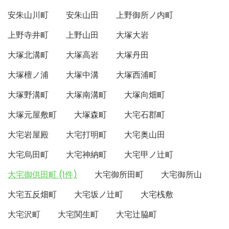
安朱山川町
安朱山田
上野御所ノ内町
上野寺井町
上野山田
大塚大岩
大塚北溝町
大塚高岩
大塚丹田
大塚檀ノ浦
大塚中溝
大塚西浦町
大塚野溝町
大塚南溝町
大塚向畑町
大塚元屋敷町
大塚森町
大宅石郡町
大宅岩屋殿
大宅打明町
大宅奥山田
大宅烏田町
大宅神納町
大宅甲ノ辻町
大宅御供田町 (1件)
大宅御所田町
大宅御所山
大宅五反畑町
大宅坂ノ辻町
大宅桟敷
大宅沢町
大宅関生町
大宅辻脇町