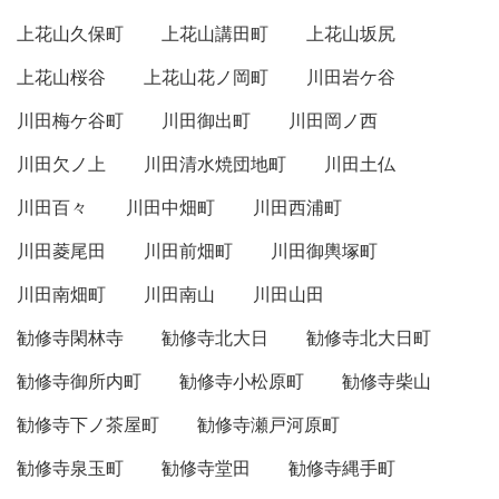
上花山久保町
上花山講田町
上花山坂尻
上花山桜谷
上花山花ノ岡町
川田岩ケ谷
川田梅ケ谷町
川田御出町
川田岡ノ西
川田欠ノ上
川田清水焼団地町
川田土仏
川田百々
川田中畑町
川田西浦町
川田菱尾田
川田前畑町
川田御輿塚町
川田南畑町
川田南山
川田山田
勧修寺閑林寺
勧修寺北大日
勧修寺北大日町
勧修寺御所内町
勧修寺小松原町
勧修寺柴山
勧修寺下ノ茶屋町
勧修寺瀬戸河原町
勧修寺泉玉町
勧修寺堂田
勧修寺縄手町