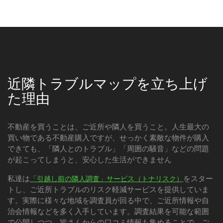
近隣トラブルマップを立ち上げ
た理由
不動産を買うことは、ご近所や隣人を買うこと。人生最大の
買い物である不動産購入ですが、せっかく素敵な物件が購入
できても、「隣人とのトラブル」「周囲の騒音」などの問題
が起こってしまうと、安心した生活ができません
私達は
をスター
「引越し前の隣人調査」サービス（トナリスク）
トし、ご近所トラブルのリスク軽減サービスを提供していま
す。実際に様々な地域を調査員が回る中で、ご近所情報や自
治会情報などを多く入手しています。調査結果を可能な範囲
で公開しつつ、皆さんからの口コミ情報も集めることで、ご