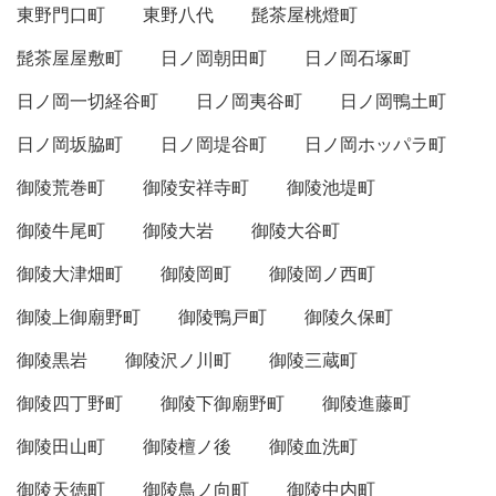
東野門口町
東野八代
髭茶屋桃燈町
髭茶屋屋敷町
日ノ岡朝田町
日ノ岡石塚町
日ノ岡一切経谷町
日ノ岡夷谷町
日ノ岡鴨土町
日ノ岡坂脇町
日ノ岡堤谷町
日ノ岡ホッパラ町
御陵荒巻町
御陵安祥寺町
御陵池堤町
御陵牛尾町
御陵大岩
御陵大谷町
御陵大津畑町
御陵岡町
御陵岡ノ西町
御陵上御廟野町
御陵鴨戸町
御陵久保町
御陵黒岩
御陵沢ノ川町
御陵三蔵町
御陵四丁野町
御陵下御廟野町
御陵進藤町
御陵田山町
御陵檀ノ後
御陵血洗町
御陵天徳町
御陵鳥ノ向町
御陵中内町