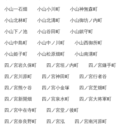
小山一石畑
小山小川町
小山神無森町
小山北林町
小山北溝町
小山御坊ノ内町
小山下ノ池
小山谷田町
小山鎮守町
小山中島町
小山中ノ川町
小山西御所町
小山姫子町
小山松原畑町
小山南溝町
四ノ宮岩久保町
四ノ宮垣ノ内町
四ノ宮鎌手町
四ノ宮川原町
四ノ宮神田町
四ノ宮行者谷
四ノ宮熊ケ谷
四ノ宮小金塚
四ノ宮芝畑町
四ノ宮新開畑
四ノ宮泉水町
四ノ宮大将軍町
四ノ宮中在寺町
四ノ宮堂ノ後町
四ノ宮奈良野町
四ノ宮泓
四ノ宮南河原町