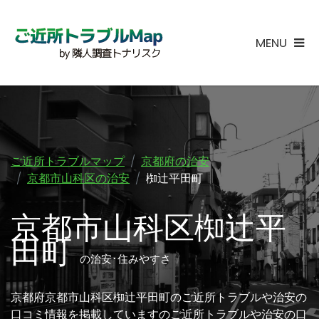
MENU
ご近所トラブルマップ
京都府の治安
京都市山科区の治安
椥辻平田町
京都市山科区椥辻平
田町
の治安･住みやすさ
京都府京都市山科区椥辻平田町のご近所トラブルや治安の
口コミ情報を掲載していますのご近所トラブルや治安の口