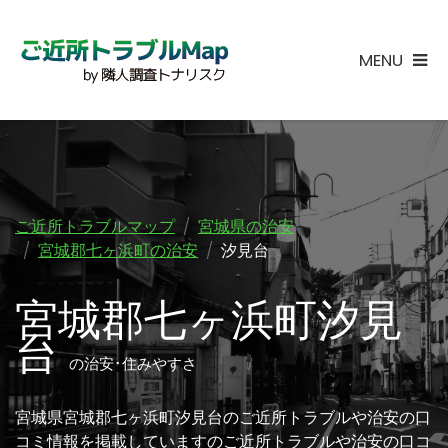
MENU
ご近所トラブルマップ
宮城県の治安
宮城郡七ヶ浜町の治安
汐見台
宮城郡七ヶ浜町汐見
台
の治安･住みやすさ
宮城県宮城郡七ヶ浜町汐見台のご近所トラブルや治安の口
コミ情報を掲載していますのご近所トラブルや治安の口コ