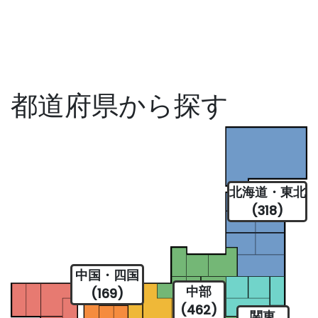
都道府県から探す
北海道・東北
(318)
中国・四国
中部
(169)
(462)
関東