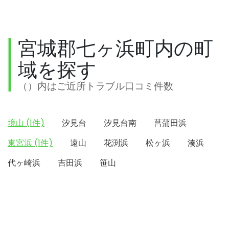
宮城郡七ヶ浜町内の町
域を探す
（）内はご近所トラブル口コミ件数
境山 (1件)
汐見台
汐見台南
菖蒲田浜
東宮浜 (1件)
遠山
花渕浜
松ヶ浜
湊浜
代ヶ崎浜
吉田浜
笹山