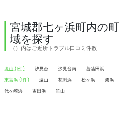
宮城郡七ヶ浜町内の町
域を探す
（）内はご近所トラブル口コミ件数
境山 (1件)
汐見台
汐見台南
菖蒲田浜
東宮浜 (1件)
遠山
花渕浜
松ヶ浜
湊浜
代ヶ崎浜
吉田浜
笹山