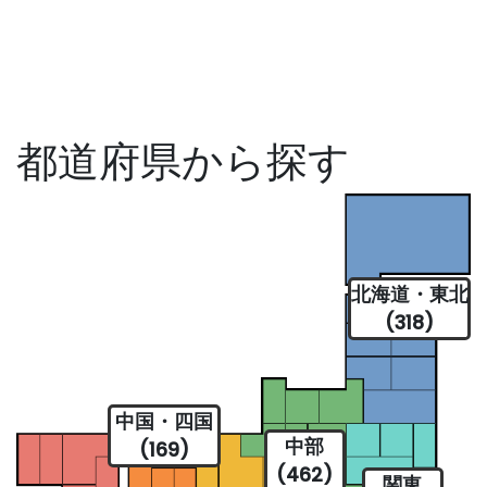
都道府県から探す
北海道・東北
(318)
中国・四国
中部
(169)
(462)
関東