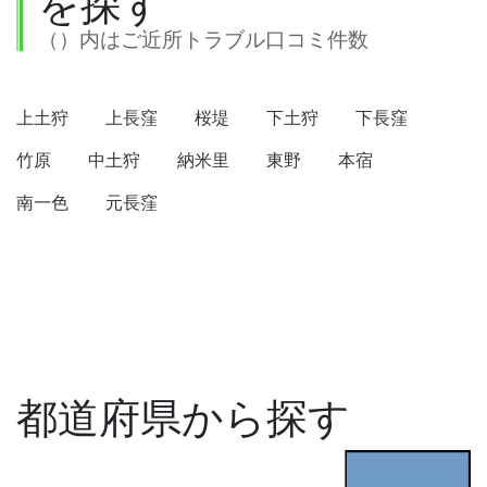
を探す
（）内はご近所トラブル口コミ件数
上土狩
上長窪
桜堤
下土狩
下長窪
竹原
中土狩
納米里
東野
本宿
南一色
元長窪
都道府県から探す