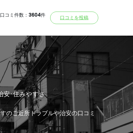
口コミ件数：
3604
件
口コミを投稿
治安･住みやすさ
ますのご近所トラブルや治安の口コミ