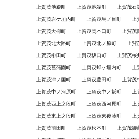
上賀茂池殿町
上賀茂池端町
上賀茂石
上賀茂岩ケ垣内町
上賀茂馬ノ目町
上
上賀茂大柳町
上賀茂岡本口町
上賀茂
上賀茂北大路町
上賀茂北ノ原町
上賀
上賀茂榊田町
上賀茂坂口町
上賀茂桜
上賀茂菖蒲園町
上賀茂蝉ケ垣内町
上
上賀茂津ノ国町
上賀茂豊田町
上賀茂
上賀茂中ノ河原町
上賀茂中ノ坂町
上
上賀茂西上之段町
上賀茂西河原町
上
上賀茂東上之段町
上賀茂東後藤町
上
上賀茂前田町
上賀茂松本町
上賀茂御