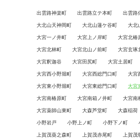
出雲路神楽町
出雲路立テ本町
出雲路
大北山天神岡町
大北山蓮ケ谷町
大北
大宮一ノ井町
大宮上ノ岸町
大宮北椿
大宮北林町
大宮北山ノ前町
大宮玄琢
大宮釈迦谷
大宮田尻町
大宮土居町
大宮西小野堀町
大宮西総門口町
大宮
大宮東小野堀町
大宮東総門口町
大宮東
大宮南椿原町
大宮南箱ノ井町
大宮南
大宮薬師山東町
大森芦堂町
大森稲荷
小野岩戸
小野上ノ町
小野下ノ町
上賀茂葵之森町
上賀茂赤尾町
上賀茂