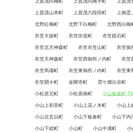
上賀茂向梅町
上賀茂向縄手町
上賀茂
上賀茂山本町
上賀茂六段田町
上御霊
北野紅梅町
北野下白梅町
北野西白梅
衣笠大祓町
衣笠街道町
衣笠鏡石町
衣笠北天神森町
衣笠衣笠山町
衣笠御
衣笠天神森町
衣笠西御所ノ内町
衣笠
衣笠馬場町
衣笠東御所ノ内町
衣笠東
衣笠開キ町
金閣寺町
雲ケ畑出谷町
小松原北町
小松原南町
小山板倉町 (1
小山上初音町
小山上花ノ木町
小山上
小山北玄以町
小山下板倉町
小山下内
小山下総町
小山町
小山中溝町
小