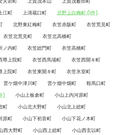
女夫岩町
上賀茂本山
上賀茂薮田町
上江町
上清蔵口町
北野上白梅町 (1件)
町
北野東紅梅町
衣笠赤阪町
衣笠荒見町
衣笠北荒見町
衣笠北高橋町
所ノ内町
衣笠総門町
衣笠高橋町
西尊上院町
衣笠西馬場町
衣笠西開キ町
尊上院町
衣笠東開キ町
衣笠氷室町
雲ケ畑中津川町
雲ケ畑中畑町
鞍馬口町
件)
小山上板倉町
小山上内河原町
総町
小山北大野町
小山北上総町
河原町
小山下初音町
小山下花ノ木町
山西大野町
小山西上総町
小山西玄以町