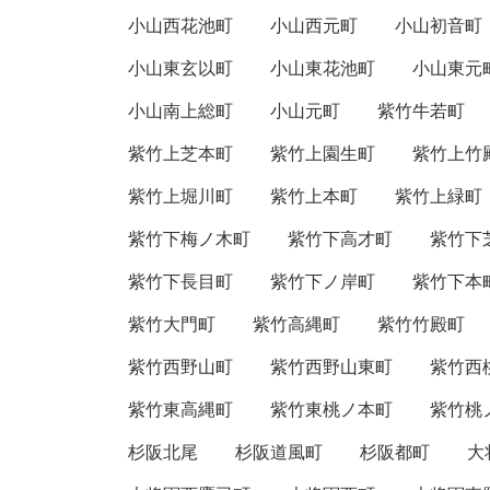
小山西花池町
小山西元町
小山初音町
小山東玄以町
小山東花池町
小山東元
小山南上総町
小山元町
紫竹牛若町
紫竹上芝本町
紫竹上園生町
紫竹上竹
紫竹上堀川町
紫竹上本町
紫竹上緑町
紫竹下梅ノ木町
紫竹下高才町
紫竹下
紫竹下長目町
紫竹下ノ岸町
紫竹下本
紫竹大門町
紫竹高縄町
紫竹竹殿町
紫竹西野山町
紫竹西野山東町
紫竹西
紫竹東高縄町
紫竹東桃ノ本町
紫竹桃
杉阪北尾
杉阪道風町
杉阪都町
大