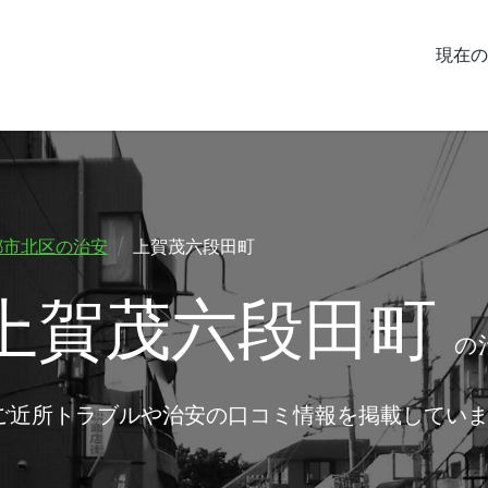
現在の
都市北区の治安
上賀茂六段田町
上賀茂六段田町
の
ご近所トラブルや治安の口コミ情報を掲載してい