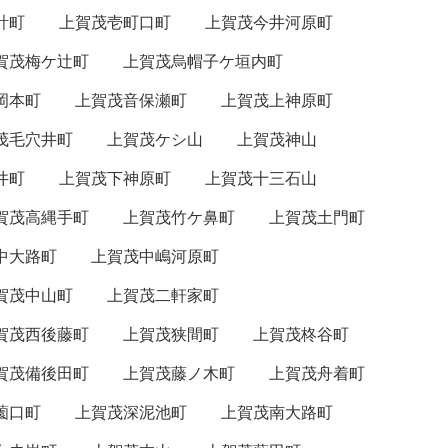
計町
上賀茂壱町口町
上賀茂今井河原町
賀茂梅ケ辻町
上賀茂烏帽子ケ垣内町
岡本町
上賀茂音保瀬町
上賀茂上神原町
茂毛穴井町
上賀茂ケシ山
上賀茂神山
井町
上賀茂下神原町
上賀茂十三石山
賀茂高縄手町
上賀茂竹ケ鼻町
上賀茂土門町
中大路町
上賀茂中嶋河原町
賀茂中山町
上賀茂二軒家町
賀茂西後藤町
上賀茂狭間町
上賀茂柊谷町
賀茂備後田町
上賀茂藤ノ木町
上賀茂舟着町
薗口町
上賀茂深泥池町
上賀茂南大路町