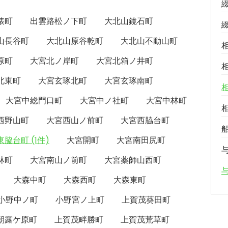
俵町
出雲路松ノ下町
大北山鏡石町
山長谷町
大北山原谷乾町
大北山不動山町
原町
大宮北ノ岸町
大宮北箱ノ井町
北東町
大宮玄琢北町
大宮玄琢南町
大宮中総門口町
大宮中ノ社町
大宮中林町
西野山町
大宮西山ノ前町
大宮西脇台町
脇台町 (1件)
大宮開町
大宮南田尻町
林町
大宮南山ノ前町
大宮薬師山西町
大森中町
大森西町
大森東町
小野中ノ町
小野宮ノ上町
上賀茂葵田町
朝露ケ原町
上賀茂畔勝町
上賀茂荒草町