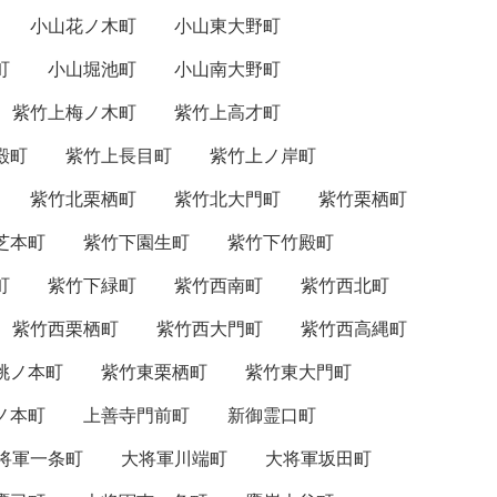
小山花ノ木町
小山東大野町
町
小山堀池町
小山南大野町
紫竹上梅ノ木町
紫竹上高才町
殿町
紫竹上長目町
紫竹上ノ岸町
紫竹北栗栖町
紫竹北大門町
紫竹栗栖町
芝本町
紫竹下園生町
紫竹下竹殿町
町
紫竹下緑町
紫竹西南町
紫竹西北町
紫竹西栗栖町
紫竹西大門町
紫竹西高縄町
桃ノ本町
紫竹東栗栖町
紫竹東大門町
ノ本町
上善寺門前町
新御霊口町
将軍一条町
大将軍川端町
大将軍坂田町