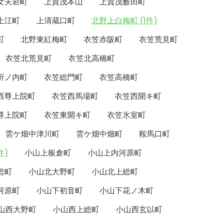
女夫岩町
上賀茂本山
上賀茂薮田町
上江町
上清蔵口町
北野上白梅町 (1件)
町
北野東紅梅町
衣笠赤阪町
衣笠荒見町
衣笠北荒見町
衣笠北高橋町
所ノ内町
衣笠総門町
衣笠高橋町
西尊上院町
衣笠西馬場町
衣笠西開キ町
尊上院町
衣笠東開キ町
衣笠氷室町
雲ケ畑中津川町
雲ケ畑中畑町
鞍馬口町
件)
小山上板倉町
小山上内河原町
総町
小山北大野町
小山北上総町
河原町
小山下初音町
小山下花ノ木町
山西大野町
小山西上総町
小山西玄以町