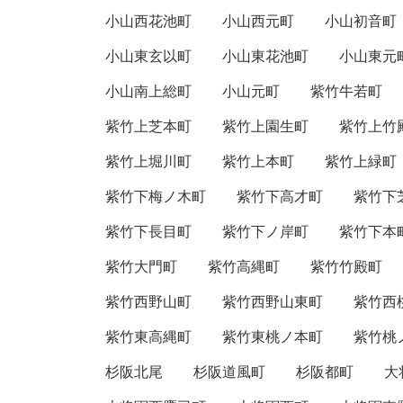
小山西花池町
小山西元町
小山初音町
小山東玄以町
小山東花池町
小山東元
小山南上総町
小山元町
紫竹牛若町
紫竹上芝本町
紫竹上園生町
紫竹上竹
紫竹上堀川町
紫竹上本町
紫竹上緑町
紫竹下梅ノ木町
紫竹下高才町
紫竹下
紫竹下長目町
紫竹下ノ岸町
紫竹下本
紫竹大門町
紫竹高縄町
紫竹竹殿町
紫竹西野山町
紫竹西野山東町
紫竹西
紫竹東高縄町
紫竹東桃ノ本町
紫竹桃
杉阪北尾
杉阪道風町
杉阪都町
大