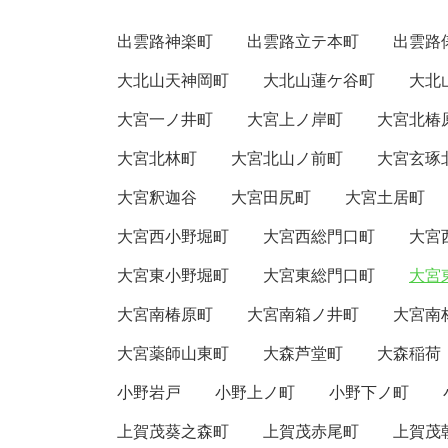
出雲路神楽町
出雲路立テ本町
出雲路
大北山天神岡町
大北山蓮ケ谷町
大北
大宮一ノ井町
大宮上ノ岸町
大宮北椿
大宮北林町
大宮北山ノ前町
大宮玄琢
大宮釈迦谷
大宮田尻町
大宮土居町
大宮西小野堀町
大宮西総門口町
大宮
大宮東小野堀町
大宮東総門口町
大宮東
大宮南椿原町
大宮南箱ノ井町
大宮南
大宮薬師山東町
大森芦堂町
大森稲荷
小野岩戸
小野上ノ町
小野下ノ町
上賀茂葵之森町
上賀茂赤尾町
上賀茂