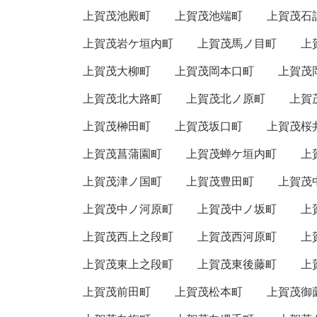
上賀茂池殿町
上賀茂池端町
上賀茂石
上賀茂岩ケ垣内町
上賀茂馬ノ目町
上
上賀茂大柳町
上賀茂岡本口町
上賀茂
上賀茂北大路町
上賀茂北ノ原町
上賀
上賀茂榊田町
上賀茂坂口町
上賀茂桜
上賀茂菖蒲園町
上賀茂蝉ケ垣内町
上
上賀茂津ノ国町
上賀茂豊田町
上賀茂
上賀茂中ノ河原町
上賀茂中ノ坂町
上
上賀茂西上之段町
上賀茂西河原町
上
上賀茂東上之段町
上賀茂東後藤町
上
上賀茂前田町
上賀茂松本町
上賀茂御