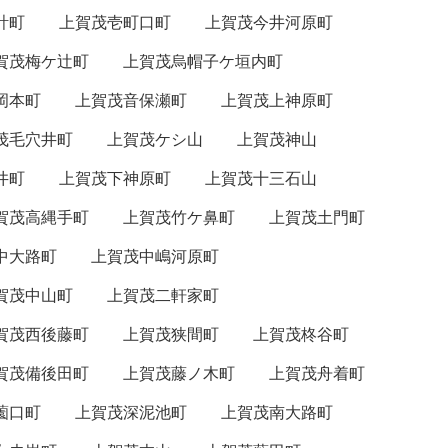
計町
上賀茂壱町口町
上賀茂今井河原町
賀茂梅ケ辻町
上賀茂烏帽子ケ垣内町
岡本町
上賀茂音保瀬町
上賀茂上神原町
茂毛穴井町
上賀茂ケシ山
上賀茂神山
井町
上賀茂下神原町
上賀茂十三石山
賀茂高縄手町
上賀茂竹ケ鼻町
上賀茂土門町
中大路町
上賀茂中嶋河原町
賀茂中山町
上賀茂二軒家町
賀茂西後藤町
上賀茂狭間町
上賀茂柊谷町
賀茂備後田町
上賀茂藤ノ木町
上賀茂舟着町
薗口町
上賀茂深泥池町
上賀茂南大路町