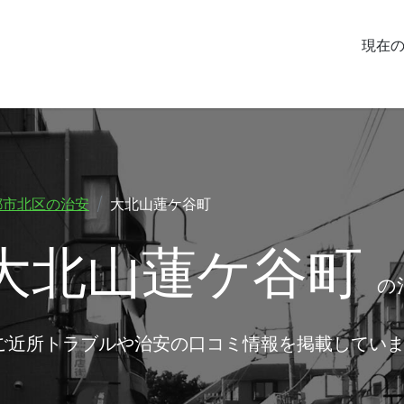
現在
都市北区の治安
大北山蓮ケ谷町
大北山蓮ケ谷町
の
ご近所トラブルや治安の口コミ情報を掲載してい