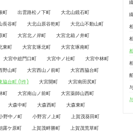
俵町
出雲路松ノ下町
大北山鏡石町
山長谷町
大北山原谷乾町
大北山不動山町
原町
大宮北ノ岸町
大宮北箱ノ井町
北東町
大宮玄琢北町
大宮玄琢南町
大宮中総門口町
大宮中ノ社町
大宮中林町
西野山町
大宮西山ノ前町
大宮西脇台町
脇台町 (1件)
大宮開町
大宮南田尻町
林町
大宮南山ノ前町
大宮薬師山西町
大森中町
大森西町
大森東町
小野中ノ町
小野宮ノ上町
上賀茂葵田町
朝露ケ原町
上賀茂畔勝町
上賀茂荒草町