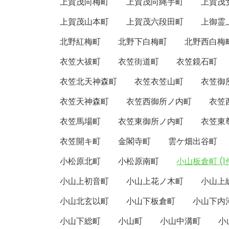
上賀茂向梅町
上賀茂向縄手町
上賀茂
上賀茂山本町
上賀茂六段田町
上御霊
北野紅梅町
北野下白梅町
北野西白梅
衣笠大祓町
衣笠街道町
衣笠鏡石町
衣笠北天神森町
衣笠衣笠山町
衣笠御
衣笠天神森町
衣笠西御所ノ内町
衣笠
衣笠馬場町
衣笠東御所ノ内町
衣笠東
衣笠開キ町
金閣寺町
雲ケ畑出谷町
小松原北町
小松原南町
小山板倉町 (1
小山上初音町
小山上花ノ木町
小山上
小山北玄以町
小山下板倉町
小山下内
小山下総町
小山町
小山中溝町
小