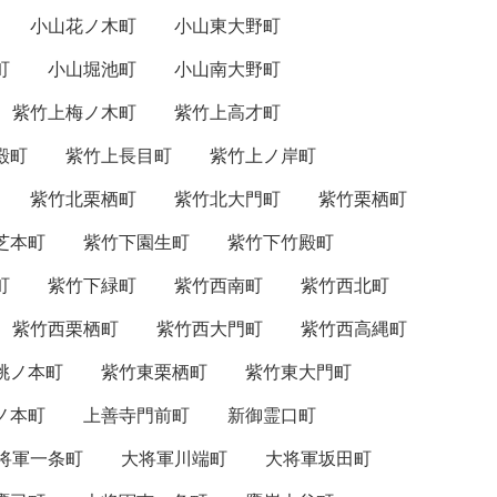
小山花ノ木町
小山東大野町
町
小山堀池町
小山南大野町
紫竹上梅ノ木町
紫竹上高才町
殿町
紫竹上長目町
紫竹上ノ岸町
紫竹北栗栖町
紫竹北大門町
紫竹栗栖町
芝本町
紫竹下園生町
紫竹下竹殿町
町
紫竹下緑町
紫竹西南町
紫竹西北町
紫竹西栗栖町
紫竹西大門町
紫竹西高縄町
桃ノ本町
紫竹東栗栖町
紫竹東大門町
ノ本町
上善寺門前町
新御霊口町
将軍一条町
大将軍川端町
大将軍坂田町