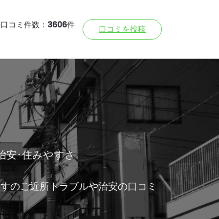
の口コミ件数：
3606
件
口コミを投稿
治安･住みやすさ
ますのご近所トラブルや治安の口コミ