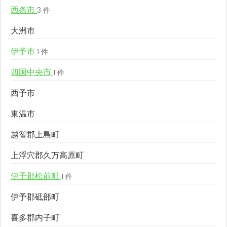
西条市
3 件
大洲市
伊予市
1 件
四国中央市
1 件
西予市
東温市
越智郡上島町
上浮穴郡久万高原町
伊予郡松前町
1 件
伊予郡砥部町
喜多郡内子町