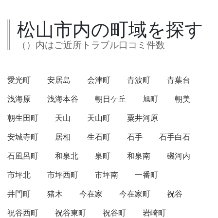
松山市内の町域を探す
（）内はご近所トラブル口コミ件数
愛光町
安居島
会津町
青波町
青葉台
浅海原
浅海本谷
朝日ケ丘
旭町
朝美
朝生田町
天山
天山町
粟井河原
安城寺町
居相
生石町
石手
石手白石
石風呂町
和泉北
泉町
和泉南
磯河内
市坪北
市坪西町
市坪南
一番町
井門町
猪木
今在家
今在家町
祝谷
祝谷西町
祝谷東町
祝谷町
岩崎町