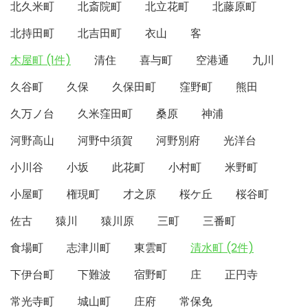
北久米町
北斎院町
北立花町
北藤原町
北持田町
北吉田町
衣山
客
木屋町 (1件)
清住
喜与町
空港通
九川
久谷町
久保
久保田町
窪野町
熊田
久万ノ台
久米窪田町
桑原
神浦
河野高山
河野中須賀
河野別府
光洋台
小川谷
小坂
此花町
小村町
米野町
小屋町
権現町
才之原
桜ケ丘
桜谷町
佐古
猿川
猿川原
三町
三番町
食場町
志津川町
東雲町
清水町 (2件)
下伊台町
下難波
宿野町
庄
正円寺
常光寺町
城山町
庄府
常保免