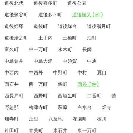
道後北代
道後喜多町
道後公園
道後鷺谷町
道後多幸町
道後樋又 (1件)
道後姫塚
道後町
道後緑台
道後湯月町
道後湯之町
土手内
土橋町
泊町
富久町
中一万町
永木町
長師
中島粟井
中島大浦
中須賀
中通
中西内
中西外
中野町
中村
夏目
西石井
西一万町
錦町
西谷 (1件)
西長戸町
西野町
西垣生町
二番町
饒
野忽那
梅津寺町
萩原
白水台
畑寺
畑寺町
畑里
八反地
花園町
祓川
針田町
春美町
東石井
東一万町