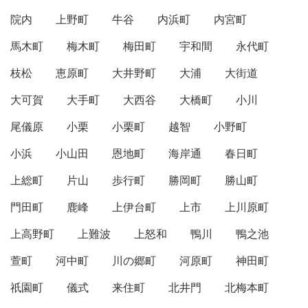
院内
上野町
牛谷
内浜町
内宮町
馬木町
梅木町
梅田町
宇和間
永代町
枝松
恵原町
大井野町
大浦
大街道
大可賀
大手町
大西谷
大橋町
小川
尾儀原
小栗
小栗町
越智
小野町
小浜
小山田
恩地町
海岸通
春日町
上総町
片山
歩行町
勝岡町
勝山町
門田町
鹿峰
上伊台町
上市
上川原町
上高野町
上難波
上怒和
鴨川
鴨之池
萱町
河中町
川の郷町
河原町
神田町
祇園町
儀式
来住町
北井門
北梅本町