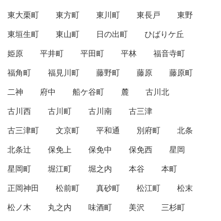
東大栗町
東方町
東川町
東長戸
東野
東垣生町
東山町
日の出町
ひばりケ丘
姫原
平井町
平田町
平林
福音寺町
福角町
福見川町
藤野町
藤原
藤原町
二神
府中
船ケ谷町
麓
古川北
古川西
古川町
古川南
古三津
古三津町
文京町
平和通
別府町
北条
北条辻
保免上
保免中
保免西
星岡
星岡町
堀江町
堀之内
本谷
本町
正岡神田
松前町
真砂町
松江町
松末
松ノ木
丸之内
味酒町
美沢
三杉町