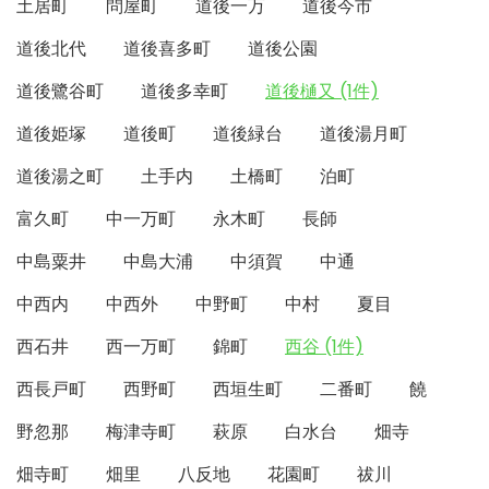
土居町
問屋町
道後一万
道後今市
道後北代
道後喜多町
道後公園
道後鷺谷町
道後多幸町
道後樋又 (1件)
道後姫塚
道後町
道後緑台
道後湯月町
道後湯之町
土手内
土橋町
泊町
富久町
中一万町
永木町
長師
中島粟井
中島大浦
中須賀
中通
中西内
中西外
中野町
中村
夏目
西石井
西一万町
錦町
西谷 (1件)
西長戸町
西野町
西垣生町
二番町
饒
野忽那
梅津寺町
萩原
白水台
畑寺
畑寺町
畑里
八反地
花園町
祓川