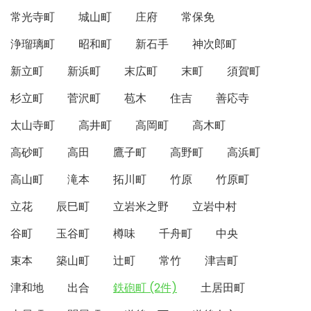
常光寺町
城山町
庄府
常保免
浄瑠璃町
昭和町
新石手
神次郎町
新立町
新浜町
末広町
末町
須賀町
杉立町
菅沢町
苞木
住吉
善応寺
太山寺町
高井町
高岡町
高木町
高砂町
高田
鷹子町
高野町
高浜町
高山町
滝本
拓川町
竹原
竹原町
立花
辰巳町
立岩米之野
立岩中村
谷町
玉谷町
樽味
千舟町
中央
束本
築山町
辻町
常竹
津吉町
津和地
出合
鉄砲町 (2件)
土居田町