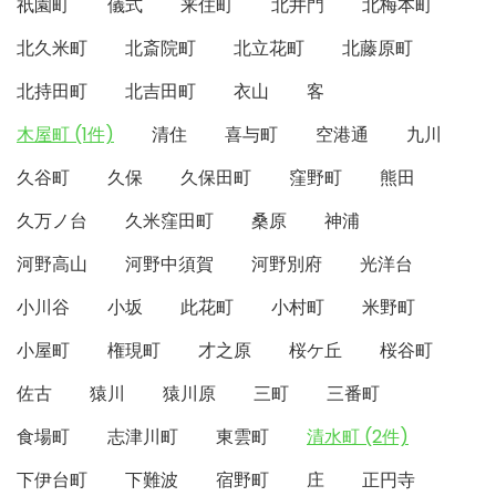
祇園町
儀式
来住町
北井門
北梅本町
北久米町
北斎院町
北立花町
北藤原町
北持田町
北吉田町
衣山
客
木屋町 (1件)
清住
喜与町
空港通
九川
久谷町
久保
久保田町
窪野町
熊田
久万ノ台
久米窪田町
桑原
神浦
河野高山
河野中須賀
河野別府
光洋台
小川谷
小坂
此花町
小村町
米野町
小屋町
権現町
才之原
桜ケ丘
桜谷町
佐古
猿川
猿川原
三町
三番町
食場町
志津川町
東雲町
清水町 (2件)
下伊台町
下難波
宿野町
庄
正円寺