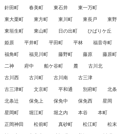
針田町
春美町
東石井
東一万町
東大栗町
東方町
東川町
東長戸
東野
東垣生町
東山町
日の出町
ひばりケ丘
姫原
平井町
平田町
平林
福音寺町
福角町
福見川町
藤野町
藤原
藤原町
二神
府中
船ケ谷町
麓
古川北
古川西
古川町
古川南
古三津
古三津町
文京町
平和通
別府町
北条
北条辻
保免上
保免中
保免西
星岡
星岡町
堀江町
堀之内
本谷
本町
正岡神田
松前町
真砂町
松江町
松末