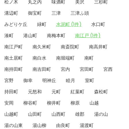
松ノ木
丸之内
味酒町
美沢
三杉町
溝辺町
御宝町
三津
三津ふ頭
みどりケ丘
緑町
水泥町 (1件)
水口町
湊町
港山町
南梅本町
南江戸 (1件)
南江戸町
南久米町
南斎院町
南高井町
南土居町
南白水
南堀端町
南町
南持田町
南吉田町
宮内
宮田町
宮西
宮野
御幸
明神丘
睦月
室町
持田町
元怒和
元町
紅葉町
森松町
安岡
柳谷町
柳井町
柳原
山越
山越町
山田町
山西町
雄郡
湯の山
湯の山東
湯山柳
由良町
湯渡町