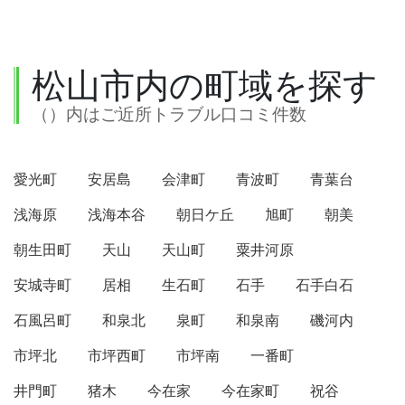
松山市内の町域を探す
（）内はご近所トラブル口コミ件数
愛光町
安居島
会津町
青波町
青葉台
浅海原
浅海本谷
朝日ケ丘
旭町
朝美
朝生田町
天山
天山町
粟井河原
安城寺町
居相
生石町
石手
石手白石
石風呂町
和泉北
泉町
和泉南
磯河内
市坪北
市坪西町
市坪南
一番町
井門町
猪木
今在家
今在家町
祝谷