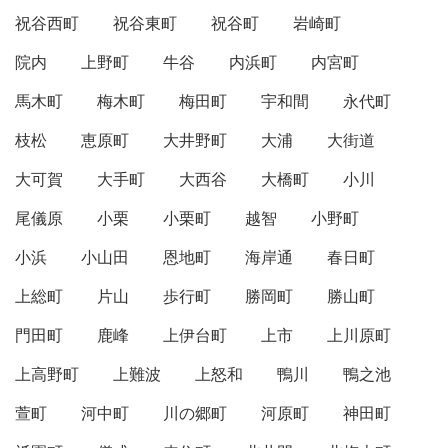
祝谷西町
祝谷東町
祝谷町
岩崎町
院内
上野町
牛谷
内浜町
内宮町
馬木町
梅木町
梅田町
宇和間
永代町
枝松
恵原町
大井野町
大浦
大街道
大可賀
大手町
大西谷
大橋町
小川
尾儀原
小栗
小栗町
越智
小野町
小浜
小山田
恩地町
海岸通
春日町
上総町
片山
歩行町
勝岡町
勝山町
門田町
鹿峰
上伊台町
上市
上川原町
上高野町
上難波
上怒和
鴨川
鴨之池
萱町
河中町
川の郷町
河原町
神田町