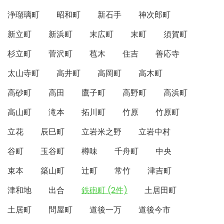
浄瑠璃町
昭和町
新石手
神次郎町
新立町
新浜町
末広町
末町
須賀町
杉立町
菅沢町
苞木
住吉
善応寺
太山寺町
高井町
高岡町
高木町
高砂町
高田
鷹子町
高野町
高浜町
高山町
滝本
拓川町
竹原
竹原町
立花
辰巳町
立岩米之野
立岩中村
谷町
玉谷町
樽味
千舟町
中央
束本
築山町
辻町
常竹
津吉町
津和地
出合
鉄砲町 (2件)
土居田町
土居町
問屋町
道後一万
道後今市