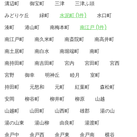
溝辺町
御宝町
三津
三津ふ頭
みどりケ丘
緑町
水泥町 (1件)
水口町
湊町
港山町
南梅本町
南江戸 (1件)
南江戸町
南久米町
南斎院町
南高井町
南土居町
南白水
南堀端町
南町
南持田町
南吉田町
宮内
宮田町
宮西
宮野
御幸
明神丘
睦月
室町
持田町
元怒和
元町
紅葉町
森松町
安岡
柳谷町
柳井町
柳原
山越
山越町
山田町
山西町
雄郡
湯の山
湯の山東
湯山柳
由良町
湯渡町
余戸中
余戸西
余戸東
余戸南
横谷