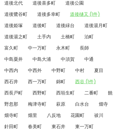
道後北代
道後喜多町
道後公園
道後鷺谷町
道後多幸町
道後樋又 (1件)
道後姫塚
道後町
道後緑台
道後湯月町
道後湯之町
土手内
土橋町
泊町
富久町
中一万町
永木町
長師
中島粟井
中島大浦
中須賀
中通
中西内
中西外
中野町
中村
夏目
西石井
西一万町
錦町
西谷 (1件)
西長戸町
西野町
西垣生町
二番町
饒
野忽那
梅津寺町
萩原
白水台
畑寺
畑寺町
畑里
八反地
花園町
祓川
針田町
春美町
東石井
東一万町