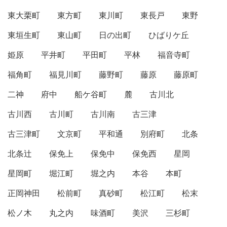
東大栗町
東方町
東川町
東長戸
東野
東垣生町
東山町
日の出町
ひばりケ丘
姫原
平井町
平田町
平林
福音寺町
福角町
福見川町
藤野町
藤原
藤原町
二神
府中
船ケ谷町
麓
古川北
古川西
古川町
古川南
古三津
古三津町
文京町
平和通
別府町
北条
北条辻
保免上
保免中
保免西
星岡
星岡町
堀江町
堀之内
本谷
本町
正岡神田
松前町
真砂町
松江町
松末
松ノ木
丸之内
味酒町
美沢
三杉町