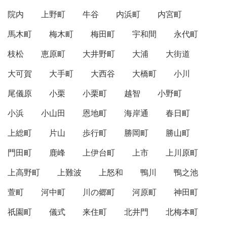
院内
上野町
牛谷
内浜町
内宮町
馬木町
梅木町
梅田町
宇和間
永代町
枝松
恵原町
大井野町
大浦
大街道
大可賀
大手町
大西谷
大橋町
小川
尾儀原
小栗
小栗町
越智
小野町
小浜
小山田
恩地町
海岸通
春日町
上総町
片山
歩行町
勝岡町
勝山町
門田町
鹿峰
上伊台町
上市
上川原町
上高野町
上難波
上怒和
鴨川
鴨之池
萱町
河中町
川の郷町
河原町
神田町
祇園町
儀式
来住町
北井門
北梅本町