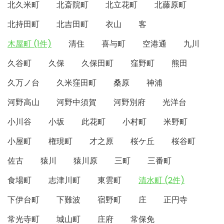
北久米町
北斎院町
北立花町
北藤原町
北持田町
北吉田町
衣山
客
木屋町 (1件)
清住
喜与町
空港通
九川
久谷町
久保
久保田町
窪野町
熊田
久万ノ台
久米窪田町
桑原
神浦
河野高山
河野中須賀
河野別府
光洋台
小川谷
小坂
此花町
小村町
米野町
小屋町
権現町
才之原
桜ケ丘
桜谷町
佐古
猿川
猿川原
三町
三番町
食場町
志津川町
東雲町
清水町 (2件)
下伊台町
下難波
宿野町
庄
正円寺
常光寺町
城山町
庄府
常保免