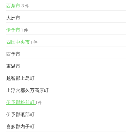
西条市
3 件
大洲市
伊予市
1 件
四国中央市
1 件
西予市
東温市
越智郡上島町
上浮穴郡久万高原町
伊予郡松前町
1 件
伊予郡砥部町
喜多郡内子町