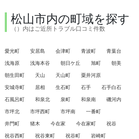
松山市内の町域を探す
（）内はご近所トラブル口コミ件数
愛光町
安居島
会津町
青波町
青葉台
浅海原
浅海本谷
朝日ケ丘
旭町
朝美
朝生田町
天山
天山町
粟井河原
安城寺町
居相
生石町
石手
石手白石
石風呂町
和泉北
泉町
和泉南
磯河内
市坪北
市坪西町
市坪南
一番町
井門町
猪木
今在家
今在家町
祝谷
祝谷西町
祝谷東町
祝谷町
岩崎町