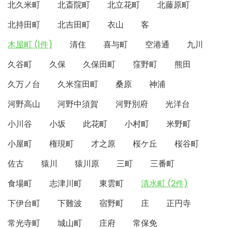
北久米町
北斎院町
北立花町
北藤原町
北持田町
北吉田町
衣山
客
木屋町 (1件)
清住
喜与町
空港通
九川
久谷町
久保
久保田町
窪野町
熊田
久万ノ台
久米窪田町
桑原
神浦
河野高山
河野中須賀
河野別府
光洋台
小川谷
小坂
此花町
小村町
米野町
小屋町
権現町
才之原
桜ケ丘
桜谷町
佐古
猿川
猿川原
三町
三番町
食場町
志津川町
東雲町
清水町 (2件)
下伊台町
下難波
宿野町
庄
正円寺
常光寺町
城山町
庄府
常保免