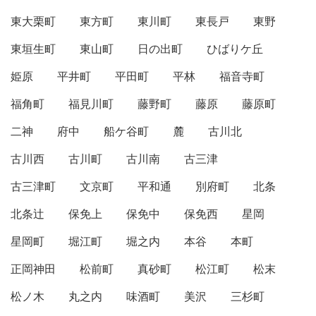
東大栗町
東方町
東川町
東長戸
東野
東垣生町
東山町
日の出町
ひばりケ丘
姫原
平井町
平田町
平林
福音寺町
福角町
福見川町
藤野町
藤原
藤原町
二神
府中
船ケ谷町
麓
古川北
古川西
古川町
古川南
古三津
古三津町
文京町
平和通
別府町
北条
北条辻
保免上
保免中
保免西
星岡
星岡町
堀江町
堀之内
本谷
本町
正岡神田
松前町
真砂町
松江町
松末
松ノ木
丸之内
味酒町
美沢
三杉町