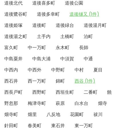
道後北代
道後喜多町
道後公園
道後鷺谷町
道後多幸町
道後樋又 (1件)
道後姫塚
道後町
道後緑台
道後湯月町
道後湯之町
土手内
土橋町
泊町
富久町
中一万町
永木町
長師
中島粟井
中島大浦
中須賀
中通
中西内
中西外
中野町
中村
夏目
西石井
西一万町
錦町
西谷 (1件)
西長戸町
西野町
西垣生町
二番町
饒
野忽那
梅津寺町
萩原
白水台
畑寺
畑寺町
畑里
八反地
花園町
祓川
針田町
春美町
東石井
東一万町