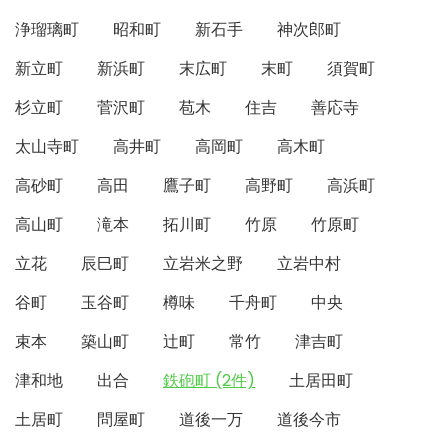
浄瑠璃町
昭和町
新石手
神次郎町
新立町
新浜町
末広町
末町
須賀町
杉立町
菅沢町
苞木
住吉
善応寺
太山寺町
高井町
高岡町
高木町
高砂町
高田
鷹子町
高野町
高浜町
高山町
滝本
拓川町
竹原
竹原町
立花
辰巳町
立岩米之野
立岩中村
谷町
玉谷町
樽味
千舟町
中央
束本
築山町
辻町
常竹
津吉町
津和地
出合
鉄砲町 (2件)
土居田町
土居町
問屋町
道後一万
道後今市