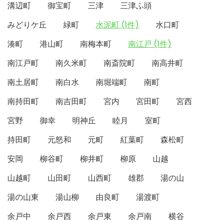
溝辺町
御宝町
三津
三津ふ頭
みどりケ丘
緑町
水泥町 (1件)
水口町
湊町
港山町
南梅本町
南江戸 (1件)
南江戸町
南久米町
南斎院町
南高井町
南土居町
南白水
南堀端町
南町
南持田町
南吉田町
宮内
宮田町
宮西
宮野
御幸
明神丘
睦月
室町
持田町
元怒和
元町
紅葉町
森松町
安岡
柳谷町
柳井町
柳原
山越
山越町
山田町
山西町
雄郡
湯の山
湯の山東
湯山柳
由良町
湯渡町
余戸中
余戸西
余戸東
余戸南
横谷