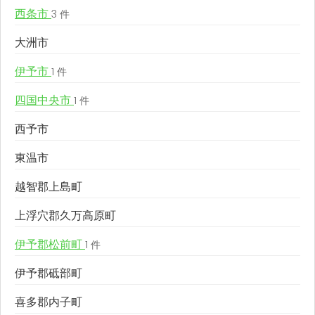
西条市
3 件
大洲市
伊予市
1 件
四国中央市
1 件
西予市
東温市
越智郡上島町
上浮穴郡久万高原町
伊予郡松前町
1 件
伊予郡砥部町
喜多郡内子町