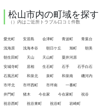
松山市内の町域を探す
（）内はご近所トラブル口コミ件数
愛光町
安居島
会津町
青波町
青葉台
浅海原
浅海本谷
朝日ケ丘
旭町
朝美
朝生田町
天山
天山町
粟井河原
安城寺町
居相
生石町
石手
石手白石
石風呂町
和泉北
泉町
和泉南
磯河内
市坪北
市坪西町
市坪南
一番町
井門町
猪木
今在家
今在家町
祝谷
祝谷西町
祝谷東町
祝谷町
岩崎町