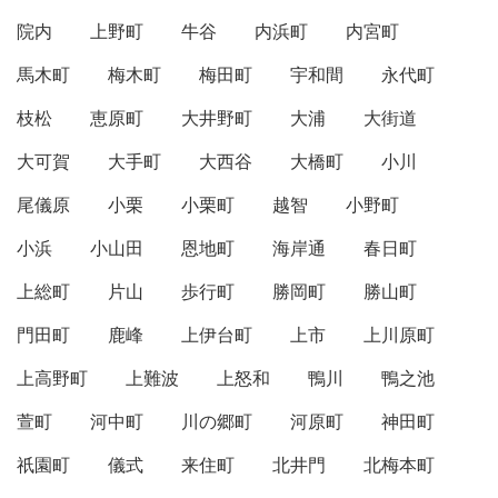
院内
上野町
牛谷
内浜町
内宮町
馬木町
梅木町
梅田町
宇和間
永代町
枝松
恵原町
大井野町
大浦
大街道
大可賀
大手町
大西谷
大橋町
小川
尾儀原
小栗
小栗町
越智
小野町
小浜
小山田
恩地町
海岸通
春日町
上総町
片山
歩行町
勝岡町
勝山町
門田町
鹿峰
上伊台町
上市
上川原町
上高野町
上難波
上怒和
鴨川
鴨之池
萱町
河中町
川の郷町
河原町
神田町
祇園町
儀式
来住町
北井門
北梅本町