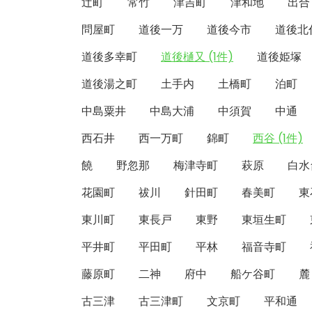
辻町
常竹
津吉町
津和地
出合
問屋町
道後一万
道後今市
道後北
道後多幸町
道後樋又 (1件)
道後姫塚
道後湯之町
土手内
土橋町
泊町
中島粟井
中島大浦
中須賀
中通
西石井
西一万町
錦町
西谷 (1件)
饒
野忽那
梅津寺町
萩原
白水
花園町
祓川
針田町
春美町
東
東川町
東長戸
東野
東垣生町
平井町
平田町
平林
福音寺町
藤原町
二神
府中
船ケ谷町
麓
古三津
古三津町
文京町
平和通