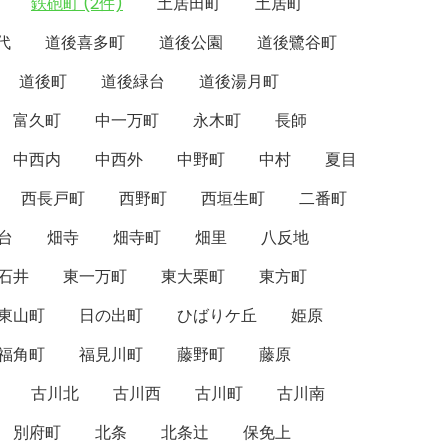
鉄砲町 (2件)
土居田町
土居町
代
道後喜多町
道後公園
道後鷺谷町
道後町
道後緑台
道後湯月町
富久町
中一万町
永木町
長師
中西内
中西外
中野町
中村
夏目
西長戸町
西野町
西垣生町
二番町
台
畑寺
畑寺町
畑里
八反地
石井
東一万町
東大栗町
東方町
東山町
日の出町
ひばりケ丘
姫原
福角町
福見川町
藤野町
藤原
古川北
古川西
古川町
古川南
別府町
北条
北条辻
保免上