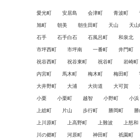
愛光町
安居島
会津町
青波町
旭町
朝美
朝生田町
天山
天山
石手
石手白石
石風呂町
和泉北
市坪西町
市坪南
一番町
井門町
祝谷西町
祝谷東町
祝谷町
岩崎町
内宮町
馬木町
梅木町
梅田町
大井野町
大浦
大街道
大可賀
小栗
小栗町
越智
小野町
小浜
上総町
片山
歩行町
勝岡町
勝
上川原町
上高野町
上難波
上怒和
川の郷町
河原町
神田町
祇園町