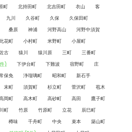
原町
北持田町
北吉田町
衣山
客
九川
久谷町
久保
久保田町
桑原
神浦
河野高山
河野中須賀
此花町
小村町
米野町
小屋町
佐古
猿川
猿川原
三町
三番町
件)
下伊台町
下難波
宿野町
庄
常保免
浄瑠璃町
昭和町
新石手
末町
須賀町
杉立町
菅沢町
苞木
高岡町
高木町
高砂町
高田
鷹子町
川町
竹原
竹原町
立花
辰巳町
樽味
千舟町
中央
束本
築山町