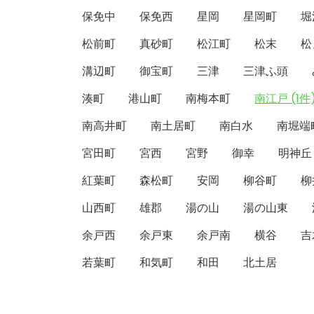
保免中
保免西
星岡
星岡町
堀
松前町
真砂町
松江町
松末
松
溝辺町
御宝町
三津
三津ふ頭
湊町
港山町
南梅本町
南江戸 (1件
南高井町
南土居町
南白水
南堀端
宮田町
宮西
宮野
御幸
明神丘
紅葉町
森松町
安岡
柳谷町
柳
山西町
雄郡
湯の山
湯の山東
余戸西
余戸東
余戸南
横谷
吉
若葉町
和気町
和田
北土居