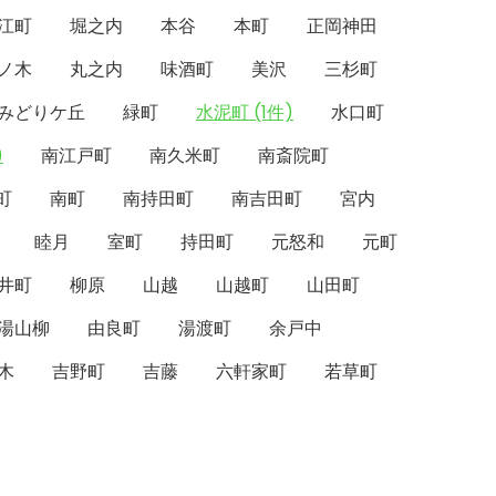
江町
堀之内
本谷
本町
正岡神田
ノ木
丸之内
味酒町
美沢
三杉町
みどりケ丘
緑町
水泥町 (1件)
水口町
)
南江戸町
南久米町
南斎院町
町
南町
南持田町
南吉田町
宮内
睦月
室町
持田町
元怒和
元町
井町
柳原
山越
山越町
山田町
湯山柳
由良町
湯渡町
余戸中
木
吉野町
吉藤
六軒家町
若草町