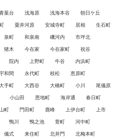
青葉台
浅海原
浅海本谷
朝日ケ丘
町
粟井河原
安城寺町
居相
生石町
泉町
和泉南
磯河内
市坪北
猪木
今在家
今在家町
祝谷
院内
上野町
牛谷
内浜町
宇和間
永代町
枝松
恵原町
大手町
大西谷
大橋町
小川
尾儀原
小山田
恩地町
海岸通
春日町
山町
門田町
鹿峰
上伊台町
上市
鴨川
鴨之池
萱町
河中町
儀式
来住町
北井門
北梅本町