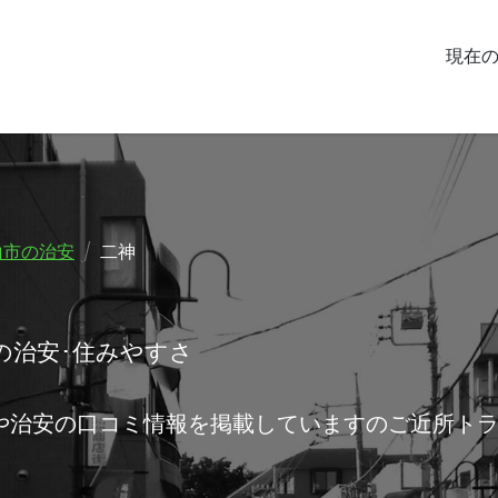
現在
山市の治安
二神
の治安･住みやすさ
や治安の口コミ情報を掲載していますのご近所ト