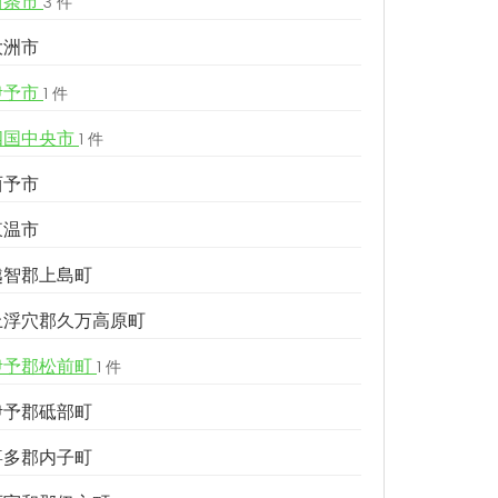
西条市
3 件
大洲市
伊予市
1 件
四国中央市
1 件
西予市
東温市
越智郡上島町
上浮穴郡久万高原町
伊予郡松前町
1 件
伊予郡砥部町
喜多郡内子町