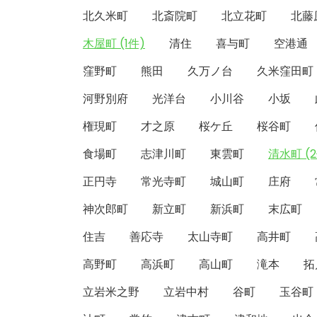
北久米町
北斎院町
北立花町
北藤
木屋町 (1件)
清住
喜与町
空港通
窪野町
熊田
久万ノ台
久米窪田町
河野別府
光洋台
小川谷
小坂
権現町
才之原
桜ケ丘
桜谷町
食場町
志津川町
東雲町
清水町 (2
正円寺
常光寺町
城山町
庄府
神次郎町
新立町
新浜町
末広町
住吉
善応寺
太山寺町
高井町
高野町
高浜町
高山町
滝本
拓
立岩米之野
立岩中村
谷町
玉谷町