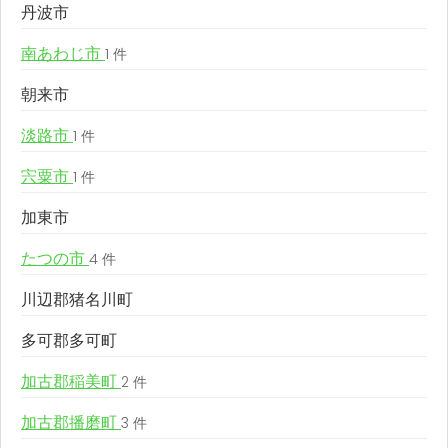
丹波市
南あわじ市
1 件
朝来市
淡路市
1 件
宍粟市
1 件
加東市
たつの市
4 件
川辺郡猪名川町
多可郡多可町
加古郡稲美町
2 件
加古郡播磨町
3 件