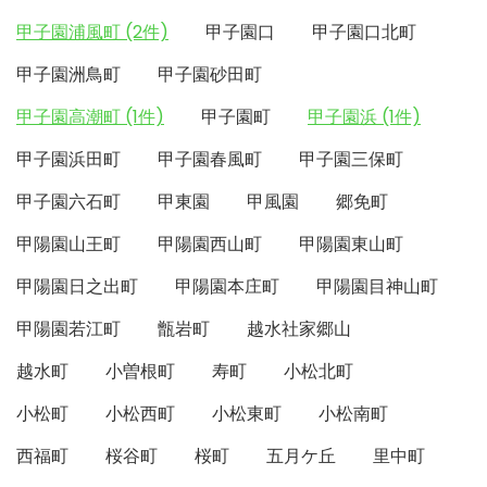
甲子園浦風町 (2件)
甲子園口
甲子園口北町
甲子園洲鳥町
甲子園砂田町
甲子園高潮町 (1件)
甲子園町
甲子園浜 (1件)
甲子園浜田町
甲子園春風町
甲子園三保町
甲子園六石町
甲東園
甲風園
郷免町
甲陽園山王町
甲陽園西山町
甲陽園東山町
甲陽園日之出町
甲陽園本庄町
甲陽園目神山町
甲陽園若江町
甑岩町
越水社家郷山
越水町
小曽根町
寿町
小松北町
小松町
小松西町
小松東町
小松南町
西福町
桜谷町
桜町
五月ケ丘
里中町