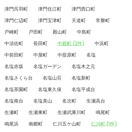
津門呉羽町
津門住江町
津門西口町
津門仁辺町
津門宝津町
天道町
常磐町
戸崎町
戸田町
殿山町
中島町
中須佐町
長田町
中殿町 (2件)
中浜町
中前田町
中屋町
中葭原町
名塩
名塩赤坂
名塩ガーデン
名塩木之元
名塩さくら台
名塩山荘
名塩新町
名塩茶園町
名塩東久保
名塩平成台
名塩南台
名塩美山
名次町
生瀬高台
生瀬町
生瀬東町
生瀬武庫川町
鳴尾町
鳴尾浜
南郷町
仁川五ケ山町
仁川町 (1件)