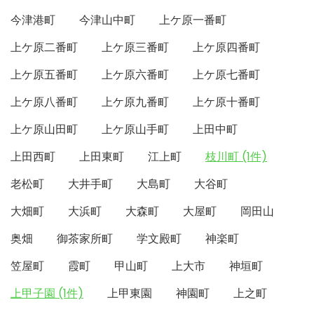
今津港町
今津山中町
上ケ原一番町
上ケ原二番町
上ケ原三番町
上ケ原四番町
上ケ原五番町
上ケ原六番町
上ケ原七番町
上ケ原八番町
上ケ原九番町
上ケ原十番町
上ケ原山田町
上ケ原山手町
上田中町
上田西町
上田東町
江上町
枝川町 (1件)
老松町
大井手町
大島町
大谷町
大畑町
大浜町
大森町
大屋町
岡田山
奥畑
御茶家所町
学文殿町
神楽町
笠屋町
霞町
甲山町
上大市
神垣町
上甲子園 (1件)
上甲東園
神園町
上之町