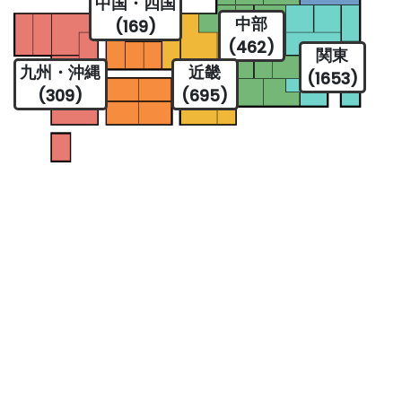
中国・四国
中部
(169)
(462)
関東
九州・沖縄
近畿
(1653)
(309)
(695)