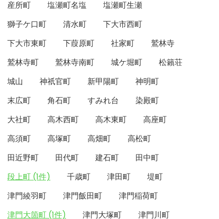
産所町
塩瀬町名塩
塩瀬町生瀬
獅子ケ口町
清水町
下大市西町
下大市東町
下葭原町
社家町
鷲林寺
鷲林寺町
鷲林寺南町
城ケ堀町
松籟荘
城山
神祇官町
新甲陽町
神明町
末広町
角石町
すみれ台
染殿町
大社町
高木西町
高木東町
高座町
高須町
高塚町
高畑町
高松町
田近野町
田代町
建石町
田中町
段上町 (1件)
千歳町
津田町
堤町
津門綾羽町
津門飯田町
津門稲荷町
津門大箇町 (1件)
津門大塚町
津門川町