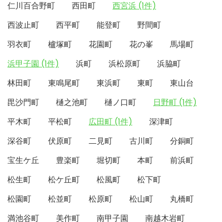
仁川百合野町
西田町
西宮浜 (1件)
西波止町
西平町
能登町
野間町
羽衣町
櫨塚町
花園町
花の峯
馬場町
浜甲子園 (1件)
浜町
浜松原町
浜脇町
林田町
東鳴尾町
東浜町
東町
東山台
毘沙門町
樋之池町
樋ノ口町
日野町 (1件)
平木町
平松町
広田町 (1件)
深津町
深谷町
伏原町
二見町
古川町
分銅町
宝生ケ丘
豊楽町
堀切町
本町
前浜町
松生町
松ケ丘町
松風町
松下町
松園町
松並町
松原町
松山町
丸橋町
満池谷町
美作町
南甲子園
南越木岩町