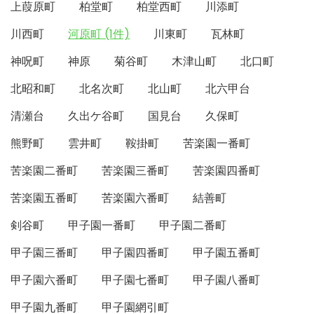
上葭原町
柏堂町
柏堂西町
川添町
川西町
河原町 (1件)
川東町
瓦林町
神呪町
神原
菊谷町
木津山町
北口町
北昭和町
北名次町
北山町
北六甲台
清瀬台
久出ケ谷町
国見台
久保町
熊野町
雲井町
鞍掛町
苦楽園一番町
苦楽園二番町
苦楽園三番町
苦楽園四番町
苦楽園五番町
苦楽園六番町
結善町
剣谷町
甲子園一番町
甲子園二番町
甲子園三番町
甲子園四番町
甲子園五番町
甲子園六番町
甲子園七番町
甲子園八番町
甲子園九番町
甲子園網引町