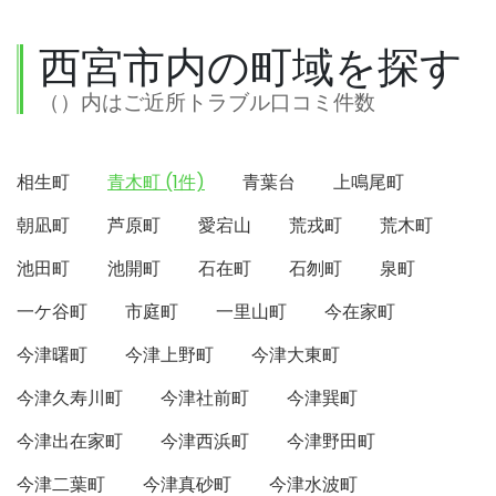
西宮市内の町域を探す
（）内はご近所トラブル口コミ件数
相生町
青木町 (1件)
青葉台
上鳴尾町
朝凪町
芦原町
愛宕山
荒戎町
荒木町
池田町
池開町
石在町
石刎町
泉町
一ケ谷町
市庭町
一里山町
今在家町
今津曙町
今津上野町
今津大東町
今津久寿川町
今津社前町
今津巽町
今津出在家町
今津西浜町
今津野田町
今津二葉町
今津真砂町
今津水波町