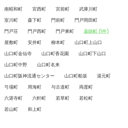
南昭和町
宮西町
宮前町
武庫川町
室川町
森下町
門前町
門戸岡田町
門戸荘
門戸西町
門戸東町
薬師町 (1件)
屋敷町
安井町
柳本町
山口町上山口
山口町金仙寺
山口町香花園
山口町下山口
山口町中野
山口町名来
山口町阪神流通センター
山口町船坂
湯元町
弓場町
用海町
与古道町
両度町
六湛寺町
六軒町
若草町
若松町
若山町
和上町