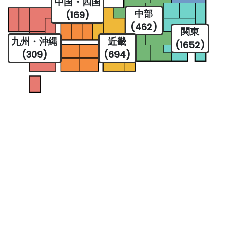
中国・四国
中部
(169)
(462)
関東
九州・沖縄
近畿
(1652)
(309)
(694)