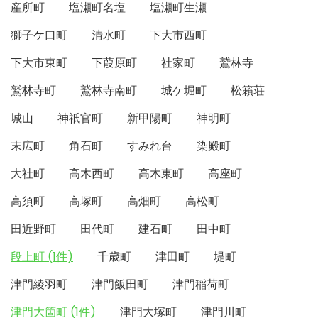
産所町
塩瀬町名塩
塩瀬町生瀬
獅子ケ口町
清水町
下大市西町
下大市東町
下葭原町
社家町
鷲林寺
鷲林寺町
鷲林寺南町
城ケ堀町
松籟荘
城山
神祇官町
新甲陽町
神明町
末広町
角石町
すみれ台
染殿町
大社町
高木西町
高木東町
高座町
高須町
高塚町
高畑町
高松町
田近野町
田代町
建石町
田中町
段上町 (1件)
千歳町
津田町
堤町
津門綾羽町
津門飯田町
津門稲荷町
津門大箇町 (1件)
津門大塚町
津門川町