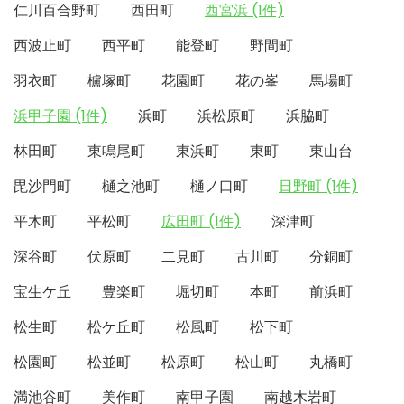
仁川百合野町
西田町
西宮浜 (1件)
西波止町
西平町
能登町
野間町
羽衣町
櫨塚町
花園町
花の峯
馬場町
浜甲子園 (1件)
浜町
浜松原町
浜脇町
林田町
東鳴尾町
東浜町
東町
東山台
毘沙門町
樋之池町
樋ノ口町
日野町 (1件)
平木町
平松町
広田町 (1件)
深津町
深谷町
伏原町
二見町
古川町
分銅町
宝生ケ丘
豊楽町
堀切町
本町
前浜町
松生町
松ケ丘町
松風町
松下町
松園町
松並町
松原町
松山町
丸橋町
満池谷町
美作町
南甲子園
南越木岩町