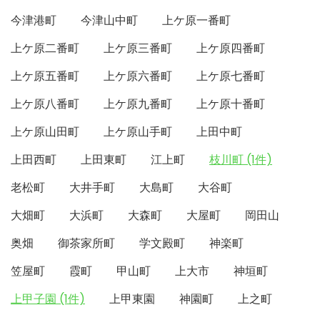
今津港町
今津山中町
上ケ原一番町
上ケ原二番町
上ケ原三番町
上ケ原四番町
上ケ原五番町
上ケ原六番町
上ケ原七番町
上ケ原八番町
上ケ原九番町
上ケ原十番町
上ケ原山田町
上ケ原山手町
上田中町
上田西町
上田東町
江上町
枝川町 (1件)
老松町
大井手町
大島町
大谷町
大畑町
大浜町
大森町
大屋町
岡田山
奥畑
御茶家所町
学文殿町
神楽町
笠屋町
霞町
甲山町
上大市
神垣町
上甲子園 (1件)
上甲東園
神園町
上之町