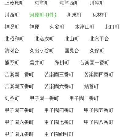
上葭原町
柏堂町
柏堂西町
川添町
川西町
河原町 (1件)
川東町
瓦林町
神呪町
神原
菊谷町
木津山町
北口町
北昭和町
北名次町
北山町
北六甲台
清瀬台
久出ケ谷町
国見台
久保町
熊野町
雲井町
鞍掛町
苦楽園一番町
苦楽園二番町
苦楽園三番町
苦楽園四番町
苦楽園五番町
苦楽園六番町
結善町
剣谷町
甲子園一番町
甲子園二番町
甲子園三番町
甲子園四番町
甲子園五番町
甲子園六番町
甲子園七番町
甲子園八番町
甲子園九番町
甲子園網引町