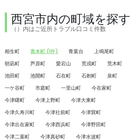
西宮市内の町域を探す
（）内はご近所トラブル口コミ件数
相生町
青木町 (1件)
青葉台
上鳴尾町
朝凪町
芦原町
愛宕山
荒戎町
荒木町
池田町
池開町
石在町
石刎町
泉町
一ケ谷町
市庭町
一里山町
今在家町
今津曙町
今津上野町
今津大東町
今津久寿川町
今津社前町
今津巽町
今津出在家町
今津西浜町
今津野田町
今津二葉町
今津真砂町
今津水波町