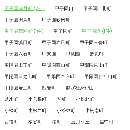
甲子園浦風町 (2件)
甲子園口
甲子園口北町
甲子園洲鳥町
甲子園砂田町
甲子園高潮町 (1件)
甲子園町
甲子園浜 (1件)
甲子園浜田町
甲子園春風町
甲子園三保町
甲子園六石町
甲東園
甲風園
郷免町
甲陽園山王町
甲陽園西山町
甲陽園東山町
甲陽園日之出町
甲陽園本庄町
甲陽園目神山町
甲陽園若江町
甑岩町
越水社家郷山
越水町
小曽根町
寿町
小松北町
小松町
小松西町
小松東町
小松南町
西福町
桜谷町
桜町
五月ケ丘
里中町