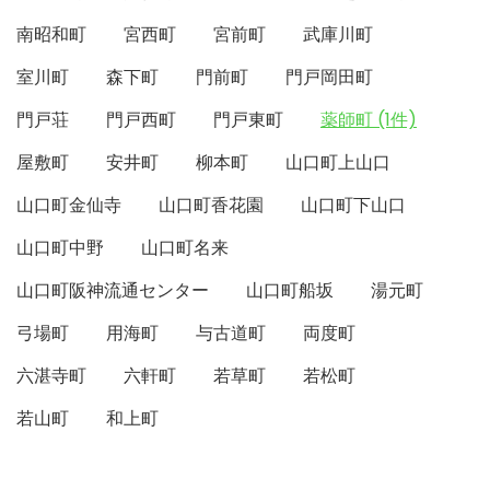
南昭和町
宮西町
宮前町
武庫川町
室川町
森下町
門前町
門戸岡田町
門戸荘
門戸西町
門戸東町
薬師町 (1件)
屋敷町
安井町
柳本町
山口町上山口
山口町金仙寺
山口町香花園
山口町下山口
山口町中野
山口町名来
山口町阪神流通センター
山口町船坂
湯元町
弓場町
用海町
与古道町
両度町
六湛寺町
六軒町
若草町
若松町
若山町
和上町