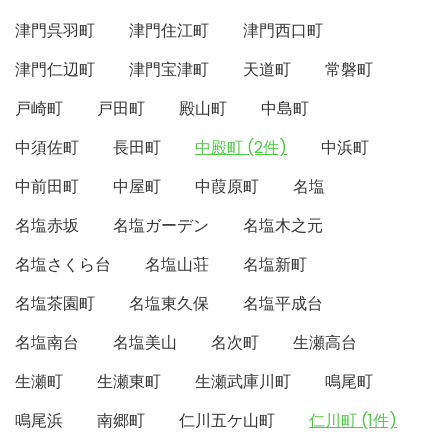
津門呉羽町
津門住江町
津門西口町
津門仁辺町
津門宝津町
天道町
常磐町
戸崎町
戸田町
殿山町
中島町
中須佐町
長田町
中殿町 (2件)
中浜町
中前田町
中屋町
中葭原町
名塩
名塩赤坂
名塩ガーデン
名塩木之元
名塩さくら台
名塩山荘
名塩新町
名塩茶園町
名塩東久保
名塩平成台
名塩南台
名塩美山
名次町
生瀬高台
生瀬町
生瀬東町
生瀬武庫川町
鳴尾町
鳴尾浜
南郷町
仁川五ケ山町
仁川町 (1件)