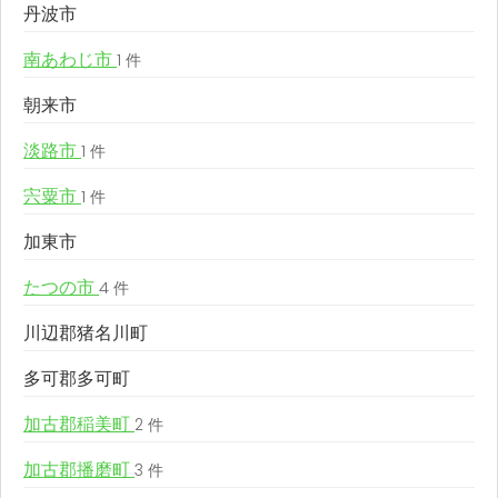
丹波市
南あわじ市
1 件
朝来市
淡路市
1 件
宍粟市
1 件
加東市
たつの市
4 件
川辺郡猪名川町
多可郡多可町
加古郡稲美町
2 件
加古郡播磨町
3 件