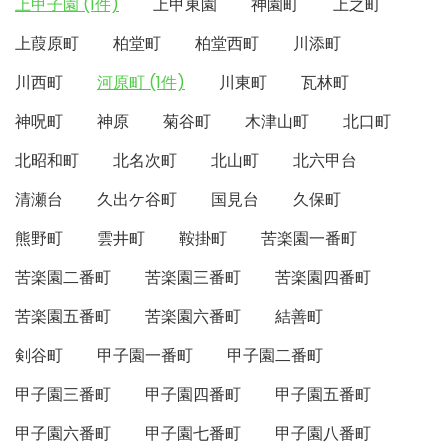
上甲子園 (1件)
上甲東園
神園町
上之町
上葭原町
柏堂町
柏堂西町
川添町
川西町
河原町 (1件)
川東町
瓦林町
神呪町
神原
菊谷町
木津山町
北口町
北昭和町
北名次町
北山町
北六甲台
清瀬台
久出ケ谷町
国見台
久保町
熊野町
雲井町
鞍掛町
苦楽園一番町
苦楽園二番町
苦楽園三番町
苦楽園四番町
苦楽園五番町
苦楽園六番町
結善町
剣谷町
甲子園一番町
甲子園二番町
甲子園三番町
甲子園四番町
甲子園五番町
甲子園六番町
甲子園七番町
甲子園八番町