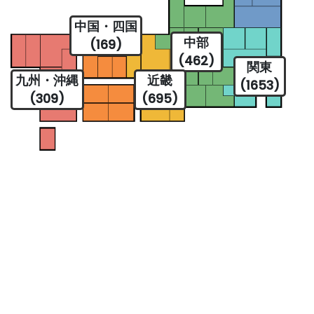
中国・四国
中部
(169)
(462)
関東
九州・沖縄
近畿
(1653)
(309)
(695)