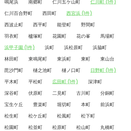
鳴尾浜
南郷町
仁川五ケ山町
仁川町 (1件)
仁川百合野町
西田町
西宮浜 (1件)
西波止町
西平町
能登町
野間町
羽衣町
櫨塚町
花園町
花の峯
馬場町
浜甲子園 (1件)
浜町
浜松原町
浜脇町
林田町
東鳴尾町
東浜町
東町
東山台
毘沙門町
樋之池町
樋ノ口町
日野町 (1件)
平木町
平松町
広田町 (1件)
深津町
深谷町
伏原町
二見町
古川町
分銅町
宝生ケ丘
豊楽町
堀切町
本町
前浜町
松生町
松ケ丘町
松風町
松下町
松園町
松並町
松原町
松山町
丸橋町