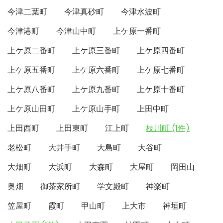
今津二葉町
今津真砂町
今津水波町
今津港町
今津山中町
上ケ原一番町
上ケ原二番町
上ケ原三番町
上ケ原四番町
上ケ原五番町
上ケ原六番町
上ケ原七番町
上ケ原八番町
上ケ原九番町
上ケ原十番町
上ケ原山田町
上ケ原山手町
上田中町
上田西町
上田東町
江上町
枝川町 (1件)
老松町
大井手町
大島町
大谷町
大畑町
大浜町
大森町
大屋町
岡田山
奥畑
御茶家所町
学文殿町
神楽町
笠屋町
霞町
甲山町
上大市
神垣町