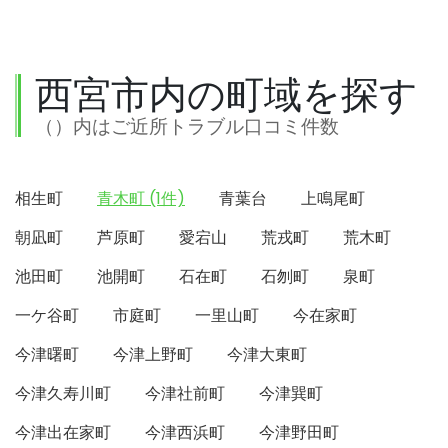
西宮市内の町域を探す
（）内はご近所トラブル口コミ件数
相生町
青木町 (1件)
青葉台
上鳴尾町
朝凪町
芦原町
愛宕山
荒戎町
荒木町
池田町
池開町
石在町
石刎町
泉町
一ケ谷町
市庭町
一里山町
今在家町
今津曙町
今津上野町
今津大東町
今津久寿川町
今津社前町
今津巽町
今津出在家町
今津西浜町
今津野田町