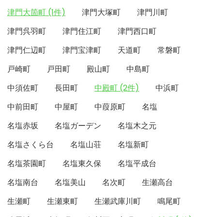
津門大箇町 (1件)
津門大塚町
津門川町
津門呉羽町
津門住江町
津門西口町
津門仁辺町
津門宝津町
天道町
常磐町
戸崎町
戸田町
殿山町
中島町
中須佐町
長田町
中殿町 (2件)
中浜町
中前田町
中屋町
中葭原町
名塩
名塩赤坂
名塩ガーデン
名塩木之元
名塩さくら台
名塩山荘
名塩新町
名塩茶園町
名塩東久保
名塩平成台
名塩南台
名塩美山
名次町
生瀬高台
生瀬町
生瀬東町
生瀬武庫川町
鳴尾町