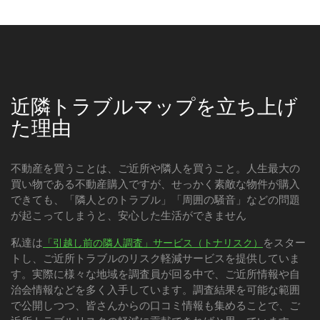
近隣トラブルマップを立ち上げ
た理由
不動産を買うことは、ご近所や隣人を買うこと。人生最大の
買い物である不動産購入ですが、せっかく素敵な物件が購入
できても、「隣人とのトラブル」「周囲の騒音」などの問題
が起こってしまうと、安心した生活ができません
私達は
をスター
「引越し前の隣人調査」サービス（トナリスク）
トし、ご近所トラブルのリスク軽減サービスを提供していま
す。実際に様々な地域を調査員が回る中で、ご近所情報や自
治会情報などを多く入手しています。調査結果を可能な範囲
で公開しつつ、皆さんからの口コミ情報も集めることで、ご