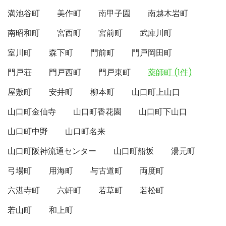
満池谷町
美作町
南甲子園
南越木岩町
南昭和町
宮西町
宮前町
武庫川町
室川町
森下町
門前町
門戸岡田町
門戸荘
門戸西町
門戸東町
薬師町 (1件)
屋敷町
安井町
柳本町
山口町上山口
山口町金仙寺
山口町香花園
山口町下山口
山口町中野
山口町名来
山口町阪神流通センター
山口町船坂
湯元町
弓場町
用海町
与古道町
両度町
六湛寺町
六軒町
若草町
若松町
若山町
和上町