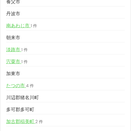
養父市
丹波市
南あわじ市
1 件
朝来市
淡路市
1 件
宍粟市
1 件
加東市
たつの市
4 件
川辺郡猪名川町
多可郡多可町
加古郡稲美町
2 件