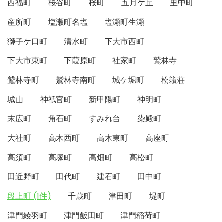
西福町
桜谷町
桜町
五月ケ丘
里中町
産所町
塩瀬町名塩
塩瀬町生瀬
獅子ケ口町
清水町
下大市西町
下大市東町
下葭原町
社家町
鷲林寺
鷲林寺町
鷲林寺南町
城ケ堀町
松籟荘
城山
神祇官町
新甲陽町
神明町
末広町
角石町
すみれ台
染殿町
大社町
高木西町
高木東町
高座町
高須町
高塚町
高畑町
高松町
田近野町
田代町
建石町
田中町
段上町 (1件)
千歳町
津田町
堤町
津門綾羽町
津門飯田町
津門稲荷町