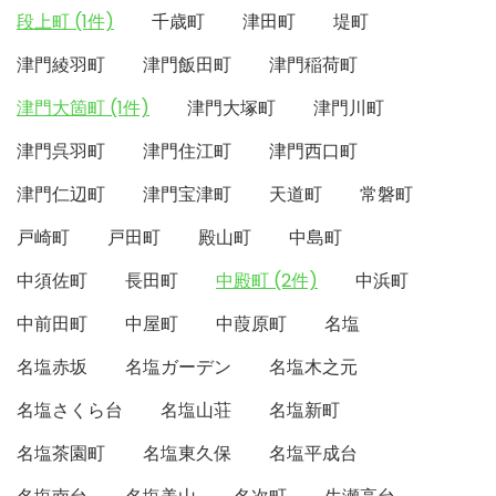
段上町 (1件)
千歳町
津田町
堤町
津門綾羽町
津門飯田町
津門稲荷町
津門大箇町 (1件)
津門大塚町
津門川町
津門呉羽町
津門住江町
津門西口町
津門仁辺町
津門宝津町
天道町
常磐町
戸崎町
戸田町
殿山町
中島町
中須佐町
長田町
中殿町 (2件)
中浜町
中前田町
中屋町
中葭原町
名塩
名塩赤坂
名塩ガーデン
名塩木之元
名塩さくら台
名塩山荘
名塩新町
名塩茶園町
名塩東久保
名塩平成台