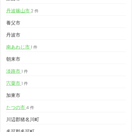
丹波篠山市
2 件
養父市
丹波市
南あわじ市
1 件
朝来市
淡路市
1 件
宍粟市
1 件
加東市
たつの市
4 件
川辺郡猪名川町
多可郡多可町