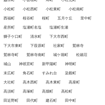
小松町
小松西町
小松東町
小松南町
西福町
桜谷町
桜町
五月ケ丘
里中町
産所町
塩瀬町名塩
塩瀬町生瀬
獅子ケ口町
清水町
下大市西町
下大市東町
下葭原町
社家町
鷲林寺
鷲林寺町
鷲林寺南町
城ケ堀町
松籟荘
城山
神祇官町
新甲陽町
神明町
末広町
角石町
すみれ台
染殿町
大社町
高木西町
高木東町
高座町
高須町
高塚町
高畑町
高松町
田近野町
田代町
建石町
田中町