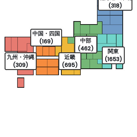
(318)
中国・四国
中部
(169)
(462)
関東
九州・沖縄
近畿
(1653)
(309)
(695)