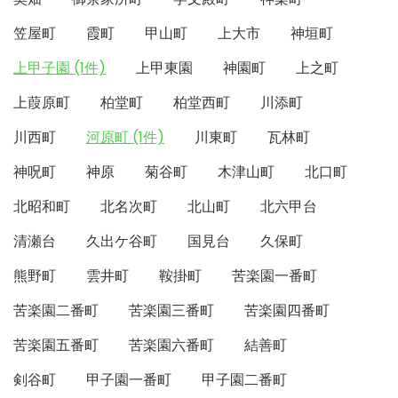
笠屋町
霞町
甲山町
上大市
神垣町
上甲子園 (1件)
上甲東園
神園町
上之町
上葭原町
柏堂町
柏堂西町
川添町
川西町
河原町 (1件)
川東町
瓦林町
神呪町
神原
菊谷町
木津山町
北口町
北昭和町
北名次町
北山町
北六甲台
清瀬台
久出ケ谷町
国見台
久保町
熊野町
雲井町
鞍掛町
苦楽園一番町
苦楽園二番町
苦楽園三番町
苦楽園四番町
苦楽園五番町
苦楽園六番町
結善町
剣谷町
甲子園一番町
甲子園二番町