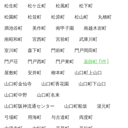
松生町
松ケ丘町
松風町
松下町
松園町
松並町
松原町
松山町
丸橋町
満池谷町
美作町
南甲子園
南越木岩町
南昭和町
宮西町
宮前町
武庫川町
室川町
森下町
門前町
門戸岡田町
門戸荘
門戸西町
門戸東町
薬師町 (1件)
屋敷町
安井町
柳本町
山口町上山口
山口町金仙寺
山口町香花園
山口町下山口
山口町中野
山口町名来
山口町阪神流通センター
山口町船坂
湯元町
弓場町
用海町
与古道町
両度町