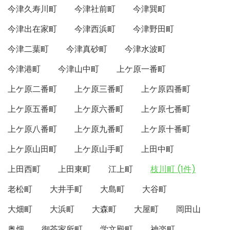
今津久寿川町
今津社前町
今津巽町
今津出在家町
今津西浜町
今津野田町
今津二葉町
今津真砂町
今津水波町
今津港町
今津山中町
上ケ原一番町
上ケ原二番町
上ケ原三番町
上ケ原四番町
上ケ原五番町
上ケ原六番町
上ケ原七番町
上ケ原八番町
上ケ原九番町
上ケ原十番町
上ケ原山田町
上ケ原山手町
上田中町
上田西町
上田東町
江上町
枝川町 (1件)
老松町
大井手町
大島町
大谷町
大畑町
大浜町
大森町
大屋町
岡田山
奥畑
御茶家所町
学文殿町
神楽町