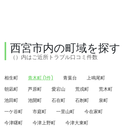
西宮市内の町域を探す
（）内はご近所トラブル口コミ件数
相生町
青木町 (1件)
青葉台
上鳴尾町
朝凪町
芦原町
愛宕山
荒戎町
荒木町
池田町
池開町
石在町
石刎町
泉町
一ケ谷町
市庭町
一里山町
今在家町
今津曙町
今津上野町
今津大東町