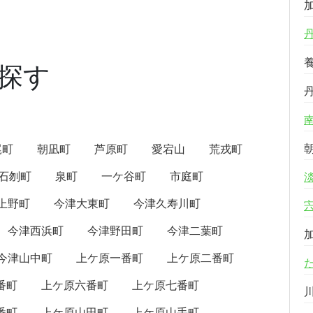
探す
尾町
朝凪町
芦原町
愛宕山
荒戎町
石刎町
泉町
一ケ谷町
市庭町
上野町
今津大東町
今津久寿川町
今津西浜町
今津野田町
今津二葉町
今津山中町
上ケ原一番町
上ケ原二番町
番町
上ケ原六番町
上ケ原七番町
番町
上ケ原山田町
上ケ原山手町