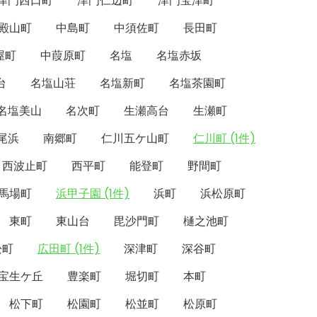
津門西口町
津門仁辺町
津門宝津町
殿山町
中島町
中須佐町
長田町
屋町
中葭原町
名塩
名塩赤坂
台
名塩山荘
名塩新町
名塩茶園町
名塩美山
名次町
生瀬高台
生瀬町
尾浜
南郷町
仁川五ケ山町
仁川町 (1件)
西波止町
西平町
能登町
野間町
馬場町
浜甲子園 (1件)
浜町
浜松原町
東町
東山台
毘沙門町
樋之池町
松町
広田町 (1件)
深津町
深谷町
宝生ケ丘
豊楽町
堀切町
本町
松下町
松園町
松並町
松原町