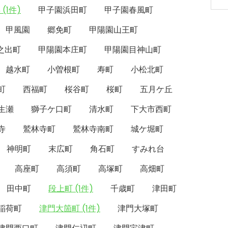
(1件)
甲子園浜田町
甲子園春風町
甲風園
郷免町
甲陽園山王町
之出町
甲陽園本庄町
甲陽園目神山町
越水町
小曽根町
寿町
小松北町
町
西福町
桜谷町
桜町
五月ケ丘
生瀬
獅子ケ口町
清水町
下大市西町
寺
鷲林寺町
鷲林寺南町
城ケ堀町
神明町
末広町
角石町
すみれ台
高座町
高須町
高塚町
高畑町
田中町
段上町 (1件)
千歳町
津田町
稲荷町
津門大箇町 (1件)
津門大塚町