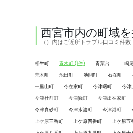
西宮市内の町域を
（）内はご近所トラブル口コミ件数
相生町
青木町 (1件)
青葉台
上鳴
荒木町
池田町
池開町
石在町
一里山町
今在家町
今津曙町
今津
今津社前町
今津巽町
今津出在家町
今津真砂町
今津水波町
今津港町
上ケ原三番町
上ケ原四番町
上ケ原五
上ケ原八番町
上ケ原九番町
上ケ原十