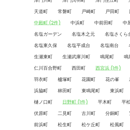
津門川町
津門呉羽町
津門住江町
天道町
常磐町
戸崎町
戸田町
中殿町 (2件)
中浜町
中前田町
中
名塩ガーデン
名塩木之元
名塩さくら
名塩東久保
名塩平成台
名塩南台
生瀬東町
生瀬武庫川町
鳴尾町
鳴
仁川百合野町
西田町
西宮浜 (1件)
羽衣町
櫨塚町
花園町
花の峯
浜脇町
林田町
東鳴尾町
東浜町
樋ノ口町
日野町 (1件)
平木町
平
伏原町
二見町
古川町
分銅町
前浜町
松生町
松ケ丘町
松風町