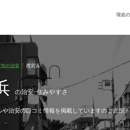
現在
宮市の治安
西宮浜
浜
の治安･住みやすさ
ルや治安の口コミ情報を掲載していますのご近所