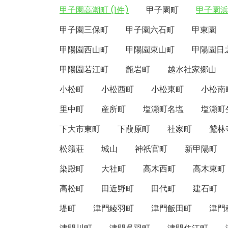
甲子園高潮町 (1件)
甲子園町
甲子園浜 
甲子園三保町
甲子園六石町
甲東園
甲陽園西山町
甲陽園東山町
甲陽園日
甲陽園若江町
甑岩町
越水社家郷山
小松町
小松西町
小松東町
小松南
里中町
産所町
塩瀬町名塩
塩瀬町
下大市東町
下葭原町
社家町
鷲林
松籟荘
城山
神祇官町
新甲陽町
染殿町
大社町
高木西町
高木東町
高松町
田近野町
田代町
建石町
堤町
津門綾羽町
津門飯田町
津門