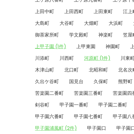
上田中町
上田西町
上田東町
江上
大島町
大谷町
大畑町
大浜町
御茶家所町
学文殿町
神楽町
笠屋
上甲子園 (1件)
上甲東園
神園町
川添町
川西町
河原町 (1件)
川東
木津山町
北口町
北昭和町
北名次
久出ケ谷町
国見台
久保町
熊野町
苦楽園二番町
苦楽園三番町
苦楽園四
剣谷町
甲子園一番町
甲子園二番町
甲子園六番町
甲子園七番町
甲子園八
甲子園浦風町 (2件)
甲子園口
甲子園