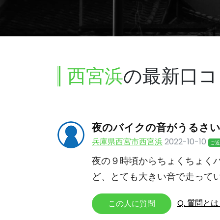
西宮浜
の最新口コ
夜のバイクの音がうるさ
兵庫県西宮市西宮浜
2022-10-10
ご近
夜の９時頃からちょくちょく
ど、とても大きい音で走って
Q. 質問と
この人に質問