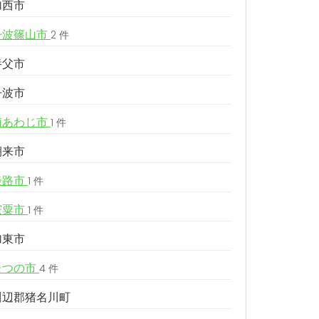
加西市
丹波篠山市
2 件
養父市
丹波市
南あわじ市
1 件
朝来市
淡路市
1 件
宍粟市
1 件
加東市
たつの市
4 件
川辺郡猪名川町