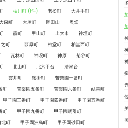
町
枝川町 (1件)
老松町
大井手町
大森町
大屋町
岡田山
奥畑
町
霞町
甲山町
上大市
神垣町
上之町
上葭原町
柏堂町
柏堂西町
町
瓦林町
神呪町
神原
菊谷町
町
北山町
北六甲台
清瀬台
雲井町
鞍掛町
苦楽園一番町
番町
苦楽園五番町
苦楽園六番町
結善町
甲子園三番町
甲子園四番町
甲子園五番町
番町
甲子園九番町
甲子園網引町
口北町
甲子園洲鳥町
甲子園砂田町