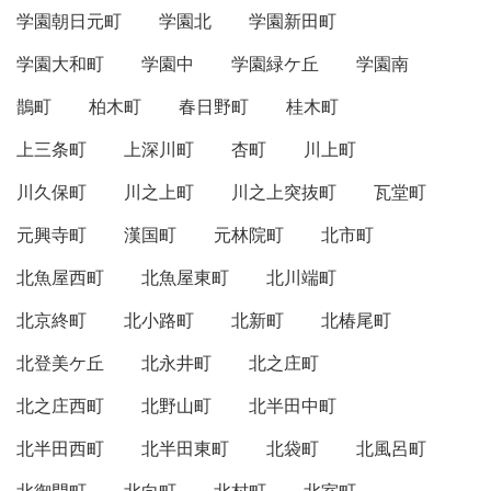
学園朝日元町
学園北
学園新田町
学園大和町
学園中
学園緑ケ丘
学園南
鵲町
柏木町
春日野町
桂木町
上三条町
上深川町
杏町
川上町
川久保町
川之上町
川之上突抜町
瓦堂町
元興寺町
漢国町
元林院町
北市町
北魚屋西町
北魚屋東町
北川端町
北京終町
北小路町
北新町
北椿尾町
北登美ケ丘
北永井町
北之庄町
北之庄西町
北野山町
北半田中町
北半田西町
北半田東町
北袋町
北風呂町