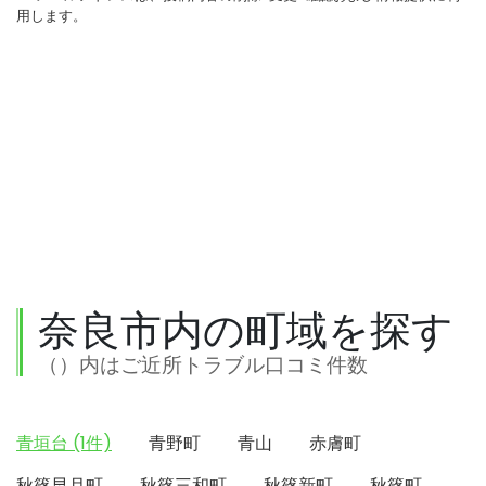
用します。
奈良市内の町域を探す
（）内はご近所トラブル口コミ件数
青垣台 (1件)
青野町
青山
赤膚町
秋篠早月町
秋篠三和町
秋篠新町
秋篠町