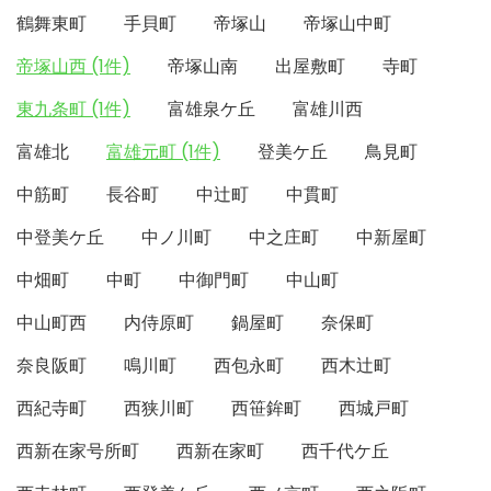
鶴舞東町
手貝町
帝塚山
帝塚山中町
帝塚山西 (1件)
帝塚山南
出屋敷町
寺町
東九条町 (1件)
富雄泉ケ丘
富雄川西
富雄北
富雄元町 (1件)
登美ケ丘
鳥見町
中筋町
長谷町
中辻町
中貫町
中登美ケ丘
中ノ川町
中之庄町
中新屋町
中畑町
中町
中御門町
中山町
中山町西
内侍原町
鍋屋町
奈保町
奈良阪町
鳴川町
西包永町
西木辻町
西紀寺町
西狭川町
西笹鉾町
西城戸町
西新在家号所町
西新在家町
西千代ケ丘