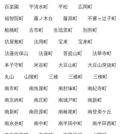
百楽園
平清水町
平松
広岡町
福智院町
藤ノ木台
藤原町
不審ヶ辻子町
船橋町
古市町
生琉里町
別所町
坊屋敷町
法用町
宝来
宝来町
法蓮佐保山
法蓮町
菩提山町
法華寺町
本子守町
米谷町
大豆山町
大豆山突抜町
丸山
山陵町
三碓
三碓町
三棟町
南市町
南魚屋町
南肘塚町
南紀寺町
南京終町
南庄町
南城戸町
南新町
南新町
南田原町
南椿尾町
南登美ケ丘
南永井町
南中町
南半田中町
南半田西町