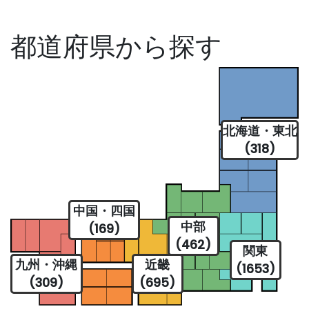
都道府県から探す
北海道・東北
(318)
中国・四国
中部
(169)
(462)
関東
九州・沖縄
近畿
(1653)
(309)
(695)