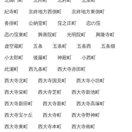
北御門町
北向町
北村町
北室町
紀寺町
京終地方西側町
京終地方東側町
沓掛町
公納堂町
窪之庄町
恋の窪
恋の窪東町
興善院町
光明院町
興隆寺町
虚空蔵町
五条
五条町
五条西
五条畑
小太郎町
後藤町
神殿町
小西町
此瀬町
西九条町
西大寺赤田町
西大寺北町
西大寺国見町
西大寺小坊町
西大寺栄町
西大寺芝町
西大寺新池町
西大寺新田町
西大寺新町
西大寺高塚町
西大寺宝ケ丘
西大寺町
西大寺野神町
西大寺東町
西大寺本町
西大寺南町