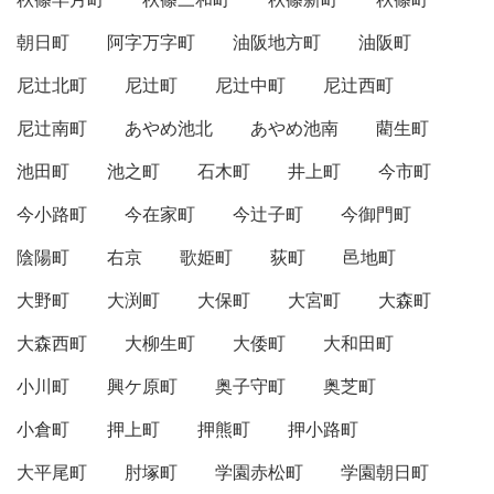
朝日町
阿字万字町
油阪地方町
油阪町
尼辻北町
尼辻町
尼辻中町
尼辻西町
尼辻南町
あやめ池北
あやめ池南
藺生町
池田町
池之町
石木町
井上町
今市町
今小路町
今在家町
今辻子町
今御門町
陰陽町
右京
歌姫町
荻町
邑地町
大野町
大渕町
大保町
大宮町
大森町
大森西町
大柳生町
大倭町
大和田町
小川町
興ケ原町
奥子守町
奥芝町
小倉町
押上町
押熊町
押小路町
大平尾町
肘塚町
学園赤松町
学園朝日町