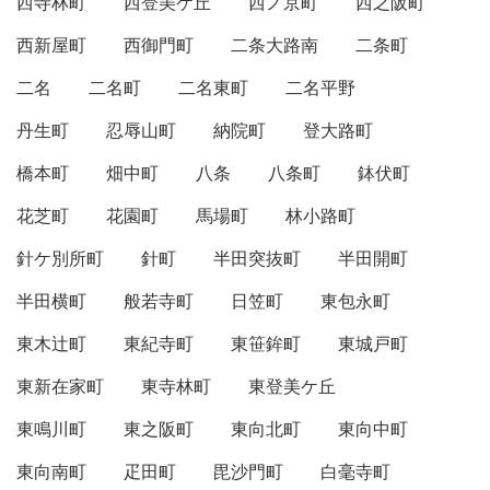
西寺林町
西登美ケ丘
西ノ京町
西之阪町
西新屋町
西御門町
二条大路南
二条町
二名
二名町
二名東町
二名平野
丹生町
忍辱山町
納院町
登大路町
橋本町
畑中町
八条
八条町
鉢伏町
花芝町
花園町
馬場町
林小路町
針ケ別所町
針町
半田突抜町
半田開町
半田横町
般若寺町
日笠町
東包永町
東木辻町
東紀寺町
東笹鉾町
東城戸町
東新在家町
東寺林町
東登美ケ丘
東鳴川町
東之阪町
東向北町
東向中町
東向南町
疋田町
毘沙門町
白毫寺町