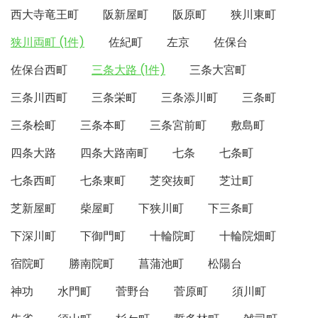
西大寺竜王町
阪新屋町
阪原町
狭川東町
狭川両町 (1件)
佐紀町
左京
佐保台
佐保台西町
三条大路 (1件)
三条大宮町
三条川西町
三条栄町
三条添川町
三条町
三条桧町
三条本町
三条宮前町
敷島町
四条大路
四条大路南町
七条
七条町
七条西町
七条東町
芝突抜町
芝辻町
芝新屋町
柴屋町
下狭川町
下三条町
下深川町
下御門町
十輪院町
十輪院畑町
宿院町
勝南院町
菖蒲池町
松陽台
神功
水門町
菅野台
菅原町
須川町