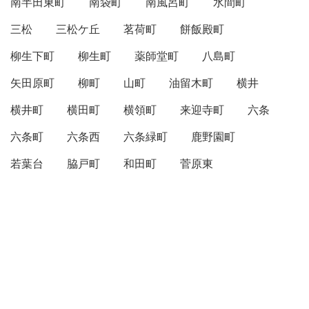
南半田東町
南袋町
南風呂町
水間町
三松
三松ケ丘
茗荷町
餅飯殿町
柳生下町
柳生町
薬師堂町
八島町
矢田原町
柳町
山町
油留木町
横井
横井町
横田町
横領町
来迎寺町
六条
六条町
六条西
六条緑町
鹿野園町
若葉台
脇戸町
和田町
菅原東