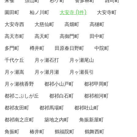
朱雀
須山町
杉ケ町
誓多林町
雑司町
園田町
杣ノ川町
大安寺 (1件)
大安寺町
大安寺西
大慈仙町
高畑町
高樋町
高天市町
高天町
高御門町
田中町
多門町
樽井町
田原春日野町
中院町
千代ケ丘
月ヶ瀬石打
月ヶ瀬尾山
月ヶ瀬嵩
月ヶ瀬月瀬
月ヶ瀬長引
月ヶ瀬桃香野
都祁小山戸町
都祁甲岡町
都祁こぶしが丘
都祁白石町
都祁相河町
都祁友田町
都祁馬場町
都祁吐山町
都祁南之庄町
築地之内町
角振新屋町
角振町
椿井町
鶴福院町
鶴舞西町