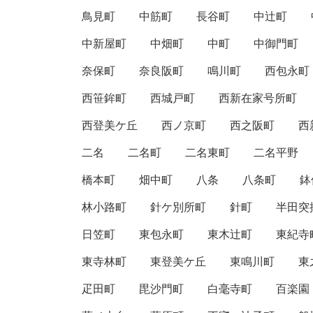
鳥見町
中筋町
長谷町
中辻町
中新屋町
中畑町
中町
中御門町
奈保町
奈良阪町
鳴川町
西包永町
西笹鉾町
西城戸町
西新在家号所町
西登美ケ丘
西ノ京町
西之阪町
西
二名
二名町
二名東町
二名平野
橋本町
畑中町
八条
八条町
鉢
林小路町
針ケ別所町
針町
半田突
日笠町
東包永町
東木辻町
東紀寺
東寺林町
東登美ケ丘
東鳴川町
東
疋田町
毘沙門町
白毫寺町
百楽園