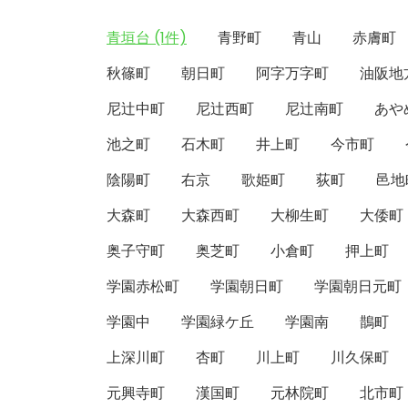
青垣台 (1件)
青野町
青山
赤膚町
秋篠町
朝日町
阿字万字町
油阪地
尼辻中町
尼辻西町
尼辻南町
あや
池之町
石木町
井上町
今市町
陰陽町
右京
歌姫町
荻町
邑地
大森町
大森西町
大柳生町
大倭町
奥子守町
奥芝町
小倉町
押上町
学園赤松町
学園朝日町
学園朝日元町
学園中
学園緑ケ丘
学園南
鵲町
上深川町
杏町
川上町
川久保町
元興寺町
漢国町
元林院町
北市町