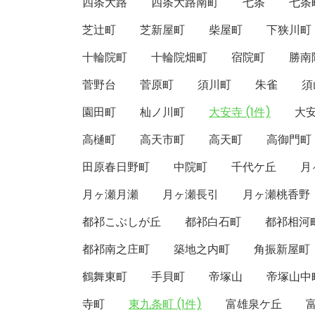
四条大路
四条大路南町
七条
七条
芝辻町
芝新屋町
柴屋町
下狭川町
十輪院町
十輪院畑町
宿院町
勝南
菅野台
菅原町
須川町
朱雀
須
園田町
杣ノ川町
大安寺 (1件)
大
高樋町
高天市町
高天町
高御門町
田原春日野町
中院町
千代ケ丘
月
月ヶ瀬月瀬
月ヶ瀬長引
月ヶ瀬桃香野
都祁こぶしが丘
都祁白石町
都祁相河
都祁南之庄町
築地之内町
角振新屋町
鶴舞東町
手貝町
帝塚山
帝塚山中
寺町
東九条町 (1件)
富雄泉ケ丘