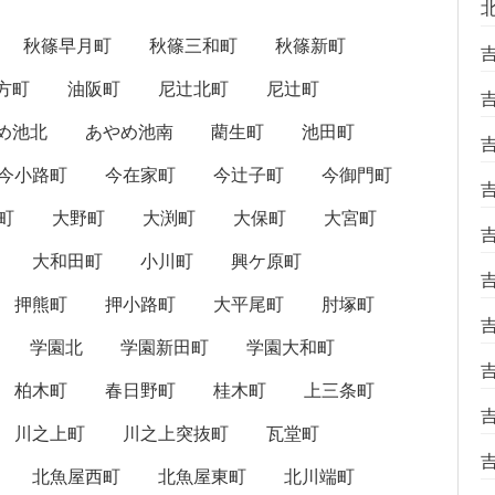
秋篠早月町
秋篠三和町
秋篠新町
方町
油阪町
尼辻北町
尼辻町
め池北
あやめ池南
藺生町
池田町
今小路町
今在家町
今辻子町
今御門町
町
大野町
大渕町
大保町
大宮町
大和田町
小川町
興ケ原町
押熊町
押小路町
大平尾町
肘塚町
学園北
学園新田町
学園大和町
柏木町
春日野町
桂木町
上三条町
川之上町
川之上突抜町
瓦堂町
北魚屋西町
北魚屋東町
北川端町