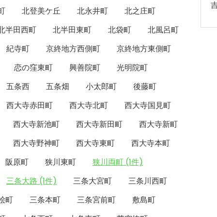
町
北登美ケ丘
北永井町
北之庄町
北半田西町
北半田東町
北袋町
北風呂町
紀寺町
京終地方西側町
京終地方東側町
恋の窪東町
興善院町
光明院町
五条西
五条畑
小太郎町
後藤町
西大寺赤田町
西大寺北町
西大寺国見町
西大寺新池町
西大寺新田町
西大寺新町
西大寺野神町
西大寺東町
西大寺本町
阪原町
狭川東町
狭川両町 (1件)
三条大路 (1件)
三条大宮町
三条川西町
桧町
三条本町
三条宮前町
敷島町