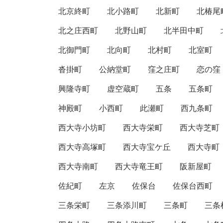
北京終町
北小路町
北新町
北椿尾
北之庄西町
北野山町
北半田中町
北御門町
北向町
北村町
北室町
沓掛町
公納堂町
窪之庄町
恋の窪
興隆寺町
虚空蔵町
五条
五条町
神殿町
小西町
此瀬町
西九条町
西大寺小坊町
西大寺栄町
西大寺芝町
西大寺高塚町
西大寺宝ケ丘
西大寺町
西大寺南町
西大寺竜王町
阪新屋町
佐紀町
左京
佐保台
佐保台西町
三条栄町
三条添川町
三条町
三条