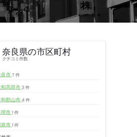
奈良県の市区町村
クチコミ件数
奈良市
7 件
大和高田市
3 件
大和郡山市
4 件
天理市
1 件
橿原市
1 件