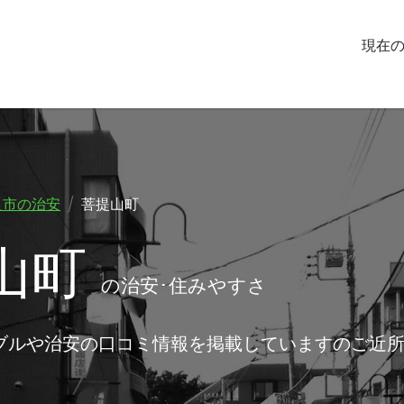
現在
良市の治安
菩提山町
山町
の治安･住みやすさ
ブルや治安の口コミ情報を掲載していますのご近