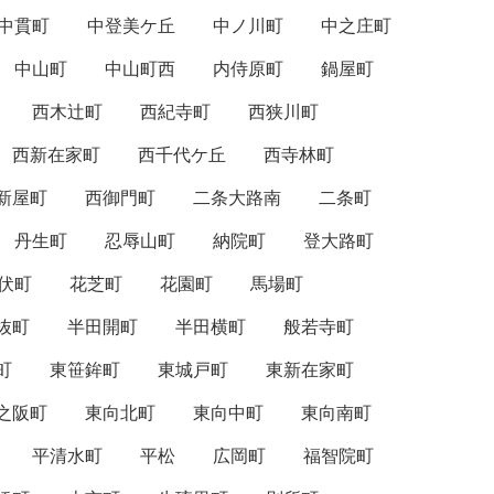
中貫町
中登美ケ丘
中ノ川町
中之庄町
中山町
中山町西
内侍原町
鍋屋町
西木辻町
西紀寺町
西狭川町
西新在家町
西千代ケ丘
西寺林町
新屋町
西御門町
二条大路南
二条町
丹生町
忍辱山町
納院町
登大路町
伏町
花芝町
花園町
馬場町
抜町
半田開町
半田横町
般若寺町
町
東笹鉾町
東城戸町
東新在家町
之阪町
東向北町
東向中町
東向南町
平清水町
平松
広岡町
福智院町