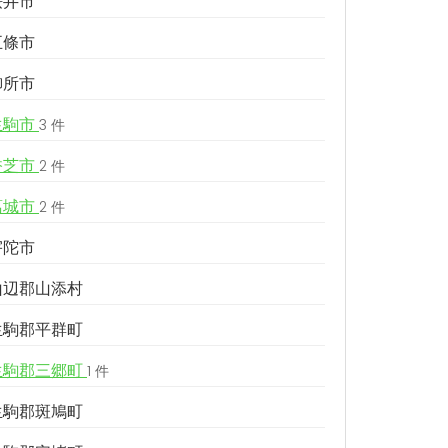
桜井市
五條市
御所市
生駒市
3 件
香芝市
2 件
葛城市
2 件
宇陀市
山辺郡山添村
生駒郡平群町
生駒郡三郷町
1 件
生駒郡斑鳩町