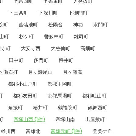
町
七条西町
七条東町
芝突抜町
下三条町
下深川町
下御門町
院町
菖蒲池町
松陽台
神功
水門町
山町
杉ケ町
誓多林町
雑司町
安寺町
大安寺西
大慈仙町
高畑町
田中町
多門町
樽井町
ヶ瀬石打
月ヶ瀬尾山
月ヶ瀬嵩
都祁小山戸町
都祁甲岡町
町
都祁友田町
都祁馬場町
都祁吐山町
角振町
椿井町
鶴福院町
鶴舞西町
町
帝塚山西 (1件)
帝塚山南
出屋敷町
富雄川西
富雄北
富雄元町 (1件)
登美ケ丘