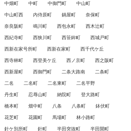
中畑町
中町
中御門町
中山町
中山町西
内侍原町
鍋屋町
奈保町
奈良阪町
鳴川町
西包永町
西木辻町
西紀寺町
西狭川町
西笹鉾町
西城戸町
西新在家号所町
西新在家町
西千代ケ丘
西寺林町
西登美ケ丘
西ノ京町
西之阪町
西新屋町
西御門町
二条大路南
二条町
二名
二名町
二名東町
二名平野
丹生町
忍辱山町
納院町
登大路町
橋本町
畑中町
八条
八条町
鉢伏町
花芝町
花園町
馬場町
林小路町
針ケ別所町
針町
半田突抜町
半田開町