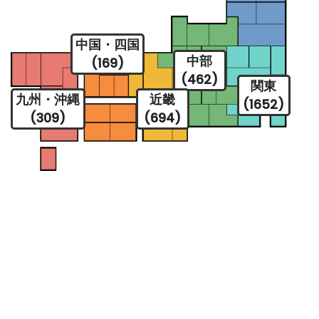
中国・四国
中部
(169)
(462)
関東
九州・沖縄
近畿
(1652)
(309)
(694)