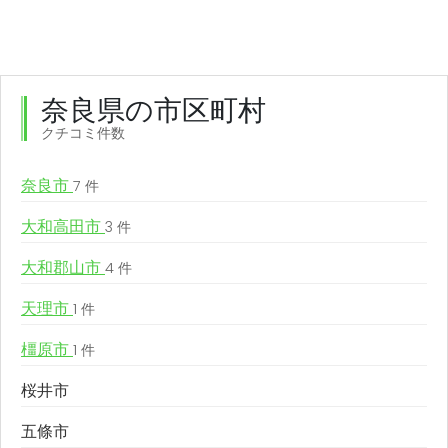
奈良県の市区町村
クチコミ件数
奈良市
7 件
大和高田市
3 件
大和郡山市
4 件
天理市
1 件
橿原市
1 件
桜井市
五條市