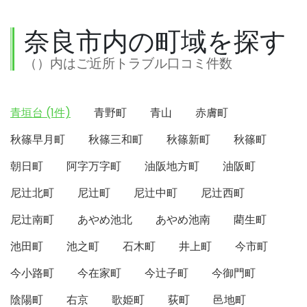
奈良市内の町域を探す
（）内はご近所トラブル口コミ件数
青垣台 (1件)
青野町
青山
赤膚町
秋篠早月町
秋篠三和町
秋篠新町
秋篠町
朝日町
阿字万字町
油阪地方町
油阪町
尼辻北町
尼辻町
尼辻中町
尼辻西町
尼辻南町
あやめ池北
あやめ池南
藺生町
池田町
池之町
石木町
井上町
今市町
今小路町
今在家町
今辻子町
今御門町
陰陽町
右京
歌姫町
荻町
邑地町