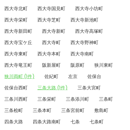
西大寺北町
西大寺国見町
西大寺小坊町
西大寺栄町
西大寺芝町
西大寺新池町
西大寺新田町
西大寺新町
西大寺高塚町
西大寺宝ケ丘
西大寺町
西大寺野神町
西大寺東町
西大寺本町
西大寺南町
西大寺竜王町
阪新屋町
阪原町
狭川東町
狭川両町 (1件)
佐紀町
左京
佐保台
佐保台西町
三条大路 (1件)
三条大宮町
三条川西町
三条栄町
三条添川町
三条町
三条桧町
三条本町
三条宮前町
敷島町
四条大路
四条大路南町
七条
七条町