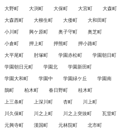
大野町
大渕町
大保町
大宮町
大森町
大森西町
大柳生町
大倭町
大和田町
小川町
興ケ原町
奥子守町
奥芝町
小倉町
押上町
押熊町
押小路町
大平尾町
肘塚町
学園赤松町
学園朝日町
学園朝日元町
学園北
学園新田町
学園大和町
学園中
学園緑ケ丘
学園南
鵲町
柏木町
春日野町
桂木町
上三条町
上深川町
杏町
川上町
川久保町
川之上町
川之上突抜町
瓦堂町
元興寺町
漢国町
元林院町
北市町