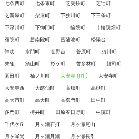
七条西町
七条東町
芝突抜町
芝辻町
芝新屋町
柴屋町
下狭川町
下三条町
下深川町
下御門町
十輪院町
十輪院畑町
宿院町
勝南院町
菖蒲池町
松陽台
神功
水門町
菅野台
菅原町
須川町
朱雀
須山町
杉ケ町
誓多林町
雑司町
園田町
杣ノ川町
大安寺 (1件)
大安寺町
大安寺西
大慈仙町
高畑町
高樋町
高天市町
高天町
高御門町
田中町
多門町
樽井町
田原春日野町
中院町
千代ケ丘
月ヶ瀬石打
月ヶ瀬尾山
月ヶ瀬嵩
月ヶ瀬月瀬
月ヶ瀬長引