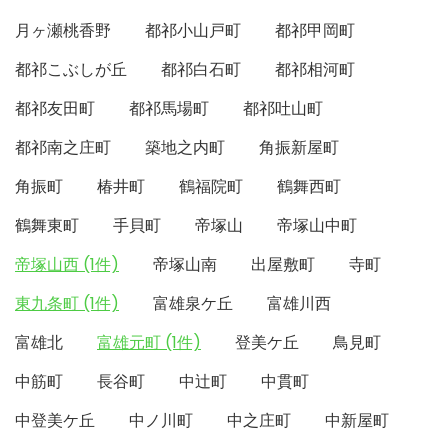
月ヶ瀬桃香野
都祁小山戸町
都祁甲岡町
都祁こぶしが丘
都祁白石町
都祁相河町
都祁友田町
都祁馬場町
都祁吐山町
都祁南之庄町
築地之内町
角振新屋町
角振町
椿井町
鶴福院町
鶴舞西町
鶴舞東町
手貝町
帝塚山
帝塚山中町
帝塚山西 (1件)
帝塚山南
出屋敷町
寺町
東九条町 (1件)
富雄泉ケ丘
富雄川西
富雄北
富雄元町 (1件)
登美ケ丘
鳥見町
中筋町
長谷町
中辻町
中貫町
中登美ケ丘
中ノ川町
中之庄町
中新屋町