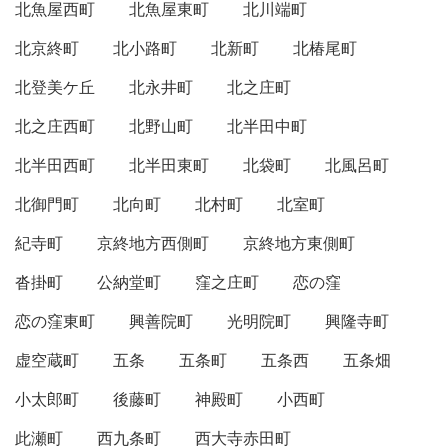
北魚屋西町
北魚屋東町
北川端町
北京終町
北小路町
北新町
北椿尾町
北登美ケ丘
北永井町
北之庄町
北之庄西町
北野山町
北半田中町
北半田西町
北半田東町
北袋町
北風呂町
北御門町
北向町
北村町
北室町
紀寺町
京終地方西側町
京終地方東側町
沓掛町
公納堂町
窪之庄町
恋の窪
恋の窪東町
興善院町
光明院町
興隆寺町
虚空蔵町
五条
五条町
五条西
五条畑
小太郎町
後藤町
神殿町
小西町
此瀬町
西九条町
西大寺赤田町