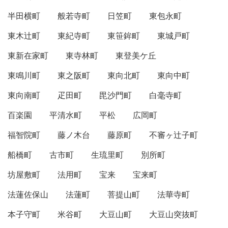
半田横町
般若寺町
日笠町
東包永町
東木辻町
東紀寺町
東笹鉾町
東城戸町
東新在家町
東寺林町
東登美ケ丘
東鳴川町
東之阪町
東向北町
東向中町
東向南町
疋田町
毘沙門町
白毫寺町
百楽園
平清水町
平松
広岡町
福智院町
藤ノ木台
藤原町
不審ヶ辻子町
船橋町
古市町
生琉里町
別所町
坊屋敷町
法用町
宝来
宝来町
法蓮佐保山
法蓮町
菩提山町
法華寺町
本子守町
米谷町
大豆山町
大豆山突抜町