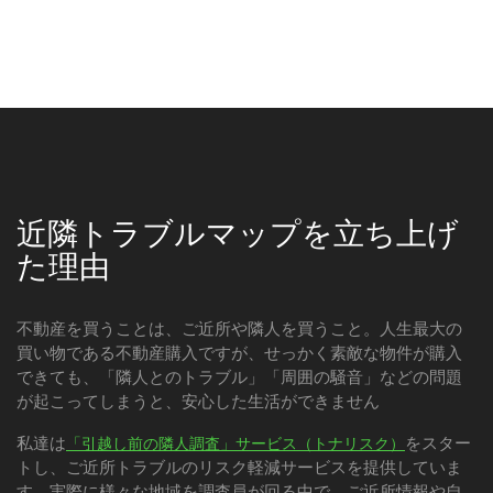
近隣トラブルマップを立ち上げ
た理由
不動産を買うことは、ご近所や隣人を買うこと。人生最大の
買い物である不動産購入ですが、せっかく素敵な物件が購入
できても、「隣人とのトラブル」「周囲の騒音」などの問題
が起こってしまうと、安心した生活ができません
私達は
をスター
「引越し前の隣人調査」サービス（トナリスク）
トし、ご近所トラブルのリスク軽減サービスを提供していま
す。実際に様々な地域を調査員が回る中で、ご近所情報や自