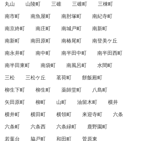
丸山
山陵町
三碓
三碓町
三棟町
南市町
南魚屋町
南肘塚町
南紀寺町
南京終町
南庄町
南城戸町
南新町
南新町
南田原町
南椿尾町
南登美ケ丘
南永井町
南中町
南半田中町
南半田西町
南半田東町
南袋町
南風呂町
水間町
三松
三松ケ丘
茗荷町
餅飯殿町
柳生下町
柳生町
薬師堂町
八島町
矢田原町
柳町
山町
油留木町
横井
横井町
横田町
横領町
来迎寺町
六条
六条町
六条西
六条緑町
鹿野園町
若葉台
脇戸町
和田町
菅原東