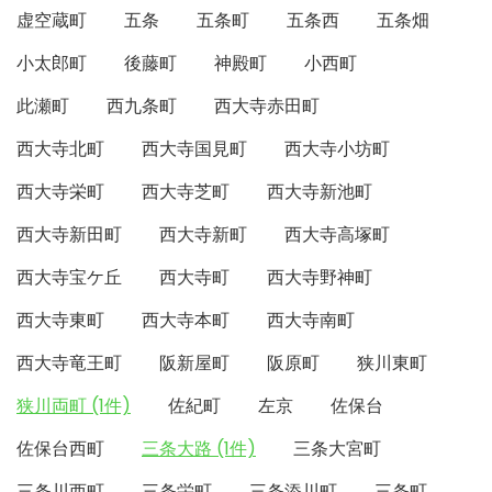
虚空蔵町
五条
五条町
五条西
五条畑
小太郎町
後藤町
神殿町
小西町
此瀬町
西九条町
西大寺赤田町
西大寺北町
西大寺国見町
西大寺小坊町
西大寺栄町
西大寺芝町
西大寺新池町
西大寺新田町
西大寺新町
西大寺高塚町
西大寺宝ケ丘
西大寺町
西大寺野神町
西大寺東町
西大寺本町
西大寺南町
西大寺竜王町
阪新屋町
阪原町
狭川東町
狭川両町 (1件)
佐紀町
左京
佐保台
佐保台西町
三条大路 (1件)
三条大宮町
三条川西町
三条栄町
三条添川町
三条町