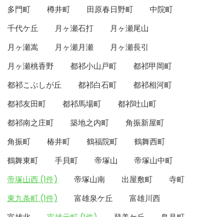
多門町
樽井町
田原春日野町
中院町
千代ケ丘
月ヶ瀬石打
月ヶ瀬尾山
月ヶ瀬嵩
月ヶ瀬月瀬
月ヶ瀬長引
月ヶ瀬桃香野
都祁小山戸町
都祁甲岡町
都祁こぶしが丘
都祁白石町
都祁相河町
都祁友田町
都祁馬場町
都祁吐山町
都祁南之庄町
築地之内町
角振新屋町
角振町
椿井町
鶴福院町
鶴舞西町
鶴舞東町
手貝町
帝塚山
帝塚山中町
帝塚山西 (1件)
帝塚山南
出屋敷町
寺町
東九条町 (1件)
富雄泉ケ丘
富雄川西