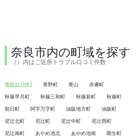
奈良市内の町域を探す
（）内はご近所トラブル口コミ件数
青垣台 (1件)
青野町
青山
赤膚町
秋篠早月町
秋篠三和町
秋篠新町
秋篠町
朝日町
阿字万字町
油阪地方町
油阪町
尼辻北町
尼辻町
尼辻中町
尼辻西町
尼辻南町
あやめ池北
あやめ池南
藺生町