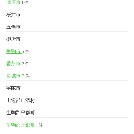
橿原市
1 件
桜井市
五條市
御所市
生駒市
3 件
香芝市
2 件
葛城市
2 件
宇陀市
山辺郡山添村
生駒郡平群町
生駒郡三郷町
1 件