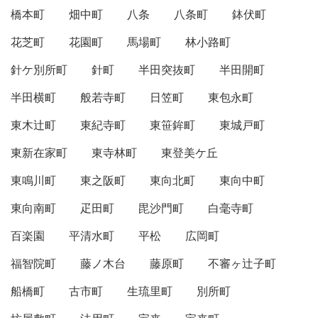
橋本町
畑中町
八条
八条町
鉢伏町
花芝町
花園町
馬場町
林小路町
針ケ別所町
針町
半田突抜町
半田開町
半田横町
般若寺町
日笠町
東包永町
東木辻町
東紀寺町
東笹鉾町
東城戸町
東新在家町
東寺林町
東登美ケ丘
東鳴川町
東之阪町
東向北町
東向中町
東向南町
疋田町
毘沙門町
白毫寺町
百楽園
平清水町
平松
広岡町
福智院町
藤ノ木台
藤原町
不審ヶ辻子町
船橋町
古市町
生琉里町
別所町