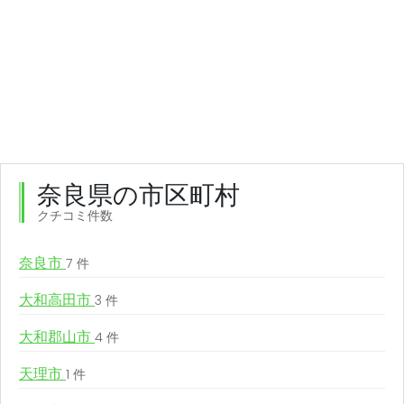
奈良県の市区町村
クチコミ件数
奈良市
7 件
大和高田市
3 件
大和郡山市
4 件
天理市
1 件