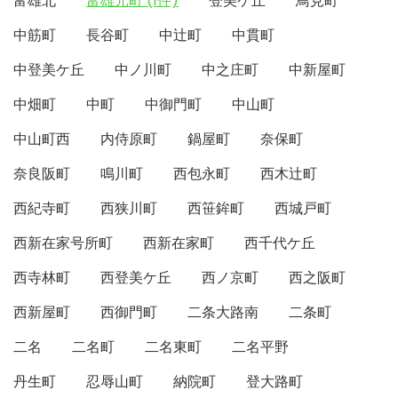
富雄北
富雄元町 (1件)
登美ケ丘
鳥見町
中筋町
長谷町
中辻町
中貫町
中登美ケ丘
中ノ川町
中之庄町
中新屋町
中畑町
中町
中御門町
中山町
中山町西
内侍原町
鍋屋町
奈保町
奈良阪町
鳴川町
西包永町
西木辻町
西紀寺町
西狭川町
西笹鉾町
西城戸町
西新在家号所町
西新在家町
西千代ケ丘
西寺林町
西登美ケ丘
西ノ京町
西之阪町
西新屋町
西御門町
二条大路南
二条町
二名
二名町
二名東町
二名平野
丹生町
忍辱山町
納院町
登大路町