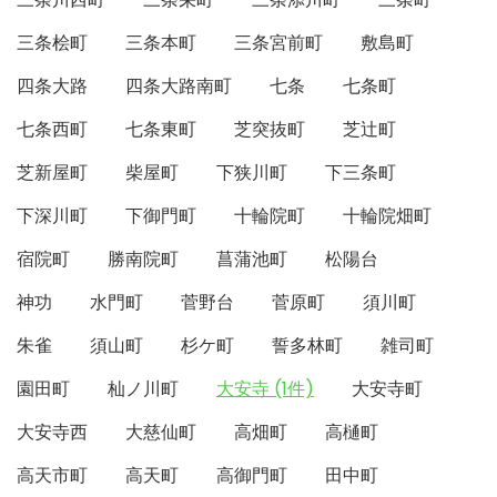
三条桧町
三条本町
三条宮前町
敷島町
四条大路
四条大路南町
七条
七条町
七条西町
七条東町
芝突抜町
芝辻町
芝新屋町
柴屋町
下狭川町
下三条町
下深川町
下御門町
十輪院町
十輪院畑町
宿院町
勝南院町
菖蒲池町
松陽台
神功
水門町
菅野台
菅原町
須川町
朱雀
須山町
杉ケ町
誓多林町
雑司町
園田町
杣ノ川町
大安寺 (1件)
大安寺町
大安寺西
大慈仙町
高畑町
高樋町
高天市町
高天町
高御門町
田中町