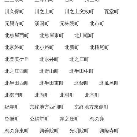
川久保町
川之上町
川之上突抜町
瓦堂町
元興寺町
漢国町
元林院町
北市町
北魚屋西町
北魚屋東町
北川端町
北京終町
北小路町
北新町
北椿尾町
北登美ケ丘
北永井町
北之庄町
北之庄西町
北野山町
北半田中町
北半田西町
北半田東町
北袋町
北風呂町
北御門町
北向町
北村町
北室町
紀寺町
京終地方西側町
京終地方東側町
沓掛町
公納堂町
窪之庄町
恋の窪
恋の窪東町
興善院町
光明院町
興隆寺町