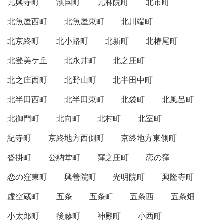
元興寺町
漢国町
元林院町
北市町
北魚屋西町
北魚屋東町
北川端町
北京終町
北小路町
北新町
北椿尾町
北登美ケ丘
北永井町
北之庄町
北之庄西町
北野山町
北半田中町
北半田西町
北半田東町
北袋町
北風呂町
北御門町
北向町
北村町
北室町
紀寺町
京終地方西側町
京終地方東側町
沓掛町
公納堂町
窪之庄町
恋の窪
恋の窪東町
興善院町
光明院町
興隆寺町
虚空蔵町
五条
五条町
五条西
五条畑
小太郎町
後藤町
神殿町
小西町