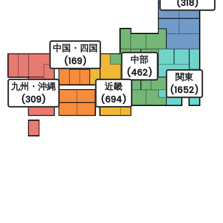
(318)
中国・四国
中部
(169)
(462)
関東
九州・沖縄
近畿
(1652)
(309)
(694)