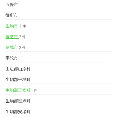
五條市
御所市
生駒市
3 件
香芝市
2 件
葛城市
2 件
宇陀市
山辺郡山添村
生駒郡平群町
生駒郡三郷町
1 件
生駒郡斑鳩町
生駒郡安堵町