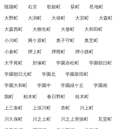
陰陽町
右京
歌姫町
荻町
邑地町
大野町
大渕町
大保町
大宮町
大森町
大森西町
大柳生町
大倭町
大和田町
小川町
興ケ原町
奥子守町
奥芝町
小倉町
押上町
押熊町
押小路町
大平尾町
肘塚町
学園赤松町
学園朝日町
学園朝日元町
学園北
学園新田町
学園大和町
学園中
学園緑ケ丘
学園南
鵲町
柏木町
春日野町
桂木町
上三条町
上深川町
杏町
川上町
川久保町
川之上町
川之上突抜町
瓦堂町