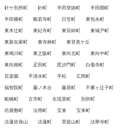
針ケ別所町
針町
半田突抜町
半田開町
半田横町
般若寺町
日笠町
東包永町
東木辻町
東紀寺町
東笹鉾町
東城戸町
東新在家町
東寺林町
東登美ケ丘
東鳴川町
東之阪町
東向北町
東向中町
東向南町
疋田町
毘沙門町
白毫寺町
百楽園
平清水町
平松
広岡町
福智院町
藤ノ木台
藤原町
不審ヶ辻子町
船橋町
古市町
生琉里町
別所町
坊屋敷町
法用町
宝来
宝来町
法蓮佐保山
法蓮町
菩提山町
法華寺町