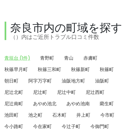
奈良市内の町域を探す
（）内はご近所トラブル口コミ件数
青垣台 (1件)
青野町
青山
赤膚町
秋篠早月町
秋篠三和町
秋篠新町
秋篠町
朝日町
阿字万字町
油阪地方町
油阪町
尼辻北町
尼辻町
尼辻中町
尼辻西町
尼辻南町
あやめ池北
あやめ池南
藺生町
池田町
池之町
石木町
井上町
今市町
今小路町
今在家町
今辻子町
今御門町