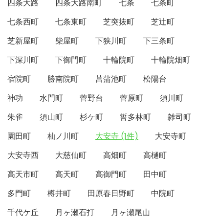
四条大路
四条大路南町
七条
七条町
七条西町
七条東町
芝突抜町
芝辻町
芝新屋町
柴屋町
下狭川町
下三条町
下深川町
下御門町
十輪院町
十輪院畑町
宿院町
勝南院町
菖蒲池町
松陽台
神功
水門町
菅野台
菅原町
須川町
朱雀
須山町
杉ケ町
誓多林町
雑司町
園田町
杣ノ川町
大安寺 (1件)
大安寺町
大安寺西
大慈仙町
高畑町
高樋町
高天市町
高天町
高御門町
田中町
多門町
樽井町
田原春日野町
中院町
千代ケ丘
月ヶ瀬石打
月ヶ瀬尾山