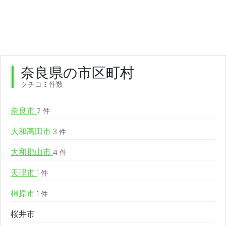
奈良県の市区町村
クチコミ件数
奈良市
7 件
大和高田市
3 件
大和郡山市
4 件
天理市
1 件
橿原市
1 件
桜井市