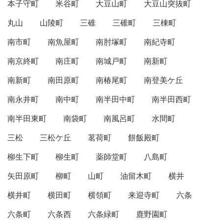
本子守町
米谷町
大豆山町
大豆山突抜町
丸山
山陵町
三碓
三碓町
三棟町
南市町
南魚屋町
南肘塚町
南紀寺町
南京終町
南庄町
南城戸町
南新町
南新町
南田原町
南椿尾町
南登美ケ丘
南永井町
南中町
南半田中町
南半田西町
南半田東町
南袋町
南風呂町
水間町
三松
三松ケ丘
茗荷町
餅飯殿町
柳生下町
柳生町
薬師堂町
八島町
矢田原町
柳町
山町
油留木町
横井
横井町
横田町
横領町
来迎寺町
六条
六条町
六条西
六条緑町
鹿野園町