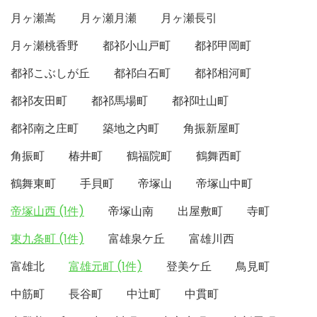
月ヶ瀬嵩
月ヶ瀬月瀬
月ヶ瀬長引
月ヶ瀬桃香野
都祁小山戸町
都祁甲岡町
都祁こぶしが丘
都祁白石町
都祁相河町
都祁友田町
都祁馬場町
都祁吐山町
都祁南之庄町
築地之内町
角振新屋町
角振町
椿井町
鶴福院町
鶴舞西町
鶴舞東町
手貝町
帝塚山
帝塚山中町
帝塚山西 (1件)
帝塚山南
出屋敷町
寺町
東九条町 (1件)
富雄泉ケ丘
富雄川西
富雄北
富雄元町 (1件)
登美ケ丘
鳥見町
中筋町
長谷町
中辻町
中貫町