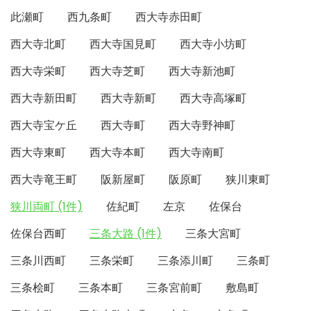
此瀬町
西九条町
西大寺赤田町
西大寺北町
西大寺国見町
西大寺小坊町
西大寺栄町
西大寺芝町
西大寺新池町
西大寺新田町
西大寺新町
西大寺高塚町
西大寺宝ケ丘
西大寺町
西大寺野神町
西大寺東町
西大寺本町
西大寺南町
西大寺竜王町
阪新屋町
阪原町
狭川東町
狭川両町 (1件)
佐紀町
左京
佐保台
佐保台西町
三条大路 (1件)
三条大宮町
三条川西町
三条栄町
三条添川町
三条町
三条桧町
三条本町
三条宮前町
敷島町