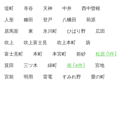
堤町
寺谷
天神
中井
西中曽根
人形
糠田
登戸
八幡田
荊原
原馬室
東
氷川町
ひばり野
広田
吹上
吹上富士見
吹上本町
袋
富士見町
本町
本宮町
前砂
松原 (1件)
箕田
三ツ木
緑町
南 (4件)
宮地
宮前
明用
雷電
すみれ野
愛の町