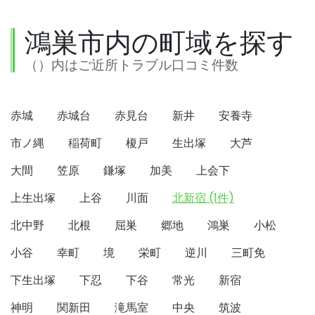
鴻巣市内の町域を探す
（）内はご近所トラブル口コミ件数
赤城
赤城台
赤見台
新井
安養寺
市ノ縄
稲荷町
榎戸
生出塚
大芦
大間
笠原
鎌塚
加美
上会下
上生出塚
上谷
川面
北新宿 (1件)
北中野
北根
屈巣
郷地
鴻巣
小松
小谷
幸町
境
栄町
逆川
三町免
下生出塚
下忍
下谷
常光
新宿
神明
関新田
滝馬室
中央
筑波