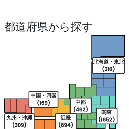
都道府県から探す
北海道・東北
(318)
中国・四国
中部
(169)
(462)
関東
九州・沖縄
近畿
(1652)
(309)
(694)