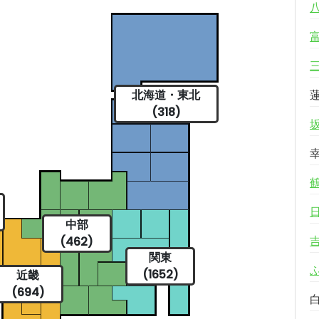
北海道・東北
(318)
中部
(462)
関東
(1652)
近畿
(694)