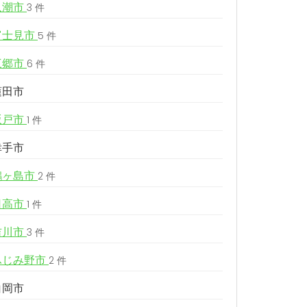
八潮市
3 件
富士見市
5 件
三郷市
6 件
蓮田市
坂戸市
1 件
幸手市
鶴ヶ島市
2 件
日高市
1 件
吉川市
3 件
ふじみ野市
2 件
白岡市