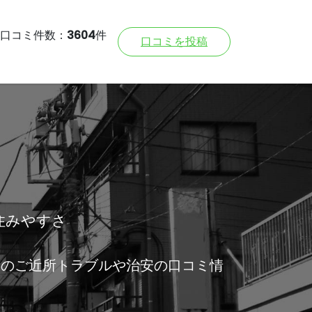
口コミ件数：
3604
件
口コミを投稿
住みやすさ
すのご近所トラブルや治安の口コミ情