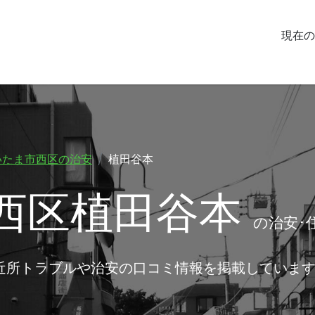
現在の
いたま市西区の治安
植田谷本
西区植田谷本
の治安･
近所トラブルや治安の口コミ情報を掲載していま