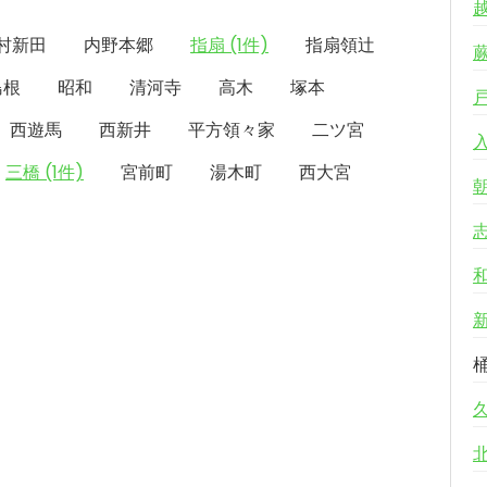
村新田
内野本郷
指扇 (1件)
指扇領辻
島根
昭和
清河寺
高木
塚本
西遊馬
西新井
平方領々家
二ツ宮
三橋 (1件)
宮前町
湯木町
西大宮