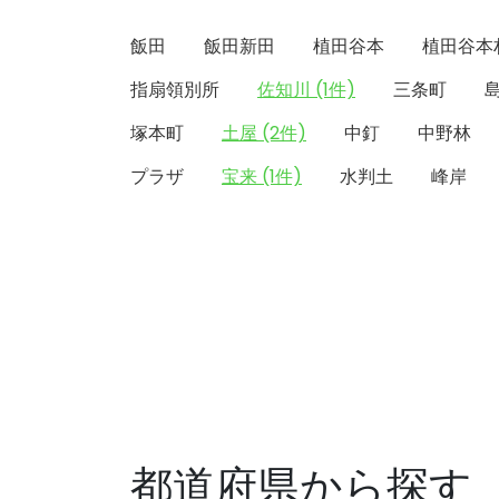
飯田
飯田新田
植田谷本
植田谷本
指扇領別所
佐知川 (1件)
三条町
塚本町
土屋 (2件)
中釘
中野林
プラザ
宝来 (1件)
水判土
峰岸
都道府県から探す