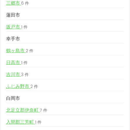
三郷市
6 件
蓮田市
坂戸市
1 件
幸手市
鶴ヶ島市
2 件
日高市
1 件
吉川市
3 件
ふじみ野市
2 件
白岡市
北足立郡伊奈町
7 件
入間郡三芳町
1 件