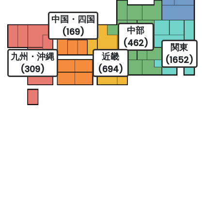
中国・四国
中部
(169)
(462)
関東
九州・沖縄
近畿
(1652)
(309)
(694)