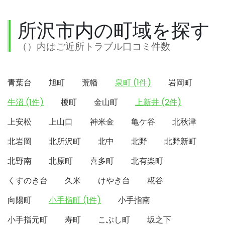
所沢市内の町域を探す
（）内はご近所トラブル口コミ件数
青葉台
旭町
荒幡
泉町 (1件)
岩岡町
牛沼 (1件)
榎町
金山町
上新井 (2件)
上安松
上山口
神米金
亀ケ谷
北秋津
北岩岡
北所沢町
北中
北野
北野新町
北野南
北原町
喜多町
北有楽町
くすのき台
久米
けやき台
糀谷
向陽町
小手指町 (1件)
小手指南
小手指元町
寿町
こぶし町
坂之下