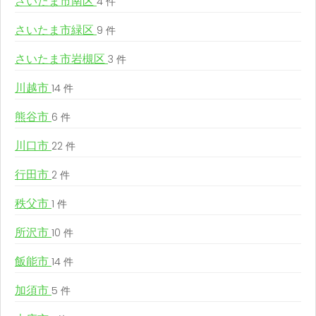
さいたま市南区
4 件
さいたま市緑区
9 件
さいたま市岩槻区
3 件
川越市
14 件
熊谷市
6 件
川口市
22 件
行田市
2 件
秩父市
1 件
所沢市
10 件
飯能市
14 件
加須市
5 件