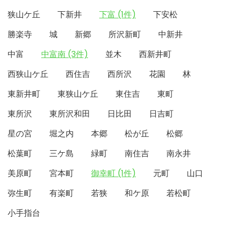
狭山ケ丘
下新井
下富 (1件)
下安松
勝楽寺
城
新郷
所沢新町
中新井
中富
中富南 (3件)
並木
西新井町
西狭山ケ丘
西住吉
西所沢
花園
林
東新井町
東狭山ケ丘
東住吉
東町
東所沢
東所沢和田
日比田
日吉町
星の宮
堀之内
本郷
松が丘
松郷
松葉町
三ケ島
緑町
南住吉
南永井
美原町
宮本町
御幸町 (1件)
元町
山口
弥生町
有楽町
若狭
和ケ原
若松町
小手指台