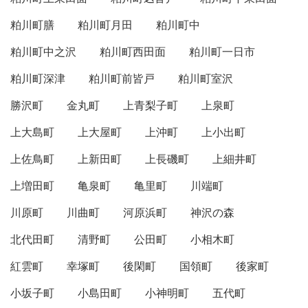
粕川町膳
粕川町月田
粕川町中
粕川町中之沢
粕川町西田面
粕川町一日市
粕川町深津
粕川町前皆戸
粕川町室沢
勝沢町
金丸町
上青梨子町
上泉町
上大島町
上大屋町
上沖町
上小出町
上佐鳥町
上新田町
上長磯町
上細井町
上増田町
亀泉町
亀里町
川端町
川原町
川曲町
河原浜町
神沢の森
北代田町
清野町
公田町
小相木町
紅雲町
幸塚町
後閑町
国領町
後家町
小坂子町
小島田町
小神明町
五代町