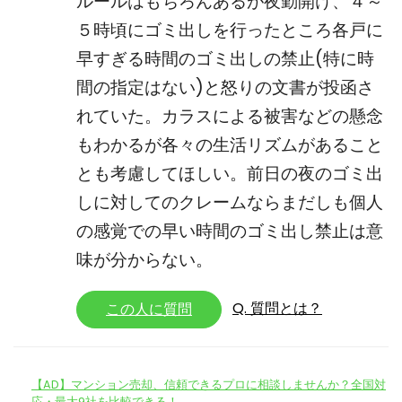
ルールはもちろんあるが夜勤開け、４～
５時頃にゴミ出しを行ったところ各戸に
早すぎる時間のゴミ出しの禁止(特に時
間の指定はない)と怒りの文書が投函さ
れていた。カラスによる被害などの懸念
もわかるが各々の生活リズムがあること
とも考慮してほしい。前日の夜のゴミ出
しに対してのクレームならまだしも個人
の感覚での早い時間のゴミ出し禁止は意
味が分からない。
Q. 質問とは？
この人に質問
【AD】マンション売却、信頼できるプロに相談しませんか？全国対
応・最大9社を比較できる！