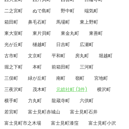
二之宮町
ぬで島町
野中町
端気町
箱田町
鼻毛石町
馬場町
東上野町
東大室町
東片貝町
東金丸町
東善町
光が丘町
樋越町
日吉町
広瀬町
古市町
文京町
平和町
房丸町
堀越町
堀之下町
本町
前箱田町
三河町
三俣町
緑が丘町
南町
嶺町
宮地町
三夜沢町
茂木町
元総社町 (3件)
横沢町
横手町
力丸町
龍蔵寺町
六供町
若宮町
富士見町赤城山
富士見町石井
富士見町市之木場
富士見町漆窪
富士見町小沢