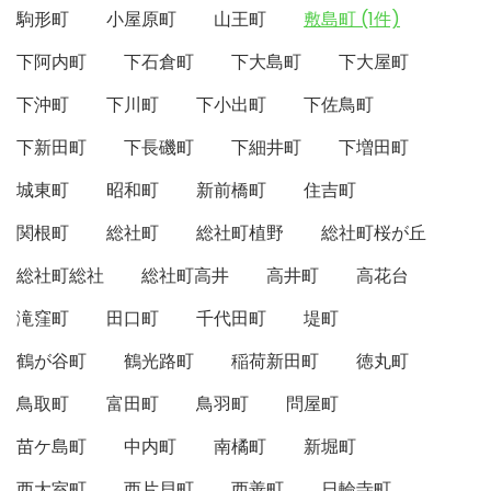
駒形町
小屋原町
山王町
敷島町 (1件)
下阿内町
下石倉町
下大島町
下大屋町
下沖町
下川町
下小出町
下佐鳥町
下新田町
下長磯町
下細井町
下増田町
城東町
昭和町
新前橋町
住吉町
関根町
総社町
総社町植野
総社町桜が丘
総社町総社
総社町高井
高井町
高花台
滝窪町
田口町
千代田町
堤町
鶴が谷町
鶴光路町
稲荷新田町
徳丸町
鳥取町
富田町
鳥羽町
問屋町
苗ケ島町
中内町
南橘町
新堀町
西大室町
西片貝町
西善町
日輪寺町