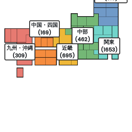
中国・四国
中部
(169)
(462)
関東
九州・沖縄
近畿
(1653)
(309)
(695)