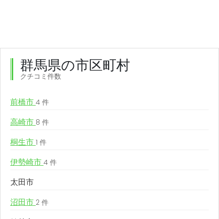
群馬県の市区町村
クチコミ件数
前橋市
4 件
高崎市
8 件
桐生市
1 件
伊勢崎市
4 件
太田市
沼田市
2 件