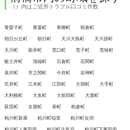
（）内はご近所トラブル口コミ件数
青梨子町
青葉町
青柳町
朝倉町
朝日が丘町
朝日町
天川大島町
天川原町
天川町
新井町
荒口町
荒子町
荒牧町
飯土井町
池端町
石倉町
石関町
泉沢町
市之関町
今井町
岩神町
笂井町
江木町
江田町
大胡町
大手町
大利根町
大友町
大前田町
大渡町
荻窪町
女屋町
表町
柏倉町
粕川町新屋
粕川町稲里
粕川町女渕
粕川町上東田面
粕川町込皆戸
粕川町下東田面