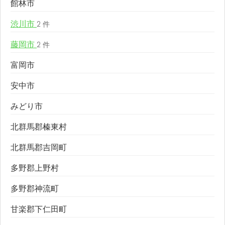
館林市
渋川市
2 件
藤岡市
2 件
富岡市
安中市
みどり市
北群馬郡榛東村
北群馬郡吉岡町
多野郡上野村
多野郡神流町
甘楽郡下仁田町