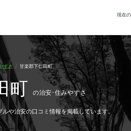
現在の
やすさ
甘楽郡下仁田町
田町
の治安･住みやすさ
ブルや治安の口コミ情報を掲載しています。