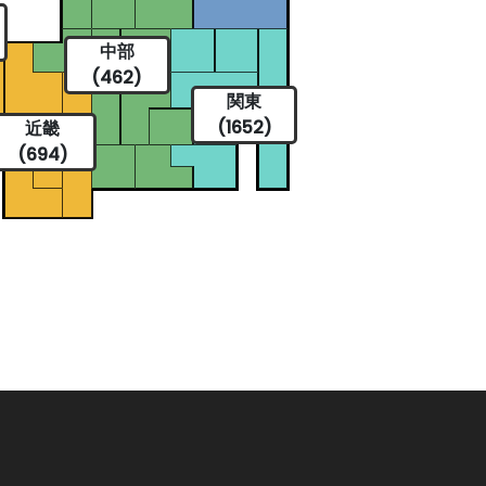
中部
(462)
関東
(1652)
近畿
(694)