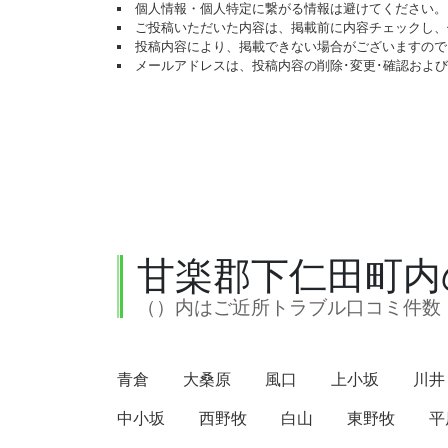
個人情報・個人特定に繋がる情報は避けてください。
ご投稿いただいた内容は、掲載前に内容チェックし、
投稿内容により、掲載できない場合がございますので
メールアドレスは、投稿内容の削除･変更･確認およ
甘楽郡下仁田町内
（）内はご近所トラブル口コミ件数
青倉
大桑原
風口
上小坂
川井
中小坂
西野牧
白山
東野牧
平