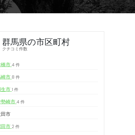
群馬県の市区町村
クチコミ件数
前橋市
4 件
高崎市
8 件
桐生市
1 件
伊勢崎市
4 件
太田市
沼田市
2 件