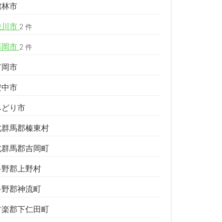
館林市
渋川市
2 件
藤岡市
2 件
富岡市
安中市
みどり市
北群馬郡榛東村
北群馬郡吉岡町
多野郡上野村
多野郡神流町
甘楽郡下仁田町