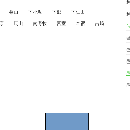
栗山
下小坂
下郷
下仁田
原
馬山
南野牧
宮室
本宿
吉崎