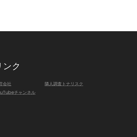
リンク
営会社
隣人調査トナリスク
ouTubeチャンネル