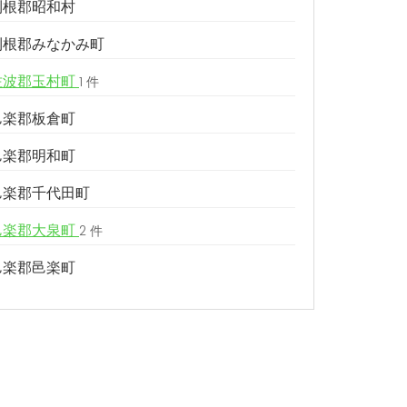
利根郡昭和村
利根郡みなかみ町
佐波郡玉村町
1 件
邑楽郡板倉町
邑楽郡明和町
邑楽郡千代田町
邑楽郡大泉町
2 件
邑楽郡邑楽町