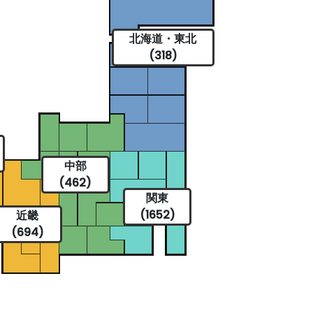
北海道・東北
(318)
中部
(462)
関東
(1652)
近畿
(694)