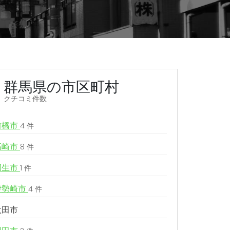
群馬県の市区町村
クチコミ件数
前橋市
4 件
高崎市
8 件
桐生市
1 件
伊勢崎市
4 件
太田市