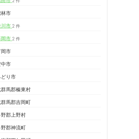
沼田市
2 件
館林市
渋川市
2 件
藤岡市
2 件
富岡市
安中市
みどり市
北群馬郡榛東村
北群馬郡吉岡町
多野郡上野村
多野郡神流町