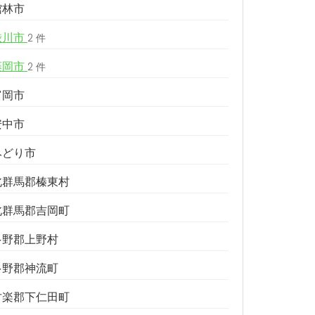
館林市
渋川市
2 件
藤岡市
2 件
富岡市
安中市
みどり市
北群馬郡榛東村
北群馬郡吉岡町
多野郡上野村
多野郡神流町
甘楽郡下仁田町