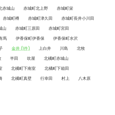
北赤城山
赤城町北上野
赤城町栄
赤城町樽
赤城町津久田
赤城町長井小川田
城山
赤城町三原田
赤城町宮田
有馬
伊香保町伊香保
伊香保町水沢
子
金井 (1件)
上白井
川島
北牧
牧
半田
吹屋
北橘町赤城山
室
北橘町下南室
北橘町下箱田
崎
北橘町真壁
行幸田
村上
八木原