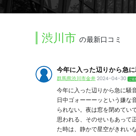
渋川市
の最新口コミ
今年に入った辺りから急に
群馬県渋川市金井
2024-04-30
ご近
今年に入った辺りから急に騒
日中ゴォーーーッという嫌な
られない。夜は窓を閉めてい
思われる、そのせいもあって
た時は、静かで星空がきれい