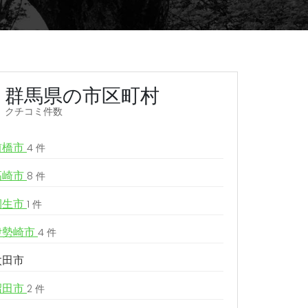
群馬県の市区町村
クチコミ件数
前橋市
4 件
高崎市
8 件
桐生市
1 件
伊勢崎市
4 件
太田市
沼田市
2 件