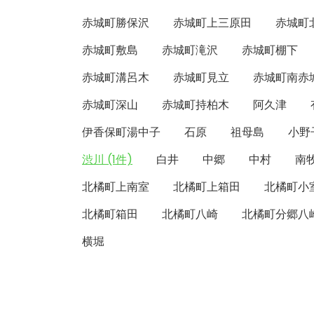
赤城町勝保沢
赤城町上三原田
赤城町
赤城町敷島
赤城町滝沢
赤城町棚下
赤城町溝呂木
赤城町見立
赤城町南赤
赤城町深山
赤城町持柏木
阿久津
伊香保町湯中子
石原
祖母島
小野
渋川 (1件)
白井
中郷
中村
南
北橘町上南室
北橘町上箱田
北橘町小
北橘町箱田
北橘町八崎
北橘町分郷八
横堀